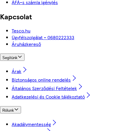
ÁFÁ-s számla igénylés
Kapcsolat
Tesco.hu
Ügyfélszolgálat - 0680222333
Áruházkereső
Segítünk
Árak
Biztonságos online rendelés
Általános Szerződési Feltételek
Adatkezelési és Cookie tájékoztató
Rólunk
Akadálymentesség