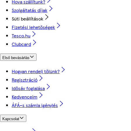
Hova szállítunk?
Szolgáltatás díjak
Süti beállítások
Fizetési lehetőségek
Tesco.hu
Clubcard
Első bevásárlás
Hogyan rendelj tőlünk?
Regisztráció
Idősáv foglalása
Kedvenceim
ÁFÁ-s számla igénylés
Kapcsolat