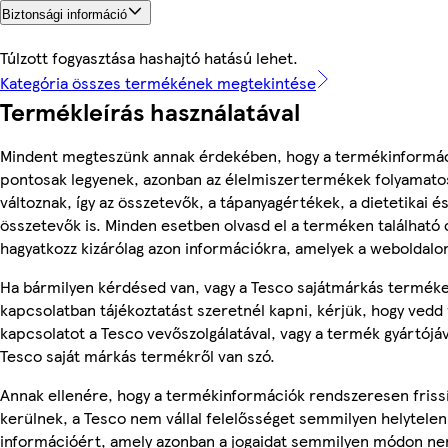
Biztonsági információ
Túlzott fogyasztása hashajtó hatású lehet.
Kategória összes termékének megtekintése
Termékleírás használatával
Mindent megteszünk annak érdekében, hogy a termékinformá
pontosak legyenek, azonban az élelmiszertermékek folyamato
változnak, így az összetevők, a tápanyagértékek, a dietetikai és
összetevők is. Minden esetben olvasd el a terméken található
hagyatkozz kizárólag azon információkra, amelyek a weboldalon
Ha bármilyen kérdésed van, vagy a Tesco sajátmárkás termék
kapcsolatban tájékoztatást szeretnél kapni, kérjük, hogy vedd 
kapcsolatot a Tesco vevőszolgálatával, vagy a termék gyártójá
Tesco saját márkás termékről van szó.
Annak ellenére, hogy a termékinformációk rendszeresen friss
kerülnek, a Tesco nem vállal felelősséget semmilyen helytelen
információért, amely azonban a jogaidat semmilyen módon nem