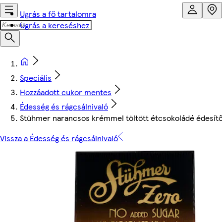
Ugrás a fő tartalomra
Ugrás a kereséshez
Speciális
Hozzáadott cukor mentes
Édesség és rágcsálnivaló
Stühmer narancsos krémmel töltött étcsokoládé édesítő
Vissza a Édesség és rágcsálnivaló