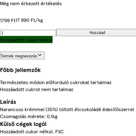
Még nem érkezett értékelés
17 990 Ft/kg
1799 Ft
Hozzáad
Hozzáadott cukor nélkül
Termék megnevezés
Főbb jellemzők
Természetes módon előforduló cukrokat tartalmaz
Hozzáadott cukrot nem tartalmaz
Leírás
Narancsos krémmel (35%) töltött étcsokoládé édesítőszerrel
Csomagolás mérete: 0.1kg
Külső cégek logói
Hozzáadott cukor nélkül, FSC