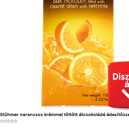
Stühmer narancsos krémmel töltött étcsokoládé édesítősze