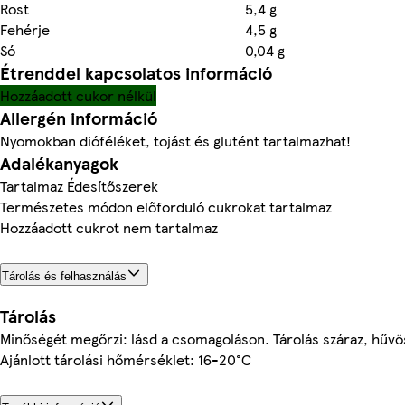
Rost
5,4 g
Fehérje
4,5 g
Só
0,04 g
Étrenddel kapcsolatos információ
Hozzáadott cukor nélkül
Allergén információ
Nyomokban dióféléket, tojást és glutént tartalmazhat!
Adalékanyagok
Tartalmaz Édesítőszerek
Természetes módon előforduló cukrokat tartalmaz
Hozzáadott cukrot nem tartalmaz
Tárolás és felhasználás
Tárolás
Minőségét megőrzi: lásd a csomagoláson. Tárolás száraz, hűvö
Ajánlott tárolási hőmérséklet: 16-20°C