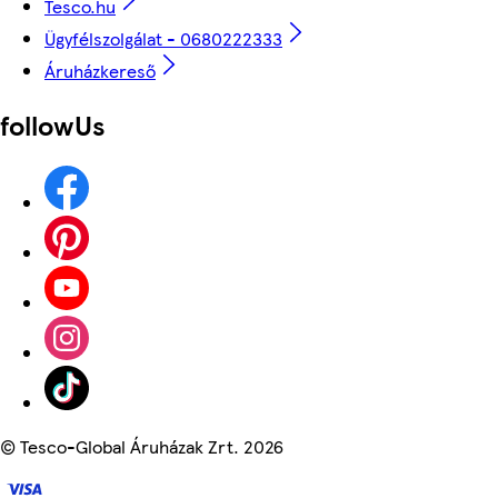
Tesco.hu
Ügyfélszolgálat - 0680222333
Áruházkereső
followUs
©
Tesco-Global Áruházak Zrt. 2026