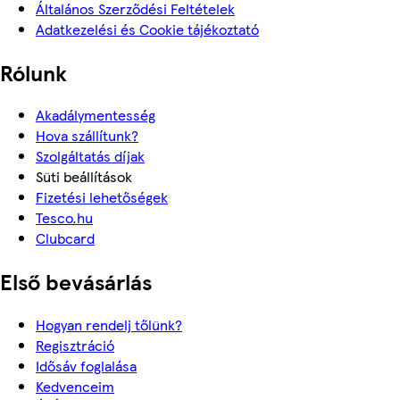
Általános Szerződési Feltételek
Adatkezelési és Cookie tájékoztató
Rólunk
Akadálymentesség
Hova szállítunk?
Szolgáltatás díjak
Süti beállítások
Fizetési lehetőségek
Tesco.hu
Clubcard
Első bevásárlás
Hogyan rendelj tőlünk?
Regisztráció
Idősáv foglalása
Kedvenceim