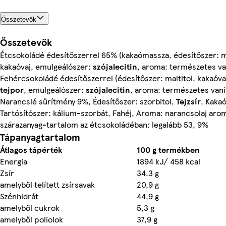
Összetevők
Összetevők
Étcsokoládé édesítőszerrel 65% (kakaómassza, édesítőszer: ma
kakaóvaj, emulgeálószer:
szójalecitin
, aroma: természetes van
Fehércsokoládé édesítőszerrel (édesítőszer: maltitol, kakaóvaj
tejpor
, emulgeálószer:
szójalecitin
, aroma: természetes vaníl
Narancslé sűrítmény 9%, Édesítőszer: szorbitol,
Tejzsír
, Kakaó
Tartósítószer: kálium-szorbát, Fahéj, Aroma: narancsolaj aro
szárazanyag-tartalom az étcsokoládéban: legalább 53, 9%
Tápanyagtartalom
Átlagos tápérték
100 g termékben
Energia
1894 kJ/ 458 kcal
Zsír
34,3 g
amelyből telített zsírsavak
20,9 g
Szénhidrát
44,9 g
amelyből cukrok
5,3 g
amelyből poliolok
37,9 g