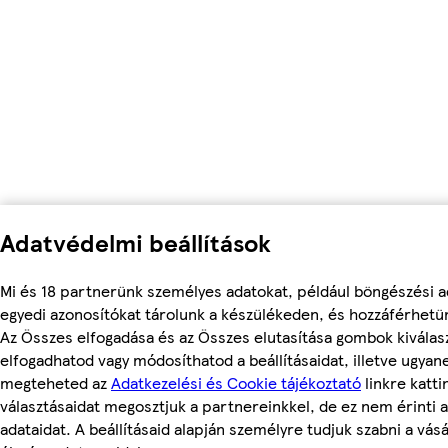
Adatvédelmi beállítások
Mi és 18 partnerünk személyes adatokat, például böngészési a
egyedi azonosítókat tárolunk a készülékeden, és hozzáférhetü
Az Összes elfogadása és az Összes elutasítása gombok kiválas
elfogadhatod vagy módosíthatod a beállításaidat, illetve ugyan
megteheted az
Adatkezelési és Cookie tájékoztató
linkre kattin
választásaidat megosztjuk a partnereinkkel, de ez nem érinti 
adataidat. A beállításaid alapján személyre tudjuk szabni a vásá