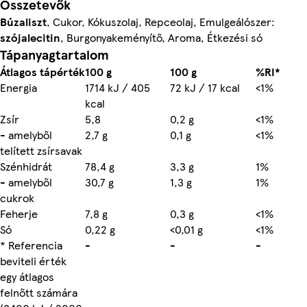
Összetevők
Búzaliszt
, Cukor, Kókuszolaj, Repceolaj, Emulgeálószer:
szójalecitin
, Burgonyakeményítő, Aroma, Étkezési só
Tápanyagtartalom
Átlagos tápérték
100 g
100 g
%RI*
Energia
1714 kJ / 405
72 kJ / 17 kcal
<1%
kcal
Zsír
5,8
0,2 g
<1%
- amelyből
2,7 g
0,1 g
<1%
telített zsírsavak
Szénhidrát
78,4 g
3,3 g
1%
- amelyből
30,7 g
1,3 g
1%
cukrok
Feherje
7,8 g
0,3 g
<1%
Só
0,22 g
<0,01 g
<1%
* Referencia
-
-
-
beviteli érték
egy átlagos
felnőtt számára