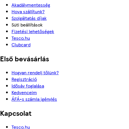
Akadálymentesség
Hova szállítunk?
Szolgáltatás díjak
Süti beállítások
Fizetési lehetőségek
Tesco.hu
Clubcard
Első bevásárlás
Hogyan rendelj tőlünk?
Regisztráció
Idősáv foglalása
Kedvenceim
ÁFÁ-s számla igénylés
Kapcsolat
Tesco.hu