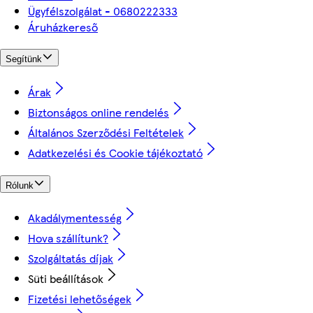
Ügyfélszolgálat - 0680222333
Áruházkereső
Segítünk
Árak
Biztonságos online rendelés
Általános Szerződési Feltételek
Adatkezelési és Cookie tájékoztató
Rólunk
Akadálymentesség
Hova szállítunk?
Szolgáltatás díjak
Süti beállítások
Fizetési lehetőségek