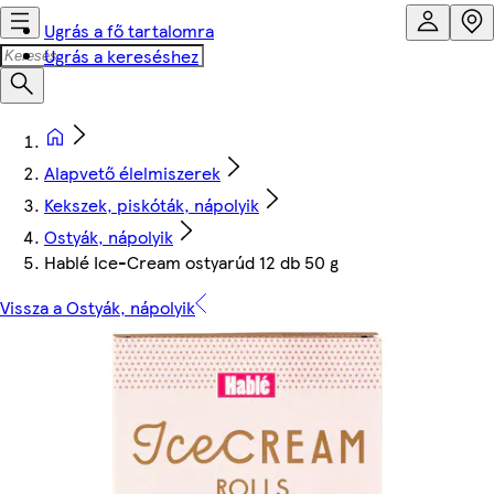
Ugrás a fő tartalomra
Ugrás a kereséshez
Alapvető élelmiszerek
Kekszek, piskóták, nápolyik
Ostyák, nápolyik
Hablé Ice-Cream ostyarúd 12 db 50 g
Vissza a Ostyák, nápolyik