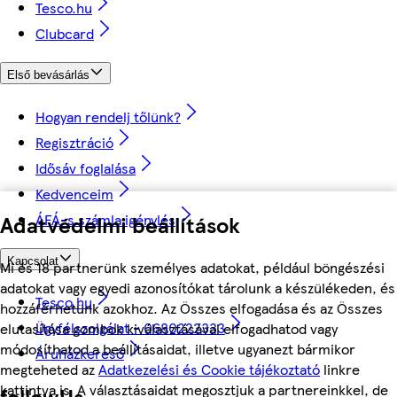
Tesco.hu
Clubcard
Első bevásárlás
Hogyan rendelj tőlünk?
Regisztráció
Idősáv foglalása
Kedvenceim
Adatvédelmi beállítások
ÁFÁ-s számla igénylés
Kapcsolat
Mi és 18 partnerünk személyes adatokat, például böngészési
adatokat vagy egyedi azonosítókat tárolunk a készülékeden, és
Tesco.hu
hozzáférhetünk azokhoz. Az Összes elfogadása és az Összes
Ügyfélszolgálat - 0680222333
elutasítása gombok kiválasztásával elfogadhatod vagy
módosíthatod a beállításaidat, illetve ugyanezt bármikor
Áruházkereső
megteheted az
Adatkezelési és Cookie tájékoztató
linkre
kattintva is. A választásaidat megosztjuk a partnereinkkel, de
followUs