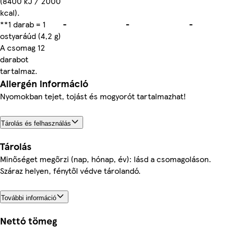
(8400 kJ / 2000
kcal).
**1 darab = 1
-
-
-
ostyaráúd (4,2 g)
A csomag 12
darabot
tartalmaz.
Allergén információ
Nyomokban tejet, tojást és mogyorót tartalmazhat!
Tárolás és felhasználás
Tárolás
Minőséget megőrzi (nap, hónap, év): lásd a csomagoláson.
Száraz helyen, fénytől védve tárolandó.
További információ
Nettó tömeg