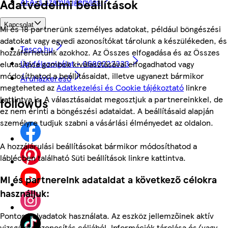
ÁFÁ-s számla igénylés
Adatvédelmi beállítások
Kapcsolat
Mi és 18 partnerünk személyes adatokat, például böngészési
adatokat vagy egyedi azonosítókat tárolunk a készülékeden, és
Tesco.hu
hozzáférhetünk azokhoz. Az Összes elfogadása és az Összes
Ügyfélszolgálat - 0680222333
elutasítása gombok kiválasztásával elfogadhatod vagy
módosíthatod a beállításaidat, illetve ugyanezt bármikor
Áruházkereső
megteheted az
Adatkezelési és Cookie tájékoztató
linkre
kattintva is. A választásaidat megosztjuk a partnereinkkel, de
followUs
ez nem érinti a böngészési adataidat. A beállításaid alapján
személyre tudjuk szabni a vásárlási élményedet az oldalon.
A hozzájárulási beállításokat bármikor módosíthatod a
láblécben található Süti beállítások linkre kattintva.
Mi és partnereink adataidat a következő célokra
használjuk:
Pontos helyadatok használata. Az eszköz jellemzőinek aktív
vizsgálata azonosítás céljából. Információk tárolása és/vagy