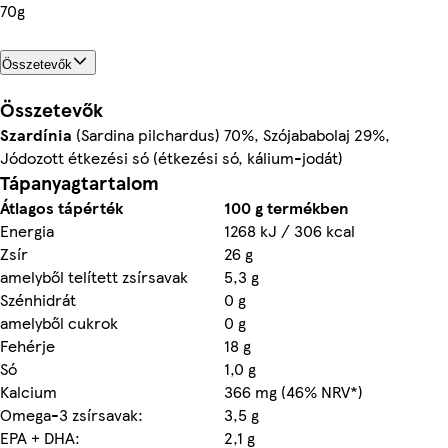
70g
Összetevők
Összetevők
Szardínia
(Sardina pilchardus) 70%, Szójababolaj 29%,
Jódozott étkezési só (étkezési só, kálium-jodát)
Tápanyagtartalom
Átlagos tápérték
100 g termékben
Energia
1268 kJ / 306 kcal
Zsír
26 g
amelyből telített zsírsavak
5,3 g
Szénhidrát
0 g
amelyből cukrok
0 g
Fehérje
18 g
Só
1,0 g
Kalcium
366 mg (46% NRV*)
Omega-3 zsírsavak:
3,5 g
EPA + DHA:
2,1 g