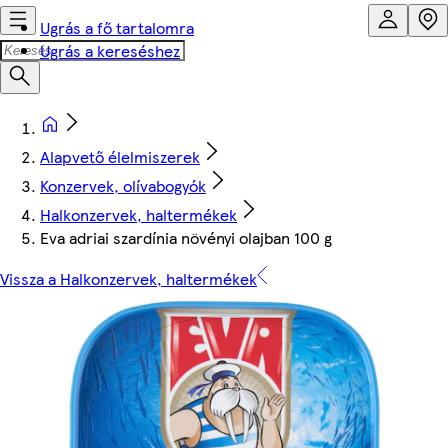
Ugrás a fő tartalomra
Ugrás a kereséshez
Alapvető élelmiszerek
Konzervek, olívabogyók
Halkonzervek, haltermékek
Eva adriai szardínia növényi olajban 100 g
Vissza a Halkonzervek, haltermékek