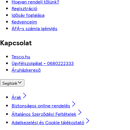
Hogyan rendelj tőlünk?
Regisztráció
Idősáv foglalása
Kedvenceim
ÁFÁ-s számla igénylés
Kapcsolat
Tesco.hu
Ügyfélszolgálat - 0680222333
Áruházkereső
Segítünk
Árak
Biztonságos online rendelés
Általános Szerződési Feltételek
Adatkezelési és Cookie tájékoztató