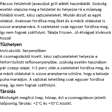
Rácsos felületnél javasoljuk grill alátét használatát. Szükség
esetén olajozza meg a felületet és helyezze rá a műanyag
fóliából kivett, kész sajtszeleteket. Miután átsült az egyik
oldaluk, óvatosan fordítsa meg őket és a másik oldalukat is
süsse aranybarnára. A szeleteket csak egyszer fordítsa meg,
így nem fognak szétfolyni. Tálalja frissen. Jó étvágyat kívánunk
hozzá!
Tűzhelyen
Instrukciók: Serpenyőben
A csomagolásból kivett, kész sajtszeleteket helyezze a
felforrósított teflonserpenyőbe, szükség esetén használjon
pár csepp olajat. 1-2 perc után a szeleteket fordítsa meg, és
a másik oldalukat is süsse aranybarna színűre, hogy a belseje
puha maradjon. A sajtokat lehetőleg csak egyszer fordítsa
meg, így nem fognak szétfolyni.
Tárolás
Minőségét megőrzi (nap, hónap, év) a csomagoláson jelzett
időpontig.Tárolás: +2°C és +10°C között.