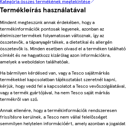
Kategória összes termékének megtekintése
Termékleírás használatával
Mindent megteszünk annak érdekében, hogy a
termékinformációk pontosak legyenek, azonban az
élelmiszertermékek folyamatosan változnak, így az
összetevők, a tápanyagértékek, a dietetikai és allergén
összetevők is. Minden esetben olvasd el a terméken található
címkét és ne hagyatkozz kizárólag azon információkra,
amelyek a weboldalon találhatóak.
Ha bármilyen kérdésed van, vagy a Tesco sajátmárkás
termékekkel kapcsolatban tájékoztatást szeretnél kapni,
kérjük, hogy vedd fel a kapcsolatot a Tesco vevőszolgálatával,
vagy a termék gyártójával, ha nem Tesco saját márkás
termékről van szó.
Annak ellenére, hogy a termékinformációk rendszeresen
frissítésre kerülnek, a Tesco nem vállal felelősséget
semmilyen helytelen információért, amely azonban a jogaidat