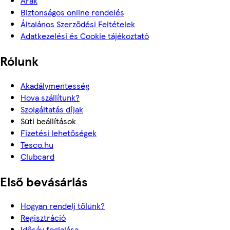
Árak
Biztonságos online rendelés
Általános Szerződési Feltételek
Adatkezelési és Cookie tájékoztató
Rólunk
Akadálymentesség
Hova szállítunk?
Szolgáltatás díjak
Süti beállítások
Fizetési lehetőségek
Tesco.hu
Clubcard
Első bevásárlás
Hogyan rendelj tőlünk?
Regisztráció
Idősáv foglalása