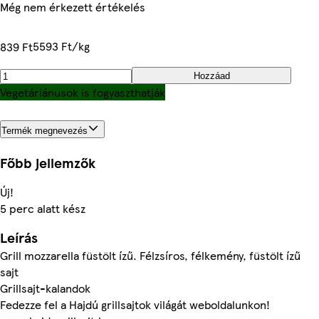
Még nem érkezett értékelés
5593 Ft/kg
839 Ft
Hozzáad
Vegetáriánusok is fogyaszthatják
Termék megnevezés
Főbb jellemzők
Új!
5 perc alatt kész
Leírás
Grill mozzarella füstölt ízű. Félzsíros, félkemény, füstölt ízű
sajt
Grillsajt-kalandok
Fedezze fel a Hajdú grillsajtok világát weboldalunkon!