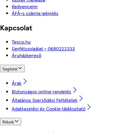
Kedvenceim
ÁFÁ-s számla igénylés
Kapcsolat
Tesco.hu
Ügyfélszolgálat - 0680222333
Áruházkereső
Segítünk
Árak
Biztonságos online rendelés
Általános Szerződési Feltételek
Adatkezelési és Cookie tájékoztató
Rólunk