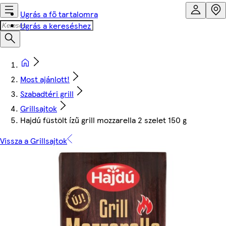
Ugrás a fő tartalomra
Ugrás a kereséshez
Most ajánlott!
Szabadtéri grill
Grillsajtok
Hajdú füstölt ízű grill mozzarella 2 szelet 150 g
Vissza a Grillsajtok