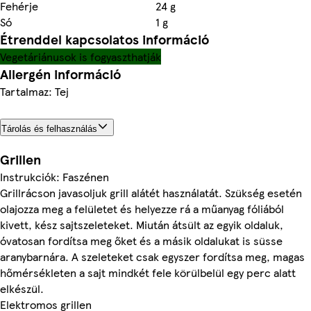
Fehérje
24 g
Só
1 g
Étrenddel kapcsolatos információ
Vegetáriánusok is fogyaszthatják
Allergén információ
Tartalmaz: Tej
Tárolás és felhasználás
Grillen
Instrukciók: Faszénen
Grillrácson javasoljuk grill alátét használatát. Szükség esetén
olajozza meg a felületet és helyezze rá a műanyag fóliából
kivett, kész sajtszeleteket. Miután átsült az egyik oldaluk,
óvatosan fordítsa meg őket és a másik oldalukat is süsse
aranybarnára. A szeleteket csak egyszer fordítsa meg, magas
hőmérsékleten a sajt mindkét fele körülbelül egy perc alatt
elkészül.
Elektromos grillen