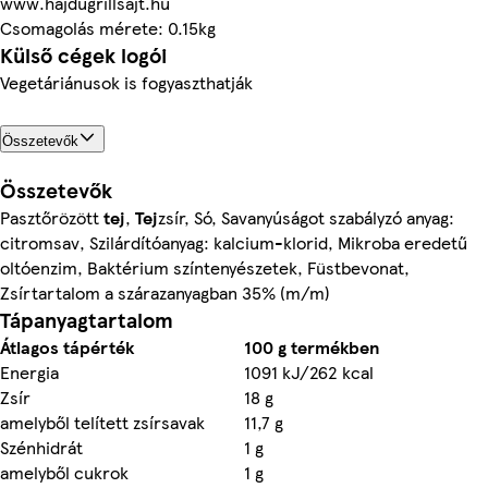
www.hajdugrillsajt.hu
Csomagolás mérete: 0.15kg
Külső cégek logói
Vegetáriánusok is fogyaszthatják
Összetevők
Összetevők
Pasztőrözött
tej
,
Tej
zsír, Só, Savanyúságot szabályzó anyag:
citromsav, Szilárdítóanyag: kalcium-klorid, Mikroba eredetű
oltóenzim, Baktérium színtenyészetek, Füstbevonat,
Zsírtartalom a szárazanyagban 35% (m/m)
Tápanyagtartalom
Átlagos tápérték
100 g termékben
Energia
1091 kJ/262 kcal
Zsír
18 g
amelyből telített zsírsavak
11,7 g
Szénhidrát
1 g
amelyből cukrok
1 g