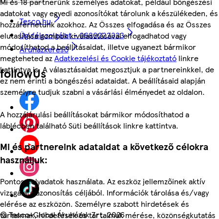
Mi és 18 partnerünk személyes adatokat, például böngészési
adatokat vagy egyedi azonosítókat tárolunk a készülékeden, és
Tesco.hu
hozzáférhetünk azokhoz. Az Összes elfogadása és az Összes
Ügyfélszolgálat - 0680222333
elutasítása gombok kiválasztásával elfogadhatod vagy
módosíthatod a beállításaidat, illetve ugyanezt bármikor
Áruházkereső
megteheted az
Adatkezelési és Cookie tájékoztató
linkre
kattintva is. A választásaidat megosztjuk a partnereinkkel, de
followUs
ez nem érinti a böngészési adataidat. A beállításaid alapján
személyre tudjuk szabni a vásárlási élményedet az oldalon.
A hozzájárulási beállításokat bármikor módosíthatod a
láblécben található Süti beállítások linkre kattintva.
Mi és partnereink adataidat a következő célokra
használjuk:
Pontos helyadatok használata. Az eszköz jellemzőinek aktív
vizsgálata azonosítás céljából. Információk tárolása és/vagy
elérése az eszközön. Személyre szabott hirdetések és
©
Tesco-Global Áruházak Zrt. 2026
tartalmak, hirdetések és tartalmak mérése, közönségkutatás