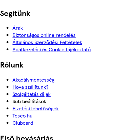
Segítünk
Árak
Biztonságos online rendelés
Általános Szerződési Feltételek
Adatkezelési és Cookie tájékoztató
Rólunk
Akadálymentesség
Hova szállítunk?
Szolgáltatás díjak
Süti beállítások
Fizetési lehetőségek
Tesco.hu
Clubcard
Első bevásárlás