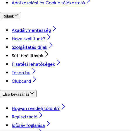
Adatkezelési és Cookie tájékoztató
Rólunk
Akadálymentesség
Hova szállítunk?
Szolgáltatás díjak
Süti beállítások
Fizetési lehetőségek
Tesco.hu
Clubcard
Első bevásárlás
Hogyan rendelj tőlünk?
Regisztráció
Idősáv foglalása