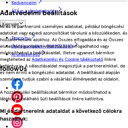
Kedvenceim
Adatvédelmi beállítások
ÁFÁ-s számla igénylés
Kapcsolat
Mi és 18 partnerünk személyes adatokat, például böngészési
adatokat vagy egyedi azonosítókat tárolunk a készülékeden, és
Tesco.hu
hozzáférhetünk azokhoz. Az Összes elfogadása és az Összes
elutasítása gombok kiválasztásával elfogadhatod vagy
Ügyfélszolgálat - 0680222333
módosíthatod a beállításaidat, illetve ugyanezt bármikor
Áruházkereső
megteheted az
Adatkezelési és Cookie tájékoztató
linkre
kattintva is. A választásaidat megosztjuk a partnereinkkel, de
followUs
ez nem érinti a böngészési adataidat. A beállításaid alapján
személyre tudjuk szabni a vásárlási élményedet az oldalon.
A hozzájárulási beállításokat bármikor módosíthatod a
láblécben található Süti beállítások linkre kattintva.
Mi és partnereink adataidat a következő célokra
használjuk: