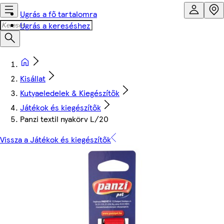
Ugrás a fő tartalomra
Ugrás a kereséshez
Kisállat
Kutyaeledelek & Kiegészítők
Játékok és kiegészítők
Panzi textil nyakörv L/20
Vissza a Játékok és kiegészítők