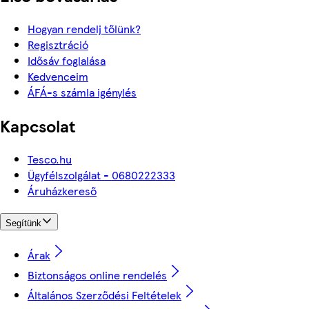
Hogyan rendelj tőlünk?
Regisztráció
Idősáv foglalása
Kedvenceim
ÁFÁ-s számla igénylés
Kapcsolat
Tesco.hu
Ügyfélszolgálat - 0680222333
Áruházkereső
Segítünk
Árak
Biztonságos online rendelés
Általános Szerződési Feltételek