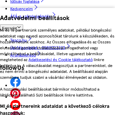
Idősáv foglalása
Kedvenceim
Adatvédelmi beállítások
ÁFÁ-s számla igénylés
Kapcsolat
Mi és 18 partnerünk személyes adatokat, például böngészési
adatokat vagy egyedi azonosítókat tárolunk a készülékeden, és
Tesco.hu
hozzáférhetünk azokhoz. Az Összes elfogadása és az Összes
Ügyfélszolgálat - 0680222333
elutasítása gombok kiválasztásával elfogadhatod vagy
módosíthatod a beállításaidat, illetve ugyanezt bármikor
Áruházkereső
megteheted az
Adatkezelési és Cookie tájékoztató
linkre
kattintva is. A választásaidat megosztjuk a partnereinkkel, de
followUs
ez nem érinti a böngészési adataidat. A beállításaid alapján
személyre tudjuk szabni a vásárlási élményedet az oldalon.
A hozzájárulási beállításokat bármikor módosíthatod a
láblécben található Süti beállítások linkre kattintva.
Mi és partnereink adataidat a következő célokra
használjuk: