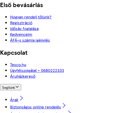
Első bevásárlás
Hogyan rendelj tőlünk?
Regisztráció
Idősáv foglalása
Kedvenceim
ÁFÁ-s számla igénylés
Kapcsolat
Tesco.hu
Ügyfélszolgálat - 0680222333
Áruházkereső
Segítünk
Árak
Biztonságos online rendelés