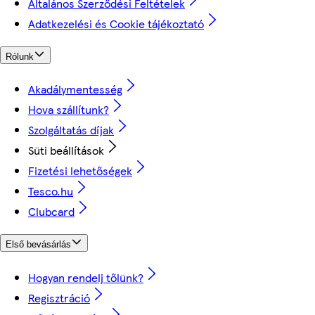
Általános Szerződési Feltételek
Adatkezelési és Cookie tájékoztató
Rólunk
Akadálymentesség
Hova szállítunk?
Szolgáltatás díjak
Süti beállítások
Fizetési lehetőségek
Tesco.hu
Clubcard
Első bevásárlás
Hogyan rendelj tőlünk?
Regisztráció