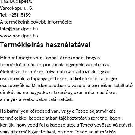
1152 Budapest,
Városkapu u. 6.
Tel. +251-5159
A termékeink bővebb információ:
info@panzipet.hu
www.panzipet.hu
Termékleírás használatával
Mindent megteszünk annak érdekében, hogy a
termékinformációk pontosak legyenek, azonban az
élelmiszertermékek folyamatosan változnak, így az
összetevők, a tápanyagértékek, a dietetikai és allergén
összetevők is. Minden esetben olvasd el a terméken található
címkét és ne hagyatkozz kizárólag azon információkra,
amelyek a weboldalon találhatóak.
Ha bármilyen kérdésed van, vagy a Tesco sajátmárkás
termékekkel kapcsolatban tájékoztatást szeretnél kapni,
kérjük, hogy vedd fel a kapcsolatot a Tesco vevőszolgálatával,
vagy a termék gyártójával, ha nem Tesco saját márkás