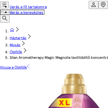
Ugrás a fő tartalomra
Ugrás a kereséshez
Háztartás
Mosás
Öblítők
Silan Aromatherapy Magic Magnolia textilöblítő koncent
Vissza a Öblítők