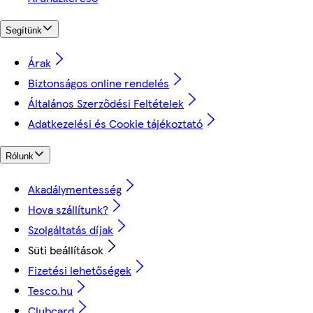
Segítünk
Árak
Biztonságos online rendelés
Általános Szerződési Feltételek
Adatkezelési és Cookie tájékoztató
Rólunk
Akadálymentesség
Hova szállítunk?
Szolgáltatás díjak
Süti beállítások
Fizetési lehetőségek
Tesco.hu
Clubcard