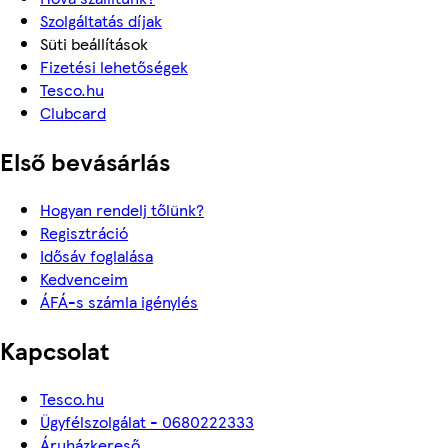
Szolgáltatás díjak
Süti beállítások
Fizetési lehetőségek
Tesco.hu
Clubcard
Első bevásárlás
Hogyan rendelj tőlünk?
Regisztráció
Idősáv foglalása
Kedvenceim
ÁFÁ-s számla igénylés
Kapcsolat
Tesco.hu
Ügyfélszolgálat - 0680222333
Áruházkereső