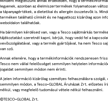
Mindent megteszünk annak érdekében, hogy a termékinformá
legyenek, azonban az élelmiszertermékek folyamatosan változn
a tápanyagértékek, a dietetikai és allergén összetevők is. Min
terméken található címkét és ne hagyatkozz kizárólag azon in
weboldalon találhatóak.
Ha bármilyen kérdésed van, vagy a Tesco sajátmárkás termék
tájékoztatást szeretnél kapni, kérjük, hogy vedd fel a kapcsola
vevőszolgálatával, vagy a termék gyártójával, ha nem Tesco s
van szó.
Annak ellenére, hogy a termékinformációk rendszeresen frissí
Tesco nem vállal felelősséget semmilyen helytelen információ
jogaidat semmilyen módon nem érinti.
A jelen információ kizárólag személyes felhasználásra szolgál,
semmilyen módon, a Tesco-GLOBAL Áruházak Zrt. előzetes írá
nélkül, vagy megfelelő tudomásul vétele nélkül felhasználni.
©TESCO-GLOBAL Zrt.