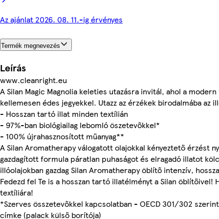
Az ajánlat 2026. 08. 11.-ig érvényes
Termék megnevezés
Leírás
www.cleanright.eu
A Silan Magic Magnolia keleties utazásra invitál, ahol a modern 
kellemesen édes jegyekkel. Utazz az érzékek birodalmába az ill
- Hosszan tartó illat minden textílián
- 97%-ban biológiailag lebomló öszetevőkkel*
- 100% újrahasznosított műanyag**
A Silan Aromatherapy válogatott olajokkal kényeztető érzést nyúj
gazdagított formula páratlan puhaságot és elragadó illatot köl
illóolajokban gazdag Silan Aromatherapy öblítő intenzív, hosszan
Fedezd fel Te is a hosszan tartó illatélményt a Silan öblítőivel
textíliára!
*Szerves összetevőkkel kapcsolatban - OECD 301/302 szerint
címke (palack külső borítója)