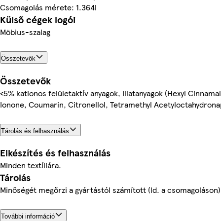
Csomagolás mérete: 1.364l
Külső cégek logói
Möbius-szalag
Összetevők
Összetevők
<5% kationos felületaktív anyagok, Illatanyagok (Hexyl Cinnama
Ionone, Coumarin, Citronellol, Tetramethyl Acetyloctahydron
Tárolás és felhasználás
Elkészítés és felhasználás
Minden textíliára.
Tárolás
Minőségét megőrzi a gyártástól számított (ld. a csomagoláson) 
További információ