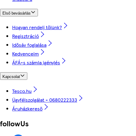
Első bevásárlás
Hogyan rendelj tőlünk?
Regisztráció
Idősáv foglalása
Kedvenceim
ÁFÁ-s számla igénylés
Kapcsolat
Tesco.hu
Ügyfélszolgálat - 0680222333
Áruházkereső
followUs