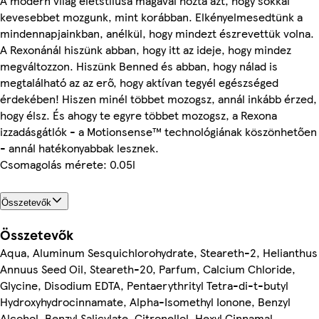
A modern világ életstílusa magával hozta azt, hogy sokkal
kevesebbet mozgunk, mint korábban. Elkényelmesedtünk a
mindennapjainkban, anélkül, hogy mindezt észrevettük volna.
A Rexonánál hiszünk abban, hogy itt az ideje, hogy mindez
megváltozzon. Hiszünk Benned és abban, hogy nálad is
megtalálható az az erő, hogy aktívan tegyél egészséged
érdekében! Hiszen minél többet mozogsz, annál inkább érzed,
hogy élsz. És ahogy te egyre többet mozogsz, a Rexona
izzadásgátlók - a Motionsense™ technológiának köszönhetően
- annál hatékonyabbak lesznek.
Csomagolás mérete: 0.05l
Összetevők
Összetevők
Aqua, Aluminum Sesquichlorohydrate, Steareth-2, Helianthus
Annuus Seed Oil, Steareth-20, Parfum, Calcium Chloride,
Glycine, Disodium EDTA, Pentaerythrityl Tetra-di-t-butyl
Hydroxyhydrocinnamate, Alpha-Isomethyl Ionone, Benzyl
Alcohol, Benzyl Salicylate, Citronellol, Hexyl Cinnamal,