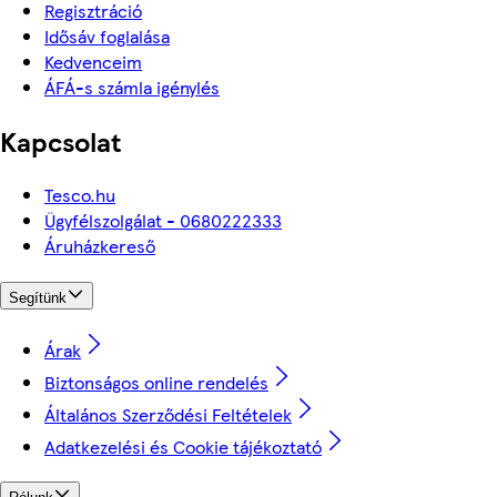
Regisztráció
Idősáv foglalása
Kedvenceim
ÁFÁ-s számla igénylés
Kapcsolat
Tesco.hu
Ügyfélszolgálat - 0680222333
Áruházkereső
Segítünk
Árak
Biztonságos online rendelés
Általános Szerződési Feltételek
Adatkezelési és Cookie tájékoztató