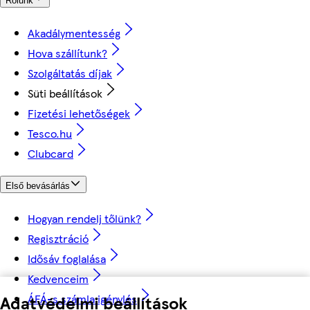
Rólunk
Akadálymentesség
Hova szállítunk?
Szolgáltatás díjak
Süti beállítások
Fizetési lehetőségek
Tesco.hu
Clubcard
Első bevásárlás
Hogyan rendelj tőlünk?
Regisztráció
Idősáv foglalása
Kedvenceim
ÁFÁ-s számla igénylés
Adatvédelmi beállítások