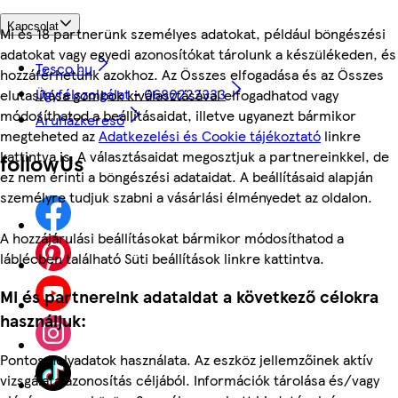
Kapcsolat
Mi és 18 partnerünk személyes adatokat, például böngészési
adatokat vagy egyedi azonosítókat tárolunk a készülékeden, és
Tesco.hu
hozzáférhetünk azokhoz. Az Összes elfogadása és az Összes
Ügyfélszolgálat - 0680222333
elutasítása gombok kiválasztásával elfogadhatod vagy
módosíthatod a beállításaidat, illetve ugyanezt bármikor
Áruházkereső
megteheted az
Adatkezelési és Cookie tájékoztató
linkre
kattintva is. A választásaidat megosztjuk a partnereinkkel, de
followUs
ez nem érinti a böngészési adataidat. A beállításaid alapján
személyre tudjuk szabni a vásárlási élményedet az oldalon.
A hozzájárulási beállításokat bármikor módosíthatod a
láblécben található Süti beállítások linkre kattintva.
Mi és partnereink adataidat a következő célokra
használjuk:
Pontos helyadatok használata. Az eszköz jellemzőinek aktív
vizsgálata azonosítás céljából. Információk tárolása és/vagy