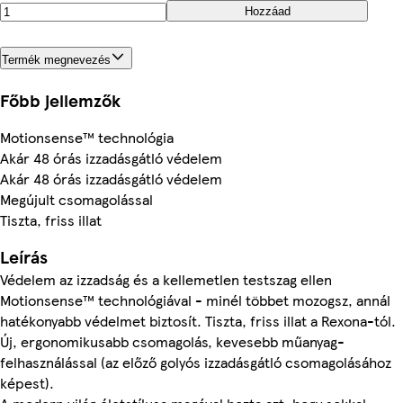
Hozzáad
Termék megnevezés
Főbb jellemzők
Motionsense™ technológia
Akár 48 órás izzadásgátló védelem
Akár 48 órás izzadásgátló védelem
Megújult csomagolással
Tiszta, friss illat
Leírás
Védelem az izzadság és a kellemetlen testszag ellen
Motionsense™ technológiával - minél többet mozogsz, annál
hatékonyabb védelmet biztosít. Tiszta, friss illat a Rexona-tól.
Új, ergonomikusabb csomagolás, kevesebb műanyag-
felhasználással (az előző golyós izzadásgátló csomagolásához
képest).