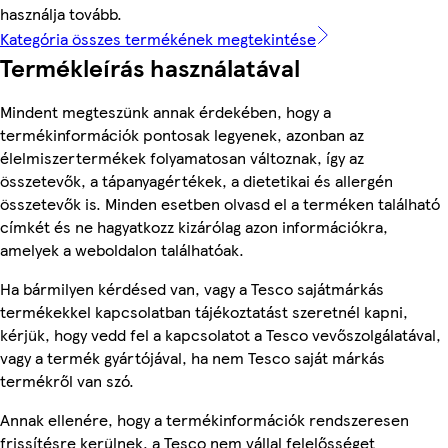
használja tovább.
Kategória összes termékének megtekintése
Termékleírás használatával
Mindent megteszünk annak érdekében, hogy a
termékinformációk pontosak legyenek, azonban az
élelmiszertermékek folyamatosan változnak, így az
összetevők, a tápanyagértékek, a dietetikai és allergén
összetevők is. Minden esetben olvasd el a terméken található
címkét és ne hagyatkozz kizárólag azon információkra,
amelyek a weboldalon találhatóak.
Ha bármilyen kérdésed van, vagy a Tesco sajátmárkás
termékekkel kapcsolatban tájékoztatást szeretnél kapni,
kérjük, hogy vedd fel a kapcsolatot a Tesco vevőszolgálatával,
vagy a termék gyártójával, ha nem Tesco saját márkás
termékről van szó.
Annak ellenére, hogy a termékinformációk rendszeresen
frissítésre kerülnek, a Tesco nem vállal felelősséget