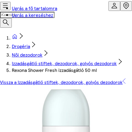
Ugrás a fő tartalomra
Ugrás a kereséshez
Drogéria
Női dezodorok
Izzadásgátló stiftek, dezodorok, golyós dezodorok
Rexona Shower Fresh izzadásgátló 50 ml
Vissza a Izzadásgátló stiftek, dezodorok, golyós dezodorok