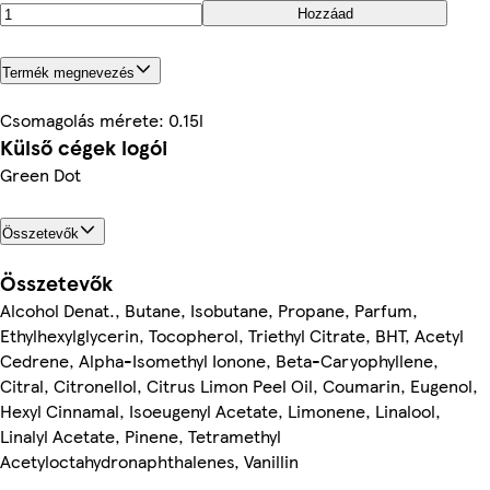
Hozzáad
Termék megnevezés
Csomagolás mérete: 0.15l
Külső cégek logói
Green Dot
Összetevők
Összetevők
Alcohol Denat., Butane, Isobutane, Propane, Parfum,
Ethylhexylglycerin, Tocopherol, Triethyl Citrate, BHT, Acetyl
Cedrene, Alpha-Isomethyl Ionone, Beta-Caryophyllene,
Citral, Citronellol, Citrus Limon Peel Oil, Coumarin, Eugenol,
Hexyl Cinnamal, Isoeugenyl Acetate, Limonene, Linalool,
Linalyl Acetate, Pinene, Tetramethyl
Acetyloctahydronaphthalenes, Vanillin