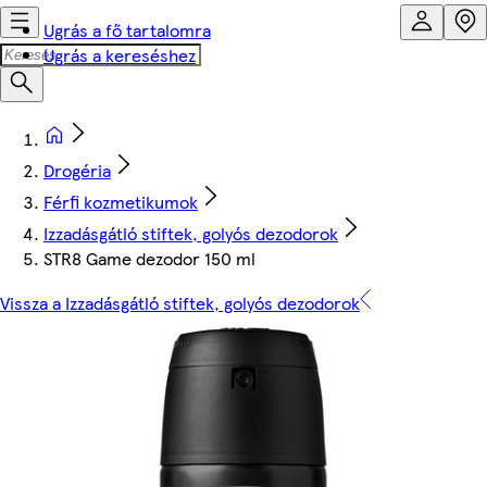
Ugrás a fő tartalomra
Ugrás a kereséshez
Drogéria
Férfi kozmetikumok
Izzadásgátló stiftek, golyós dezodorok
STR8 Game dezodor 150 ml
Vissza a Izzadásgátló stiftek, golyós dezodorok