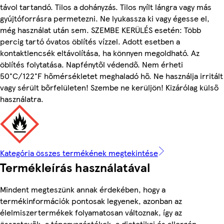
távol tartandó. Tilos a dohányzás. Tilos nyílt lángra vagy más
gyújtóforrásra permetezni. Ne lyukassza ki vagy égesse el,
még használat után sem. SZEMBE KERÜLÉS esetén: Több
percig tartó óvatos öblítés vízzel. Adott esetben a
kontaktlencsék eltávolítása, ha könnyen megoldható. Az
öblítés folytatása. Napfénytől védendő. Nem érheti
50°C/122°F hőmérsékletet meghaladó hő. Ne használja irritált
vagy sérült bőrfelületen! Szembe ne kerüljön! Kizárólag külső
használatra.
Kategória összes termékének megtekintése
Termékleírás használatával
Mindent megteszünk annak érdekében, hogy a
termékinformációk pontosak legyenek, azonban az
élelmiszertermékek folyamatosan változnak, így az
összetevők, a tápanyagértékek, a dietetikai és allergén