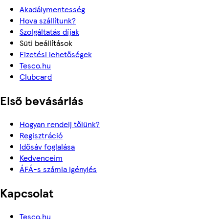
Akadálymentesség
Hova szállítunk?
Szolgáltatás díjak
Süti beállítások
Fizetési lehetőségek
Tesco.hu
Clubcard
Első bevásárlás
Hogyan rendelj tőlünk?
Regisztráció
Idősáv foglalása
Kedvenceim
ÁFÁ-s számla igénylés
Kapcsolat
Tesco.hu