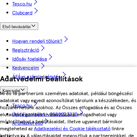
Tesco.hu
Clubcard
Első bevásárlás
Hogyan rendelj tőlünk?
Regisztráció
Idősáv foglalása
Kedvenceim
ÁFÁ-s számla igénylés
Adatvédelmi beállítások
Kapcsolat
Mi és 18 partnerünk személyes adatokat, például böngészési
adatokat vagy egyedi azonosítókat tárolunk a készülékeden, és
Tesco.hu
hozzáférhetünk azokhoz. Az Összes elfogadása és az Összes
Ügyfélszolgálat - 0680222333
elutasítása gombok kiválasztásával elfogadhatod vagy
módosíthatod a beállításaidat, illetve ugyanezt bármikor
Áruházkereső
megteheted az
Adatkezelési és Cookie tájékoztató
linkre
kattintva is. A választásaidat megosztjuk a partnereinkkel, de