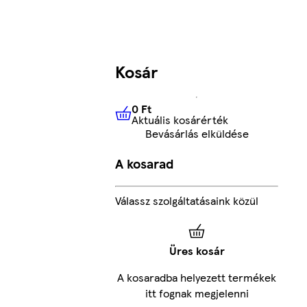
Kosár
0 Ft
Aktuális kosárérték
0 Ft
Aktuális kosárérték
Bevásárlás elküldése
A kosarad
Válassz szolgáltatásaink közül
Üres kosár
A kosaradba helyezett termékek
itt fognak megjelenni