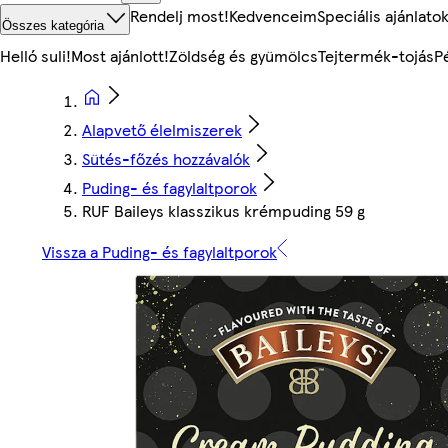
Rendelj most!
Kedvenceim
Speciális ajánlato
Összes kategória
Helló suli!
Most ajánlott!
Zöldség és gyümölcs
Tejtermék-tojás
P
Alapvető élelmiszerek
Sütés-főzés hozzávalók
Puding- és fagylaltporok
RUF Baileys klasszikus krémpuding 59 g
Vissza a Puding- és fagylaltporok