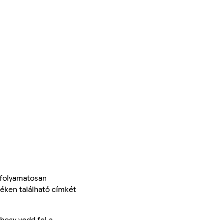
 folyamatosan
méken található címkét
hogy vedd fel a