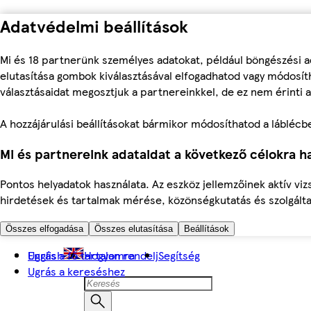
Adatvédelmi beállítások
Mi és 18 partnerünk személyes adatokat, például böngészési a
elutasítása gombok kiválasztásával elfogadhatod vagy módosíth
választásaidat megosztjuk a partnereinkkel, de ez nem érinti a
A hozzájárulási beállításokat bármikor módosíthatod a láblécben 
Mi és partnereink adataidat a következő célokra ha
Pontos helyadatok használata. Az eszköz jellemzőinek aktív viz
hirdetések és tartalmak mérése, közönségkutatás és szolgálta
Összes elfogadása
Összes elutasítása
Beállítások
Ugrás a fő tartalomra
English
Hogyan rendelj
Segítség
Ugrás a kereséshez