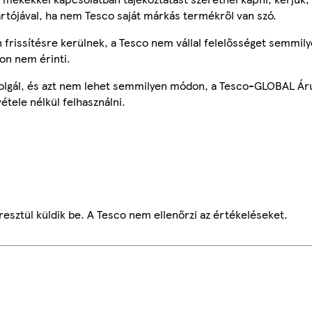
ártójával, ha nem Tesco saját márkás termékről van szó.
frissítésre kerülnek, a Tesco nem vállal felelősséget semmily
on nem érinti.
szolgál, és azt nem lehet semmilyen módon, a Tesco-GLOBAL Ár
étele nélkül felhasználni.
esztül küldik be. A Tesco nem ellenőrzi az értékeléseket.