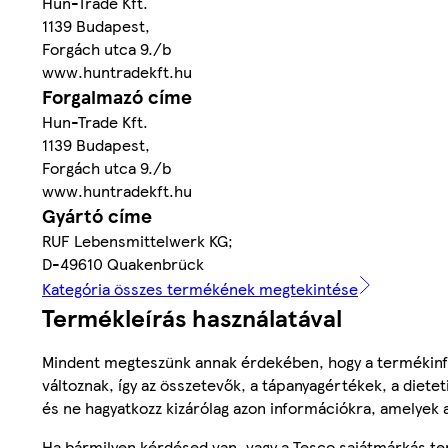
Hun-Trade Kft.
1139 Budapest,
Forgách utca 9./b
www.huntradekft.hu
Forgalmazó címe
Hun-Trade Kft.
1139 Budapest,
Forgách utca 9./b
www.huntradekft.hu
Gyártó címe
RUF Lebensmittelwerk KG;
D-49610 Quakenbrück
Kategória összes termékének megtekintése
Termékleírás használatával
Mindent megteszünk annak érdekében, hogy a termékinf
változnak, így az összetevők, a tápanyagértékek, a diete
és ne hagyatkozz kizárólag azon információkra, amelyek 
Ha bármilyen kérdésed van, vagy a Tesco sajátmárkás ter