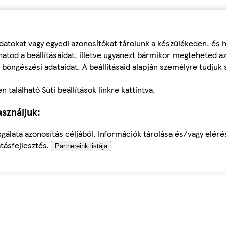
datokat vagy egyedi azonosítókat tárolunk a készülékeden, és
atod a beállításaidat, illetve ugyanezt bármikor megteheted a
 böngészési adataidat. A beállításaid alapján személyre tudjuk 
található Süti beállítások linkre kattintva.
sználjuk:
sgálata azonosítás céljából. Információk tárolása és/vagy elér
tásfejlesztés.
Partnereink listája