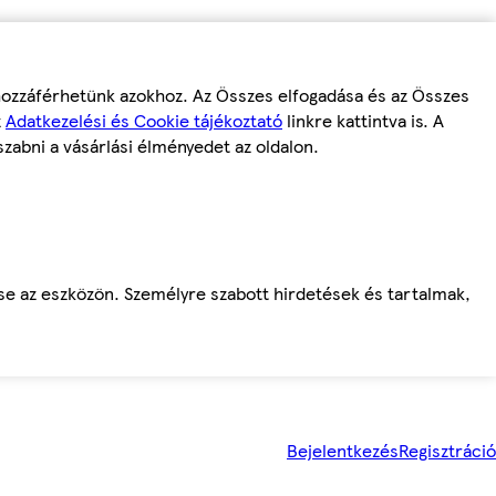
 hozzáférhetünk azokhoz. Az Összes elfogadása és az Összes
z
Adatkezelési és Cookie tájékoztató
linkre kattintva is. A
szabni a vásárlási élményedet az oldalon.
ése az eszközön. Személyre szabott hirdetések és tartalmak,
Bejelentkezés
Regisztráció