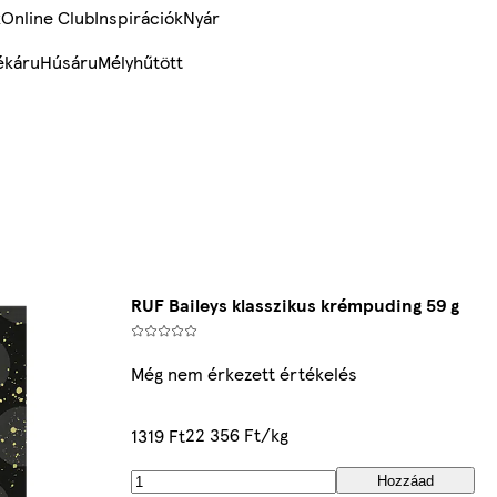
k
Online Club
Inspirációk
Nyár
ékáru
Húsáru
Mélyhűtött
RUF Baileys klasszikus krémpuding 59 g
Még nem érkezett értékelés
22 356 Ft/kg
1319 Ft
Hozzáad