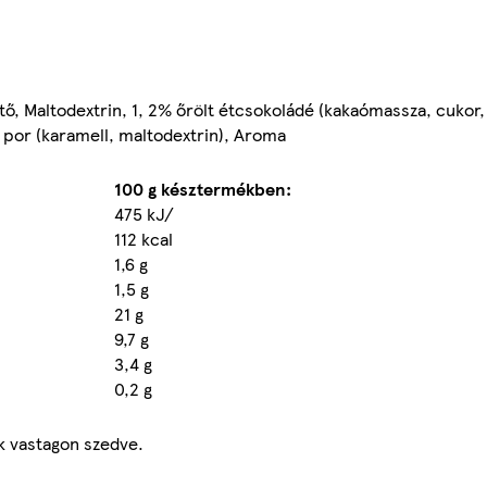
tő, Maltodextrin, 1, 2% őrölt étcsokoládé (kakaómassza, cukor,
 por (karamell, maltodextrin), Aroma
100 g késztermékben:
475 kJ/
112 kcal
1,6 g
1,5 g
21 g
9,7 g
3,4 g
0,2 g
k vastagon szedve.