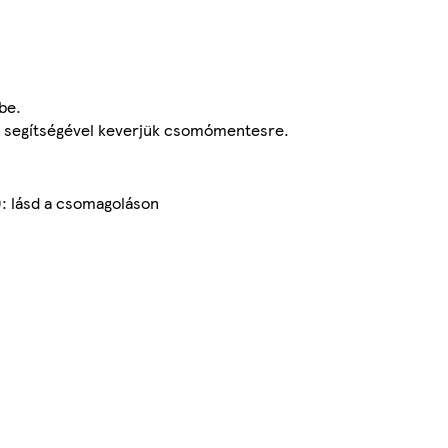
be.
nál segítségével keverjük csomómentesre.
): lásd a csomagoláson