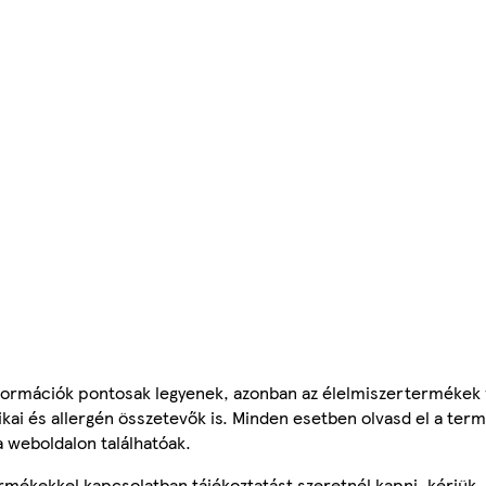
ormációk pontosak legyenek, azonban az élelmiszertermékek
tikai és allergén összetevők is. Minden esetben olvasd el a ter
a weboldalon találhatóak.
mékekkel kapcsolatban tájékoztatást szeretnél kapni, kérjük, 