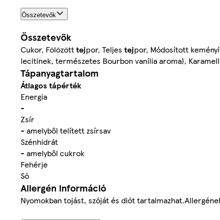
Összetevők
Összetevők
Cukor, Fölözött
tej
por, Teljes
tej
por, Módosított keményí
lecitinek, természetes Bourbon vanília aroma), Karamell
Tápanyagtartalom
Átlagos tápérték
Energia
-
Zsír
- amelyből telített zsírsav
Szénhidrát
- amelyből cukrok
Fehérje
Só
Allergén információ
Nyomokban tojást, szóját és diót tartalmazhat.Allergéne