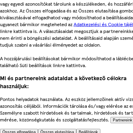
vagy egyedi azonosítókat tárolunk a készülékeden, és hozzáfé
azokhoz. Az Összes elfogadása és az Összes elutasítása gomb
kiválasztásával elfogadhatod vagy módosíthatod a beállításaidat
ugyanezt bármikor megteheted az
Adatkezelési és Cookie tájé
linkre kattintva is. A választásaidat megosztjuk a partnereinkke
nem érinti a böngészési adataidat. A beállításaid alapján szem
tudjuk szabni a vásárlási élményedet az oldalon.
A hozzájárulási beállításokat bármikor módosíthatod a láblécb
található Süti beállítások linkre kattintva.
Mi és partnereink adataidat a következő célokra
használjuk:
Pontos helyadatok használata. Az eszköz jellemzőinek aktív viz
azonosítás céljából. Információk tárolása és/vagy elérése az 
Személyre szabott hirdetések és tartalmak, hirdetések és tar
mérése, közönségkutatás és szolgáltatásfejlesztés.
Partnereink 
Összes elfogadása
Összes elutasítása
Beállítások