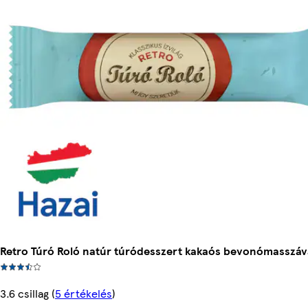
Retro Túró Roló natúr túródesszert kakaós bevonómasszáva
3.6 csillag
(
5 értékelés
)