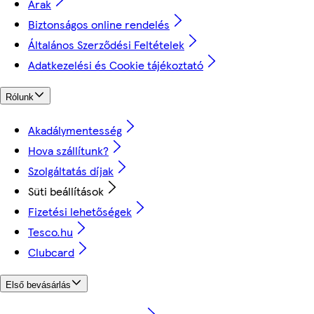
Árak
Biztonságos online rendelés
Általános Szerződési Feltételek
Adatkezelési és Cookie tájékoztató
Rólunk
Akadálymentesség
Hova szállítunk?
Szolgáltatás díjak
Süti beállítások
Fizetési lehetőségek
Tesco.hu
Clubcard
Első bevásárlás