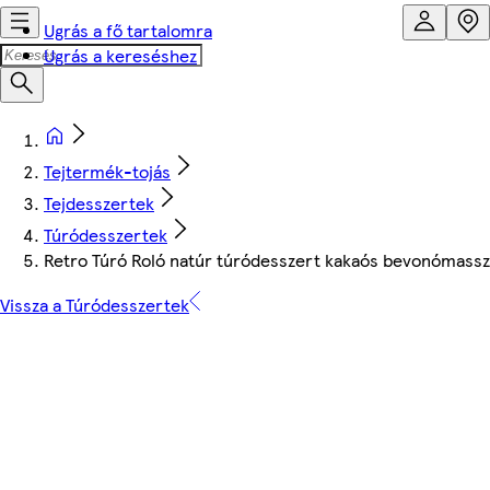
Ugrás a fő tartalomra
Ugrás a kereséshez
Tejtermék-tojás
Tejdesszertek
Túródesszertek
Retro Túró Roló natúr túródesszert kakaós bevonómassz
Vissza a Túródesszertek