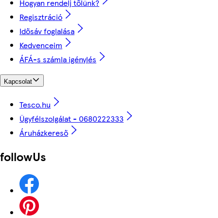
Hogyan rendelj tőlünk?
Regisztráció
Idősáv foglalása
Kedvenceim
ÁFÁ-s számla igénylés
Kapcsolat
Tesco.hu
Ügyfélszolgálat - 0680222333
Áruházkereső
followUs