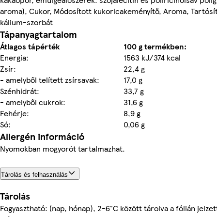
aroma), Cukor, Módosított kukoricakeményítő, Aroma, Tartósí
kálium-szorbát
Tápanyagtartalom
Átlagos tápérték
100 g termékben:
Energia:
1563 kJ/374 kcal
Zsír:
22,4 g
- amelyből telített zsírsavak:
17,0 g
Szénhidrát:
33,7 g
- amelyből cukrok:
31,6 g
Fehérje:
8,9 g
Só:
0,06 g
Allergén információ
Nyomokban mogyorót tartalmazhat.
Tárolás és felhasználás
Tárolás
Fogyasztható: (nap, hónap), 2-6°C között tárolva a fólián jelzet