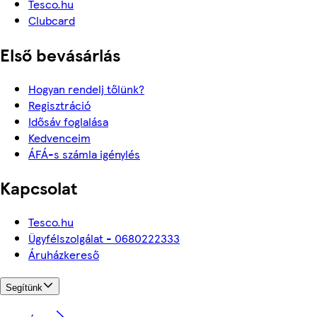
Tesco.hu
Clubcard
Első bevásárlás
Hogyan rendelj tőlünk?
Regisztráció
Idősáv foglalása
Kedvenceim
ÁFÁ-s számla igénylés
Kapcsolat
Tesco.hu
Ügyfélszolgálat - 0680222333
Áruházkereső
Segítünk