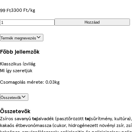
3300 Ft/kg
99 Ft
Hozzáad
Termék megnevezés
Főbb jellemzők
Klasszikus ízvilág
Mi így szeretjük
Csomagolás mérete: 0.03kg
Összetevők
Összetevők
Zsíros savanyú
tej
alvadék (pasztőrözött
tej
sűrítmény, kultúra)
kakaós étbevonómassza (cukor, hidrogénezett növényi zsír, zs
kakaópor, emulgeálószerek: szójalecitin és poliricinolsav poligl