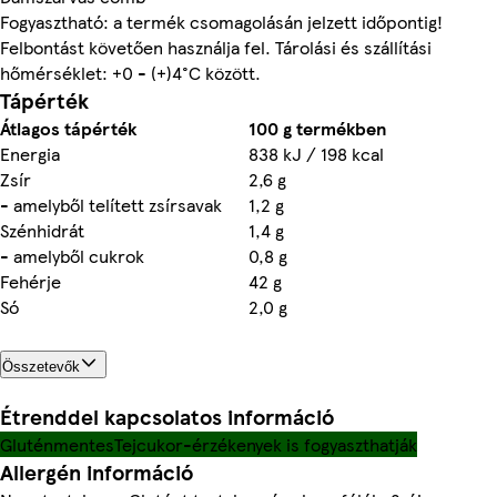
Fogyasztható: a termék csomagolásán jelzett időpontig!
Felbontást követően használja fel. Tárolási és szállítási
hőmérséklet: +0 - (+)4°C között.
Tápérték
Átlagos tápérték
100 g termékben
Energia
838 kJ / 198 kcal
Zsír
2,6 g
- amelyből telített zsírsavak
1,2 g
Szénhidrát
1,4 g
- amelyből cukrok
0,8 g
Fehérje
42 g
Só
2,0 g
Összetevők
Étrenddel kapcsolatos információ
Gluténmentes
Tejcukor-érzékenyek is fogyaszthatják
Allergén információ