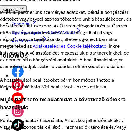
Kapcsolat
Mi és 18 partnerünk személyes adatokat, például böngészési
adatokat vagy egyedi azonosítókat tárolunk a készülékeden, és
Tesco.hu
hozzáférhetünk azokhoz. Az Összes elfogadása és az Összes
Ügyfélszolgálat - 0680222333
elutasítása gombok kiválasztásával elfogadhatod vagy
módosíthatod a beállításaidat, illetve ugyanezt bármikor
Áruházkereső
megteheted az
Adatkezelési és Cookie tájékoztató
linkre
kattintva is. A választásaidat megosztjuk a partnereinkkel, de
followUs
ez nem érinti a böngészési adataidat. A beállításaid alapján
személyre tudjuk szabni a vásárlási élményedet az oldalon.
A hozzájárulási beállításokat bármikor módosíthatod a
láblécben található Süti beállítások linkre kattintva.
Mi és partnereink adataidat a következő célokra
használjuk:
Pontos helyadatok használata. Az eszköz jellemzőinek aktív
vizsgálata azonosítás céljából. Információk tárolása és/vagy