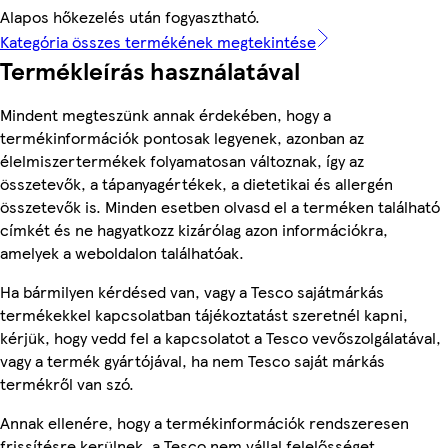
Alapos hőkezelés után fogyasztható.
Kategória összes termékének megtekintése
Termékleírás használatával
Mindent megteszünk annak érdekében, hogy a
termékinformációk pontosak legyenek, azonban az
élelmiszertermékek folyamatosan változnak, így az
összetevők, a tápanyagértékek, a dietetikai és allergén
összetevők is. Minden esetben olvasd el a terméken található
címkét és ne hagyatkozz kizárólag azon információkra,
amelyek a weboldalon találhatóak.
Ha bármilyen kérdésed van, vagy a Tesco sajátmárkás
termékekkel kapcsolatban tájékoztatást szeretnél kapni,
kérjük, hogy vedd fel a kapcsolatot a Tesco vevőszolgálatával,
vagy a termék gyártójával, ha nem Tesco saját márkás
termékről van szó.
Annak ellenére, hogy a termékinformációk rendszeresen
frissítésre kerülnek, a Tesco nem vállal felelősséget