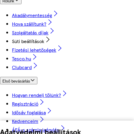
Rólunk
Akadálymentesség
Hova szállítunk?
Szolgáltatás díjak
Süti beállítások
Fizetési lehetőségek
Tesco.hu
Clubcard
Első bevásárlás
Hogyan rendelj tőlünk?
Regisztráció
Idősáv foglalása
Kedvenceim
ÁFÁ-s számla igénylés
Adatvédelmi beállítások