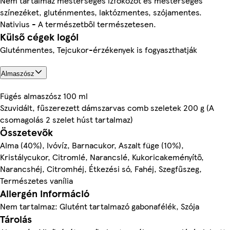
Nem tartalmaz mesterséges ízfokozót és mesterséges
színezéket, gluténmentes, laktózmentes, szójamentes.
Nativius - A természetből természetesen.
Külső cégek logói
Gluténmentes, Tejcukor-érzékenyek is fogyaszthatják
Almaszósz
Fügés almaszósz 100 ml
Szuvidált, fűszerezett dámszarvas comb szeletek 200 g (A
csomagolás 2 szelet húst tartalmaz)
Összetevők
Alma (40%), Ivóvíz, Barnacukor, Aszalt füge (10%),
Kristálycukor, Citromlé, Narancslé, Kukoricakeményítő,
Narancshéj, Citromhéj, Étkezési só, Fahéj, Szegfűszeg,
Természetes vanília
Allergén információ
Nem tartalmaz: Glutént tartalmazó gabonafélék, Szója
Tárolás