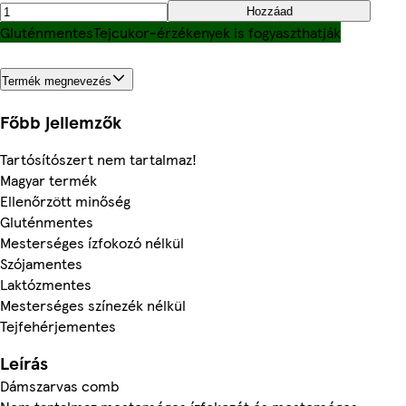
Hozzáad
Gluténmentes
Tejcukor-érzékenyek is fogyaszthatják
Termék megnevezés
Főbb jellemzők
Tartósítószert nem tartalmaz!
Magyar termék
Ellenőrzött minőség
Gluténmentes
Mesterséges ízfokozó nélkül
Szójamentes
Laktózmentes
Mesterséges színezék nélkül
Tejfehérjementes
Leírás
Dámszarvas comb