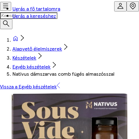
Ugrás a fő tartalomra
Ugrás a kereséshez
Alapvető élelmiszerek
Készételek
Egyéb készételek
Nativus dámszarvas comb fügés almaszósszal
Vissza a Egyéb készételek