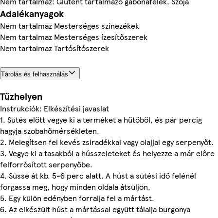
Nem tartalmaz: Glutént tartalmazó gabonafélék, Szója
Adalékanyagok
Nem tartalmaz Mesterséges színezékek
Nem tartalmaz Mesterséges ízesítőszerek
Nem tartalmaz Tartósítószerek
Tárolás és felhasználás
Tűzhelyen
Instrukciók: Elkészítési javaslat
1. Sütés előtt vegye ki a terméket a hűtőből, és pár percig
hagyja szobahőmérsékleten.
2. Melegítsen fel kevés zsiradékkal vagy olajjal egy serpenyőt.
3. Vegye ki a tasakból a hússzeleteket és helyezze a már előre
felforrósított serpenyőbe.
4. Süsse át kb. 5-6 perc alatt. A húst a sütési idő felénél
forgassa meg, hogy minden oldala átsüljön.
5. Egy külön edényben forralja fel a mártást.
6. Az elkészült húst a mártással együtt tálalja burgonya