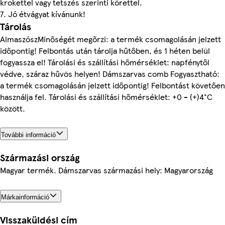
krokettel vagy tetszés szerinti körettel.
7. Jó étvágyat kívánunk!
Tárolás
AlmaszószMinőségét megőrzi: a termék csomagolásán jelzett
időpontig! Felbontás után tárolja hűtőben, és 1 héten belül
fogyassza el! Tárolási és szállítási hőmérséklet: napfénytől
védve, száraz hűvös helyen! Dámszarvas comb Fogyasztható:
a termék csomagolásán jelzett időpontig! Felbontást követően
használja fel. Tárolási és szállítási hőmérséklet: +0 - (+)4°C
között.
További információ
Származási ország
Magyar termék. Dámszarvas származási hely: Magyarország
Márkainformáció
Visszaküldési cím