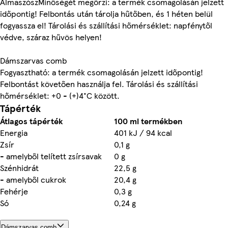
AlmaszószMinőségét megőrzi: a termék csomagolásán jelzett
időpontig! Felbontás után tárolja hűtőben, és 1 héten belül
fogyassza el! Tárolási és szállítási hőmérséklet: napfénytől
védve, száraz hűvös helyen!
Dámszarvas comb
Fogyasztható: a termék csomagolásán jelzett időpontig!
Felbontást követően használja fel. Tárolási és szállítási
hőmérséklet: +0 - (+)4°C között.
Tápérték
Átlagos tápérték
100 ml termékben
Energia
401 kJ / 94 kcal
Zsír
0,1 g
- amelyből telített zsírsavak
0 g
Szénhidrát
22,5 g
- amelyből cukrok
20,4 g
Fehérje
0,3 g
Só
0,24 g
Dámszarvas comb