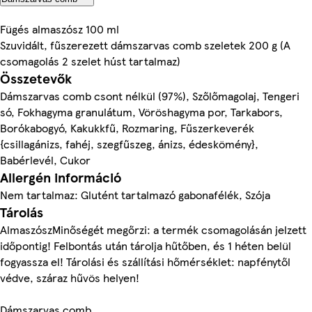
Fügés almaszósz 100 ml
Szuvidált, fűszerezett dámszarvas comb szeletek 200 g (A
csomagolás 2 szelet húst tartalmaz)
Összetevők
Dámszarvas comb csont nélkül (97%), Szőlőmagolaj, Tengeri
só, Fokhagyma granulátum, Vöröshagyma por, Tarkabors,
Borókabogyó, Kakukkfű, Rozmaring, Fűszerkeverék
{csillagánizs, fahéj, szegfűszeg, ánizs, édeskömény},
Babérlevél, Cukor
Allergén információ
Nem tartalmaz: Glutént tartalmazó gabonafélék, Szója
Tárolás
AlmaszószMinőségét megőrzi: a termék csomagolásán jelzett
időpontig! Felbontás után tárolja hűtőben, és 1 héten belül
fogyassza el! Tárolási és szállítási hőmérséklet: napfénytől
védve, száraz hűvös helyen!
Dámszarvas comb