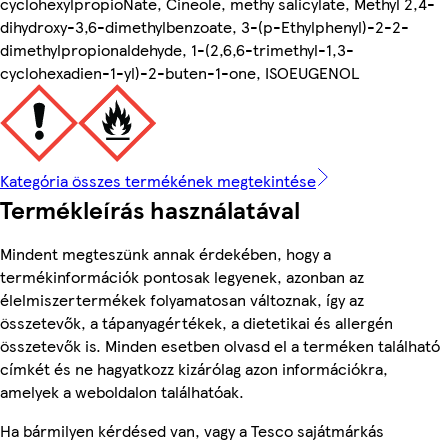
cyclohexylpropioNate, Cineole, methy salicylate, Methyl 2,4-
dihydroxy-3,6-dimethylbenzoate, 3-(p-Ethylphenyl)-2-2-
dimethylpropionaldehyde, 1-(2,6,6-trimethyl-1,3-
cyclohexadien-1-yl)-2-buten-1-one, ISOEUGENOL
Kategória összes termékének megtekintése
Termékleírás használatával
Mindent megteszünk annak érdekében, hogy a
termékinformációk pontosak legyenek, azonban az
élelmiszertermékek folyamatosan változnak, így az
összetevők, a tápanyagértékek, a dietetikai és allergén
összetevők is. Minden esetben olvasd el a terméken található
címkét és ne hagyatkozz kizárólag azon információkra,
amelyek a weboldalon találhatóak.
Ha bármilyen kérdésed van, vagy a Tesco sajátmárkás