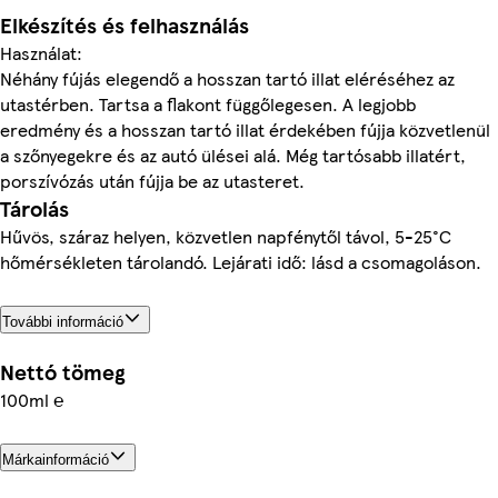
Elkészítés és felhasználás
Használat:
Néhány fújás elegendő a hosszan tartó illat eléréséhez az
utastérben. Tartsa a flakont függőlegesen. A legjobb
eredmény és a hosszan tartó illat érdekében fújja közvetlenül
a szőnyegekre és az autó ülései alá. Még tartósabb illatért,
porszívózás után fújja be az utasteret.
Tárolás
Hűvös, száraz helyen, közvetlen napfénytől távol, 5-25°C
hőmérsékleten tárolandó. Lejárati idő: lásd a csomagoláson.
További információ
Nettó tömeg
100ml ℮
Márkainformáció