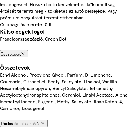
lecsengéssel. Hosszú tartó kényelmet és kifinomultság
érzését teremti meg - tökéletes az autó belsejébe, vagy
prémium hangulatot teremt otthonában.
Csomagolás mérete: 0.1l
Külső cégek logói
Franciaország zászló, Green Dot
Összetevők
Összetevők
Ethyl Alcohol, Propylene Glycol, Parfum, D-Limonene,
Coumarin, Citronellol, Pentyl Salicylate, Linalool, Vanillin,
Hexamethylindanopyran, Benzyl Salicylate, Tetramethyl
Acetyloctahydronaphtalenes, Geraniol, Linalyl Acetate, Alpha-
Isomethyl Ionone, Eugenol, Methyl Salicylate, Rose Keton-4,
Camphor, Izoeugenol
Tárolás és felhasználás