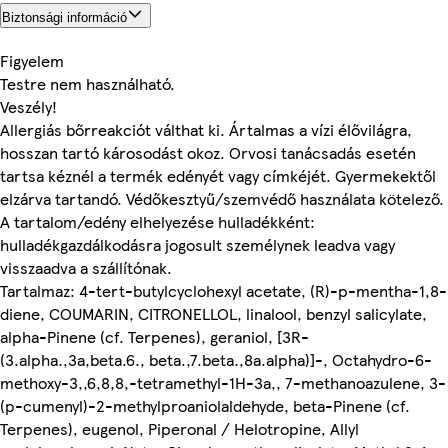
Biztonsági információ
Figyelem
Testre nem használható.
Veszély!
Allergiás bőrreakciót válthat ki. Ártalmas a vízi élővilágra,
hosszan tartó károsodást okoz. Orvosi tanácsadás esetén
tartsa kéznél a termék edényét vagy címkéjét. Gyermekektől
elzárva tartandó. Védőkesztyű/szemvédő használata kötelező.
A tartalom/edény elhelyezése hulladékként:
hulladékgazdálkodásra jogosult személynek leadva vagy
visszaadva a szállítónak.
Tartalmaz: 4-tert-butylcyclohexyl acetate, (R)-p-mentha-1,8-
diene, COUMARIN, CITRONELLOL, linalool, benzyl salicylate,
alpha-Pinene (cf. Terpenes), geraniol, [3R-
(3.alpha.,3a,beta.6., beta.,7.beta.,8a.alpha)]-, Octahydro-6-
methoxy-3,,6,8,8,-tetramethyl-1H-3a,, 7-methanoazulene, 3-
(p-cumenyl)-2-methylproaniolaldehyde, beta-Pinene (cf.
Terpenes), eugenol, Piperonal / Helotropine, Allyl