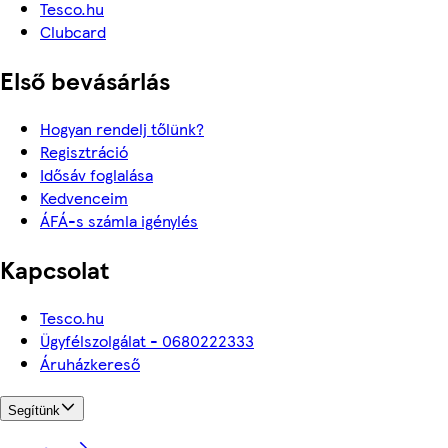
Tesco.hu
Clubcard
Első bevásárlás
Hogyan rendelj tőlünk?
Regisztráció
Idősáv foglalása
Kedvenceim
ÁFÁ-s számla igénylés
Kapcsolat
Tesco.hu
Ügyfélszolgálat - 0680222333
Áruházkereső
Segítünk