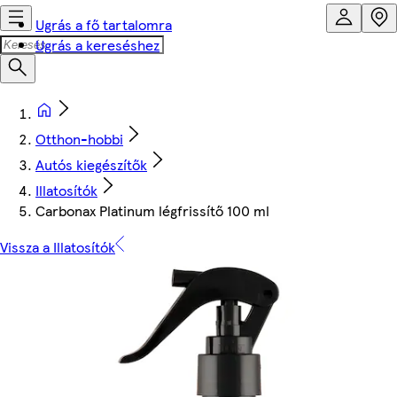
Ugrás a fő tartalomra
Ugrás a kereséshez
Otthon-hobbi
Autós kiegészítők
Illatosítók
Carbonax Platinum légfrissítő 100 ml
Vissza a Illatosítók