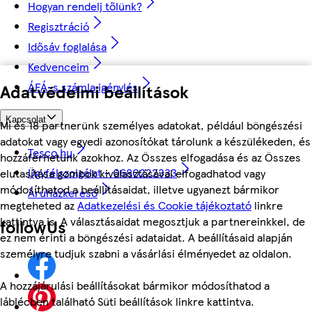
Hogyan rendelj tőlünk?
Regisztráció
Idősáv foglalása
Kedvenceim
ÁFÁ-s számla igénylés
Adatvédelmi beállítások
Kapcsolat
Mi és 18 partnerünk személyes adatokat, például böngészési
adatokat vagy egyedi azonosítókat tárolunk a készülékeden, és
Tesco.hu
hozzáférhetünk azokhoz. Az Összes elfogadása és az Összes
Ügyfélszolgálat - 0680222333
elutasítása gombok kiválasztásával elfogadhatod vagy
módosíthatod a beállításaidat, illetve ugyanezt bármikor
Áruházkereső
megteheted az
Adatkezelési és Cookie tájékoztató
linkre
kattintva is. A választásaidat megosztjuk a partnereinkkel, de
followUs
ez nem érinti a böngészési adataidat. A beállításaid alapján
személyre tudjuk szabni a vásárlási élményedet az oldalon.
A hozzájárulási beállításokat bármikor módosíthatod a
láblécben található Süti beállítások linkre kattintva.