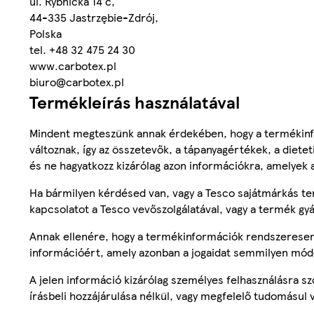
ul. Rybnicka 14 c,
44-335 Jastrzębie-Zdrój,
Polska
tel. +48 32 475 24 30
www.carbotex.pl
biuro@carbotex.pl
Termékleírás használatával
Mindent megteszünk annak érdekében, hogy a termékinf
változnak, így az összetevők, a tápanyagértékek, a diete
és ne hagyatkozz kizárólag azon információkra, amelyek 
Ha bármilyen kérdésed van, vagy a Tesco sajátmárkás ter
kapcsolatot a Tesco vevőszolgálatával, vagy a termék gy
Annak ellenére, hogy a termékinformációk rendszeresen 
információért, amely azonban a jogaidat semmilyen mód
A jelen információ kizárólag személyes felhasználásra 
írásbeli hozzájárulása nélkül, vagy megfelelő tudomásul v