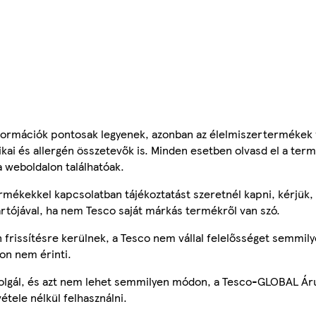
ormációk pontosak legyenek, azonban az élelmiszertermékek
tikai és allergén összetevők is. Minden esetben olvasd el a ter
a weboldalon találhatóak.
mékekkel kapcsolatban tájékoztatást szeretnél kapni, kérjük, 
ártójával, ha nem Tesco saját márkás termékről van szó.
frissítésre kerülnek, a Tesco nem vállal felelősséget semmily
on nem érinti.
szolgál, és azt nem lehet semmilyen módon, a Tesco-GLOBAL Ár
étele nélkül felhasználni.