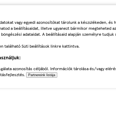
datokat vagy egyedi azonosítókat tárolunk a készülékeden, és
atod a beállításaidat, illetve ugyanezt bármikor megteheted a
 böngészési adataidat. A beállításaid alapján személyre tudjuk 
található Süti beállítások linkre kattintva.
sználjuk:
sgálata azonosítás céljából. Információk tárolása és/vagy elér
tásfejlesztés.
Partnereink listája