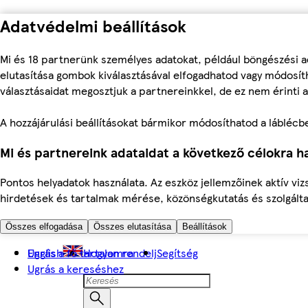
Adatvédelmi beállítások
Mi és 18 partnerünk személyes adatokat, például böngészési a
elutasítása gombok kiválasztásával elfogadhatod vagy módosíth
választásaidat megosztjuk a partnereinkkel, de ez nem érinti a
A hozzájárulási beállításokat bármikor módosíthatod a láblécben 
Mi és partnereink adataidat a következő célokra ha
Pontos helyadatok használata. Az eszköz jellemzőinek aktív viz
hirdetések és tartalmak mérése, közönségkutatás és szolgálta
Összes elfogadása
Összes elutasítása
Beállítások
Ugrás a fő tartalomra
English
Hogyan rendelj
Segítség
Ugrás a kereséshez