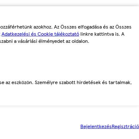
 hozzáférhetünk azokhoz. Az Összes elfogadása és az Összes
z
Adatkezelési és Cookie tájékoztató
linkre kattintva is. A
szabni a vásárlási élményedet az oldalon.
ése az eszközön. Személyre szabott hirdetések és tartalmak,
Bejelentkezés
Regisztráció