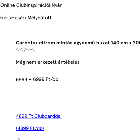
k
Online Club
Inspirációk
Nyár
ékáru
Húsáru
Mélyhűtött
Carbotex citrom mintás ágynemű huzat 140 cm x 2
Még nem érkezett értékelés
6999 Ft/db
6999 Ft
4899 Ft Clubcarddal
(4899 Ft/db)