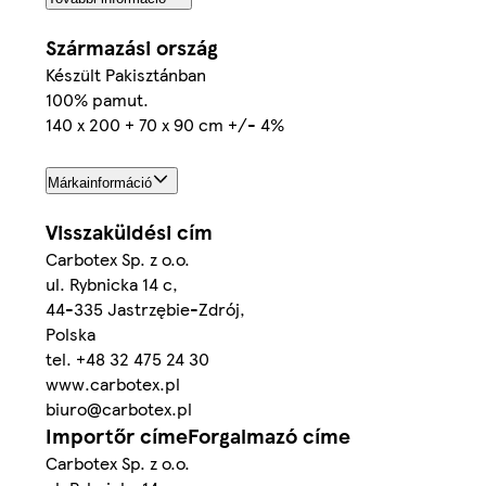
Származási ország
Készült Pakisztánban
100% pamut.
140 x 200 + 70 x 90 cm +/- 4%
Márkainformáció
Visszaküldési cím
Carbotex Sp. z o.o.
ul. Rybnicka 14 c,
44-335 Jastrzębie-Zdrój,
Polska
tel. +48 32 475 24 30
www.carbotex.pl
biuro@carbotex.pl
Importőr címeForgalmazó címe
Carbotex Sp. z o.o.