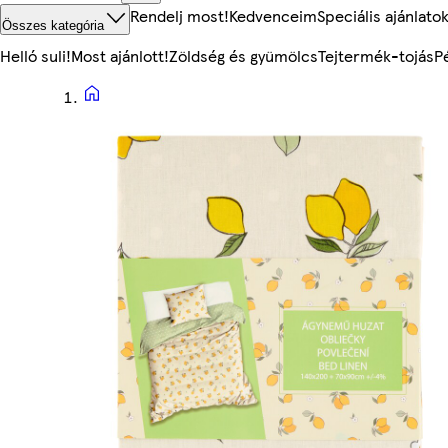
Rendelj most!
Kedvenceim
Speciális ajánlato
Összes kategória
Helló suli!
Most ajánlott!
Zöldség és gyümölcs
Tejtermék-tojás
P