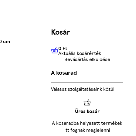
Kosár
00 cm
0 Ft
Aktuális kosárérték
0 Ft
Aktuális kosárérték
Bevásárlás elküldése
A kosarad
Válassz szolgáltatásaink közül
Üres kosár
A kosaradba helyezett termékek
itt fognak megjelenni