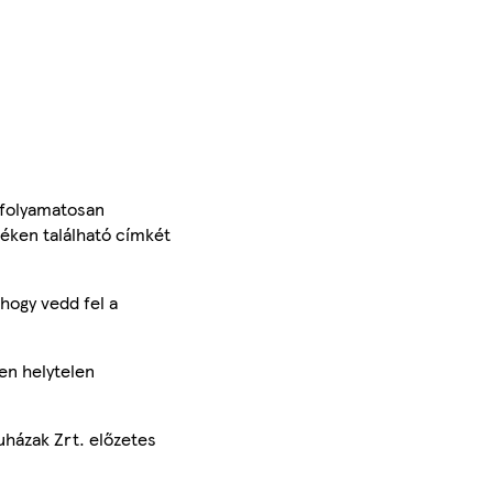
 folyamatosan
méken található címkét
hogy vedd fel a
en helytelen
uházak Zrt. előzetes