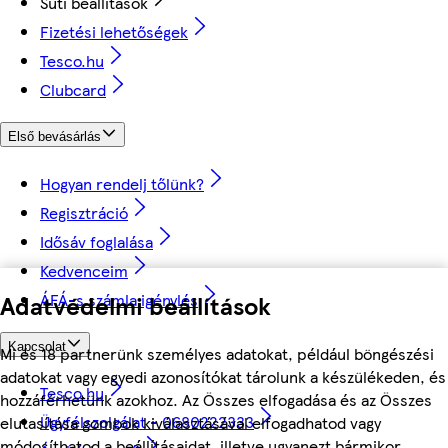
Süti beállítások
Fizetési lehetőségek
Tesco.hu
Clubcard
Első bevásárlás
Hogyan rendelj tőlünk?
Regisztráció
Idősáv foglalása
Kedvenceim
Adatvédelmi beállítások
ÁFÁ-s számla igénylés
Kapcsolat
Mi és 18 partnerünk személyes adatokat, például böngészési
adatokat vagy egyedi azonosítókat tárolunk a készülékeden, és
Tesco.hu
hozzáférhetünk azokhoz. Az Összes elfogadása és az Összes
Ügyfélszolgálat - 0680222333
elutasítása gombok kiválasztásával elfogadhatod vagy
módosíthatod a beállításaidat, illetve ugyanezt bármikor