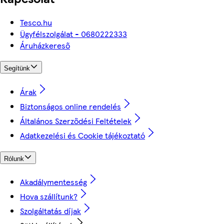
Tesco.hu
Ügyfélszolgálat - 0680222333
Áruházkereső
Segítünk
Árak
Biztonságos online rendelés
Általános Szerződési Feltételek
Adatkezelési és Cookie tájékoztató
Rólunk
Akadálymentesség
Hova szállítunk?
Szolgáltatás díjak