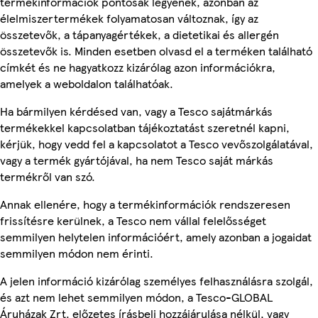
termékinformációk pontosak legyenek, azonban az
élelmiszertermékek folyamatosan változnak, így az
összetevők, a tápanyagértékek, a dietetikai és allergén
összetevők is. Minden esetben olvasd el a terméken található
címkét és ne hagyatkozz kizárólag azon információkra,
amelyek a weboldalon találhatóak.
Ha bármilyen kérdésed van, vagy a Tesco sajátmárkás
termékekkel kapcsolatban tájékoztatást szeretnél kapni,
kérjük, hogy vedd fel a kapcsolatot a Tesco vevőszolgálatával,
vagy a termék gyártójával, ha nem Tesco saját márkás
termékről van szó.
Annak ellenére, hogy a termékinformációk rendszeresen
frissítésre kerülnek, a Tesco nem vállal felelősséget
semmilyen helytelen információért, amely azonban a jogaidat
semmilyen módon nem érinti.
A jelen információ kizárólag személyes felhasználásra szolgál,
és azt nem lehet semmilyen módon, a Tesco-GLOBAL
Áruházak Zrt. előzetes írásbeli hozzájárulása nélkül, vagy