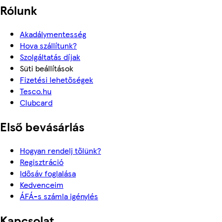
Rólunk
Akadálymentesség
Hova szállítunk?
Szolgáltatás díjak
Süti beállítások
Fizetési lehetőségek
Tesco.hu
Clubcard
Első bevásárlás
Hogyan rendelj tőlünk?
Regisztráció
Idősáv foglalása
Kedvenceim
ÁFÁ-s számla igénylés
Kapcsolat