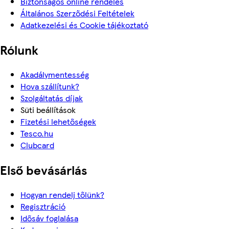
Biztonságos online rendelés
Általános Szerződési Feltételek
Adatkezelési és Cookie tájékoztató
Rólunk
Akadálymentesség
Hova szállítunk?
Szolgáltatás díjak
Süti beállítások
Fizetési lehetőségek
Tesco.hu
Clubcard
Első bevásárlás
Hogyan rendelj tőlünk?
Regisztráció
Idősáv foglalása