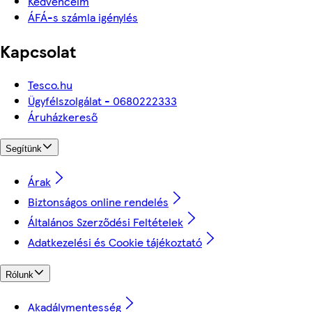
Kedvenceim
ÁFÁ-s számla igénylés
Kapcsolat
Tesco.hu
Ügyfélszolgálat - 0680222333
Áruházkereső
Segítünk
Árak
Biztonságos online rendelés
Általános Szerződési Feltételek
Adatkezelési és Cookie tájékoztató
Rólunk
Akadálymentesség