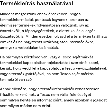
Termékleírás használatával
Mindent megteszünk annak érdekében, hogy a
termékinformációk pontosak legyenek, azonban az
élelmiszertermékek folyamatosan változnak, így az
összetevők, a tápanyagértékek, a dietetikai és allergén
összetevők is. Minden esetben olvasd el a terméken található
címkét és ne hagyatkozz kizárólag azon információkra,
amelyek a weboldalon találhatóak.
Ha bármilyen kérdésed van, vagy a Tesco sajátmárkás
termékekkel kapcsolatban tájékoztatást szeretnél kapni,
kérjük, hogy vedd fel a kapcsolatot a Tesco vevőszolgálatával,
vagy a termék gyártójával, ha nem Tesco saját márkás
termékről van szó.
Annak ellenére, hogy a termékinformációk rendszeresen
frissítésre kerülnek, a Tesco nem vállal felelősséget
semmilyen helytelen információért, amely azonban a jogaidat
semmilyen módon nem érinti.