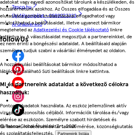
adatokat vagy egyedi azonosítókat tárolunk a készülékeden, és
Tesco.hu
hozzáférhetünk azokhoz. Az Összes elfogadása és az Összes
Ügyfélszolgálat - 0680222333
elutasítása gombok kiválasztásával elfogadhatod vagy
módosíthatod a beállításaidat, illetve ugyanezt bármikor
Áruházkereső
megteheted az
Adatkezelési és Cookie tájékoztató
linkre
kattintva is. A választásaidat megosztjuk a partnereinkkel, de
followUs
ez nem érinti a böngészési adataidat. A beállításaid alapján
személyre tudjuk szabni a vásárlási élményedet az oldalon.
A hozzájárulási beállításokat bármikor módosíthatod a
láblécben található Süti beállítások linkre kattintva.
Mi és partnereink adataidat a következő célokra
használjuk:
Pontos helyadatok használata. Az eszköz jellemzőinek aktív
vizsgálata azonosítás céljából. Információk tárolása és/vagy
elérése az eszközön. Személyre szabott hirdetések és
©
Tesco-Global Áruházak Zrt. 2026
tartalmak, hirdetések és tartalmak mérése, közönségkutatás
és szolgáltatásfejlesztés.
Partnereink listája