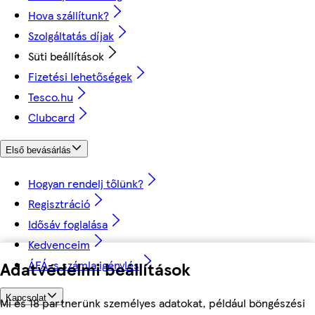
Hova szállítunk?
Szolgáltatás díjak
Süti beállítások
Fizetési lehetőségek
Tesco.hu
Clubcard
Első bevásárlás
Hogyan rendelj tőlünk?
Regisztráció
Idősáv foglalása
Kedvenceim
Adatvédelmi beállítások
ÁFÁ-s számla igénylés
Kapcsolat
Mi és 18 partnerünk személyes adatokat, például böngészési