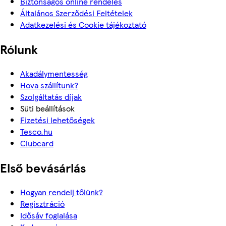
Biztonságos online rendelés
Általános Szerződési Feltételek
Adatkezelési és Cookie tájékoztató
Rólunk
Akadálymentesség
Hova szállítunk?
Szolgáltatás díjak
Süti beállítások
Fizetési lehetőségek
Tesco.hu
Clubcard
Első bevásárlás
Hogyan rendelj tőlünk?
Regisztráció
Idősáv foglalása