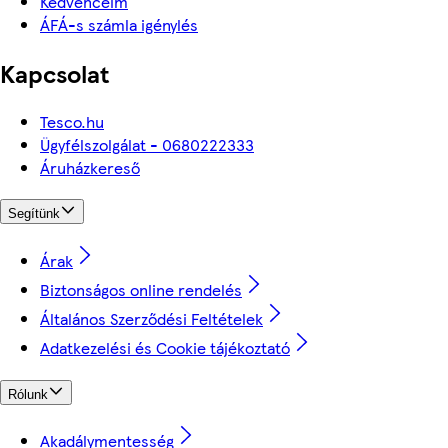
Kedvenceim
ÁFÁ-s számla igénylés
Kapcsolat
Tesco.hu
Ügyfélszolgálat - 0680222333
Áruházkereső
Segítünk
Árak
Biztonságos online rendelés
Általános Szerződési Feltételek
Adatkezelési és Cookie tájékoztató
Rólunk
Akadálymentesség