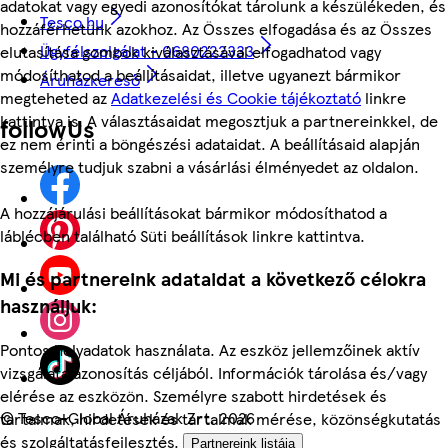
adatokat vagy egyedi azonosítókat tárolunk a készülékeden, és
Tesco.hu
hozzáférhetünk azokhoz. Az Összes elfogadása és az Összes
Ügyfélszolgálat - 0680222333
elutasítása gombok kiválasztásával elfogadhatod vagy
módosíthatod a beállításaidat, illetve ugyanezt bármikor
Áruházkereső
megteheted az
Adatkezelési és Cookie tájékoztató
linkre
kattintva is. A választásaidat megosztjuk a partnereinkkel, de
followUs
ez nem érinti a böngészési adataidat. A beállításaid alapján
személyre tudjuk szabni a vásárlási élményedet az oldalon.
A hozzájárulási beállításokat bármikor módosíthatod a
láblécben található Süti beállítások linkre kattintva.
Mi és partnereink adataidat a következő célokra
használjuk:
Pontos helyadatok használata. Az eszköz jellemzőinek aktív
vizsgálata azonosítás céljából. Információk tárolása és/vagy
elérése az eszközön. Személyre szabott hirdetések és
©
Tesco-Global Áruházak Zrt. 2026
tartalmak, hirdetések és tartalmak mérése, közönségkutatás
és szolgáltatásfejlesztés.
Partnereink listája