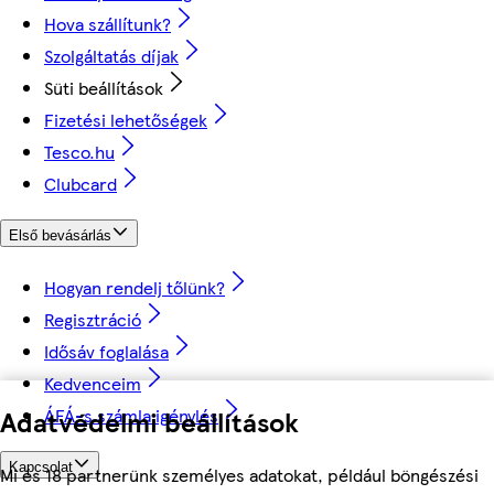
Hova szállítunk?
Szolgáltatás díjak
Süti beállítások
Fizetési lehetőségek
Tesco.hu
Clubcard
Első bevásárlás
Hogyan rendelj tőlünk?
Regisztráció
Idősáv foglalása
Kedvenceim
Adatvédelmi beállítások
ÁFÁ-s számla igénylés
Kapcsolat
Mi és 18 partnerünk személyes adatokat, például böngészési