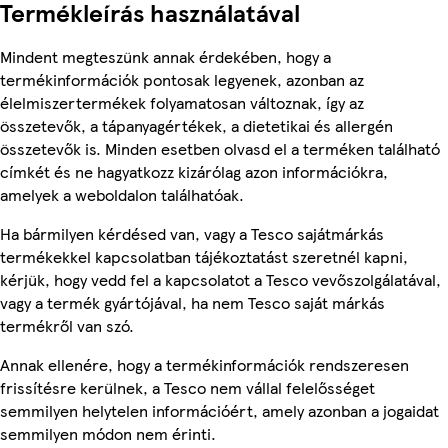
Termékleírás használatával
Mindent megteszünk annak érdekében, hogy a
termékinformációk pontosak legyenek, azonban az
élelmiszertermékek folyamatosan változnak, így az
összetevők, a tápanyagértékek, a dietetikai és allergén
összetevők is. Minden esetben olvasd el a terméken található
címkét és ne hagyatkozz kizárólag azon információkra,
amelyek a weboldalon találhatóak.
Ha bármilyen kérdésed van, vagy a Tesco sajátmárkás
termékekkel kapcsolatban tájékoztatást szeretnél kapni,
kérjük, hogy vedd fel a kapcsolatot a Tesco vevőszolgálatával,
vagy a termék gyártójával, ha nem Tesco saját márkás
termékről van szó.
Annak ellenére, hogy a termékinformációk rendszeresen
frissítésre kerülnek, a Tesco nem vállal felelősséget
semmilyen helytelen információért, amely azonban a jogaidat
semmilyen módon nem érinti.