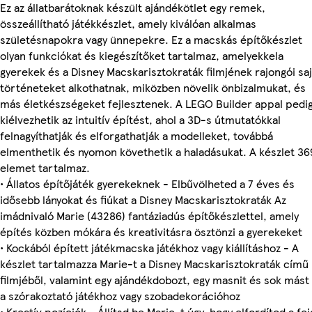
Ez az állatbarátoknak készült ajándékötlet egy remek,
összeállítható játékkészlet, amely kiválóan alkalmas
születésnapokra vagy ünnepekre. Ez a macskás építőkészlet
olyan funkciókat és kiegészítőket tartalmaz, amelyekkela
gyerekek és a Disney Macskarisztokraták filmjének rajongói saj
történeteket alkothatnak, miközben növelik önbizalmukat, és
más életkészségeket fejlesztenek. A LEGO Builder appal pedi
kiélvezhetik az intuitív építést, ahol a 3D-s útmutatókkal
felnagyíthatják és elforgathatják a modelleket, továbbá
elmenthetik és nyomon követhetik a haladásukat. A készlet 36
elemet tartalmaz.
• Állatos építőjáték gyerekeknek - Elbűvölheted a 7 éves és
idősebb lányokat és fiúkat a Disney Macskarisztokraták Az
imádnivaló Marie (43286) fantáziadús építőkészlettel, amely
építés közben mókára és kreativitásra ösztönzi a gyerekeket
• Kockából épített játékmacska játékhoz vagy kiállításhoz - A
készlet tartalmazza Marie-t a Disney Macskarisztokraták című
filmjéből, valamint egy ajándékdobozt, egy masnit és sok mást 
a szórakoztató játékhoz vagy szobadekorációhoz
• Kreatív pozíciók - Állítsd be Marie-t úgy, hogy elfordítod a fej