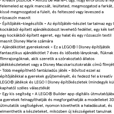
felemeled az egyik mancsát, leülteted, megmozgatod a farkát,
kissé megmozgatod a füleit, és felteszed vagy leveszed a
rózsaszín masnit
• Építőjáték-kiegészítők - Az építőjáték-készlet tartalmaz egy l
kockákból épített ajándékdobozt levehető fedéllel, egy kék kef
egy kockákból épített egeret, egy halat és egy rózsaszín textil
masnit Disney Marie számára
• Ajándékötlet gyerekeknek - Ez a LEGO® ǀ Disney építőjáték
fantasztikus ajándékötlet 7 éves és idősebb lányoknak, fiúknak
filmrajongóknak, akik szeretik a szórakoztató állatos
játékkészleteket vagy a Disney Macskarisztokraták című filmjé
• Több megépíthető fantáziadús játék - Bővítsd ezzel az
építőjátékkal a gyerekek gyűjteményét, és fedezd fel a kreatív
LEGO® játékok és LEGO ǀ Disney építőkészletek (mindegyik kü
kapható) széles választékát
• Egy kis segítség - A LEGO® Builder app digitális útmutatójáb
a gyerekek felnagyíthatják és megforgathatják a modelleket 3
útmutatók segítségével, nyomon követhetik a haladásukat, és
elmenthetik a készleteket, miközben új készségeket tanulnak