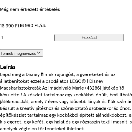
Még nem érkezett értékelés
16 990 Ft/db
16 990 Ft
Hozzáad
Termék megnevezés
Leírás
Lepd meg a Disney filmek rajongóit, a gyerekeket és az
állatbarátokat ezzel a csodálatos LEGO® ǀ Disney
Macskarisztokraták Az imádnivaló Marie (43286) játéképítő
készlettel! A készlet tartalmaz egy kockákból épült, beállítható
játékmacskát, amely 7 éves vagy idősebb lányok és fiúk számá
készült a kreatív játékhoz és szórakoztató szobadekorációhoz.
építőkészlet tartalmaz egy kockákból épített ajándékdobozt, e
kis egeret, egy kefét, egy halat és egy rózsaszín textil masnit is
amelyek végtelen történeteket ihletnek.