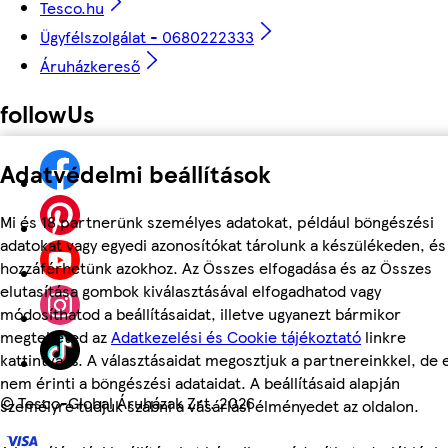
Tesco.hu
Ügyfélszolgálat - 0680222333
Áruházkereső
followUs
Adatvédelmi beállítások
Mi és 18 partnerünk személyes adatokat, például böngészési
adatokat vagy egyedi azonosítókat tárolunk a készülékeden, és
hozzáférhetünk azokhoz. Az Összes elfogadása és az Összes
elutasítása gombok kiválasztásával elfogadhatod vagy
módosíthatod a beállításaidat, illetve ugyanezt bármikor
megteheted az
Adatkezelési és Cookie tájékoztató
linkre
kattintva is. A választásaidat megosztjuk a partnereinkkel, de 
nem érinti a böngészési adataidat. A beállításaid alapján
©
Tesco-Global Áruházak Zrt. 2026
személyre tudjuk szabni a vásárlási élményedet az oldalon.