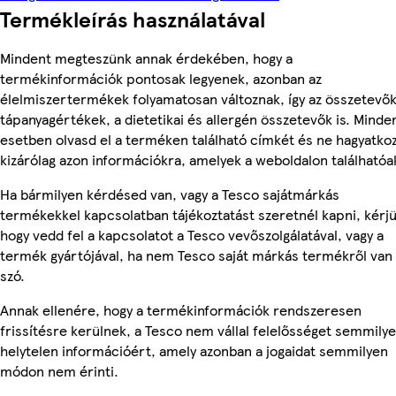
Termékleírás használatával
Mindent megteszünk annak érdekében, hogy a
termékinformációk pontosak legyenek, azonban az
élelmiszertermékek folyamatosan változnak, így az összetevők
tápanyagértékek, a dietetikai és allergén összetevők is. Minde
esetben olvasd el a terméken található címkét és ne hagyatko
kizárólag azon információkra, amelyek a weboldalon találhatóa
Ha bármilyen kérdésed van, vagy a Tesco sajátmárkás
termékekkel kapcsolatban tájékoztatást szeretnél kapni, kérjü
hogy vedd fel a kapcsolatot a Tesco vevőszolgálatával, vagy a
termék gyártójával, ha nem Tesco saját márkás termékről van
szó.
Annak ellenére, hogy a termékinformációk rendszeresen
frissítésre kerülnek, a Tesco nem vállal felelősséget semmily
helytelen információért, amely azonban a jogaidat semmilyen
módon nem érinti.