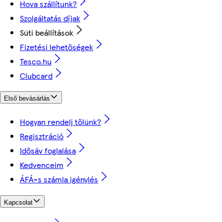
Hova szállítunk?
Szolgáltatás díjak
Süti beállítások
Fizetési lehetőségek
Tesco.hu
Clubcard
Első bevásárlás
Hogyan rendelj tőlünk?
Regisztráció
Idősáv foglalása
Kedvenceim
ÁFÁ-s számla igénylés
Kapcsolat