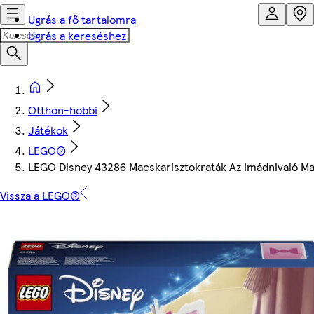
Ugrás a fő tartalomra
Ugrás a kereséshez
Otthon-hobbi
Játékok
LEGO®
LEGO Disney 43286 Macskarisztokraták Az imádnivaló Ma
Vissza a LEGO®