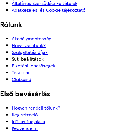
Általános Szerződési Feltételek
Adatkezelési és Cookie tájékoztató
Rólunk
Akadálymentesség
Hova szállítunk?
Szolgáltatás díjak
Süti beállítások
Fizetési lehetőségek
Tesco.hu
Clubcard
Első bevásárlás
Hogyan rendelj tőlünk?
Regisztráció
Idősáv foglalása
Kedvenceim