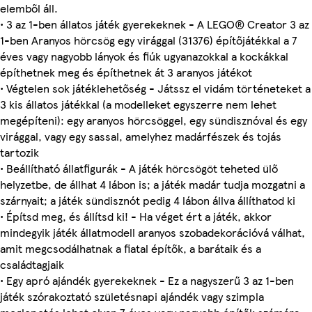
elemből áll.
• 3 az 1-ben állatos játék gyerekeknek - A LEGO® Creator 3 az
1-ben Aranyos hörcsög egy virággal (31376) építőjátékkal a 7
éves vagy nagyobb lányok és fiúk ugyanazokkal a kockákkal
építhetnek meg és építhetnek át 3 aranyos játékot
• Végtelen sok játéklehetőség - Játssz el vidám történeteket a
3 kis állatos játékkal (a modelleket egyszerre nem lehet
megépíteni): egy aranyos hörcsöggel, egy sündisznóval és egy
virággal, vagy egy sassal, amelyhez madárfészek és tojás
tartozik
• Beállítható állatfigurák - A játék hörcsögöt teheted ülő
helyzetbe, de állhat 4 lábon is; a játék madár tudja mozgatni a
szárnyait; a játék sündisznót pedig 4 lábon állva állíthatod ki
• Építsd meg, és állítsd ki! - Ha véget ért a játék, akkor
mindegyik játék állatmodell aranyos szobadekorációvá válhat,
amit megcsodálhatnak a fiatal építők, a barátaik és a
családtagjaik
• Egy apró ajándék gyerekeknek - Ez a nagyszerű 3 az 1-ben
játék szórakoztató születésnapi ajándék vagy szimpla