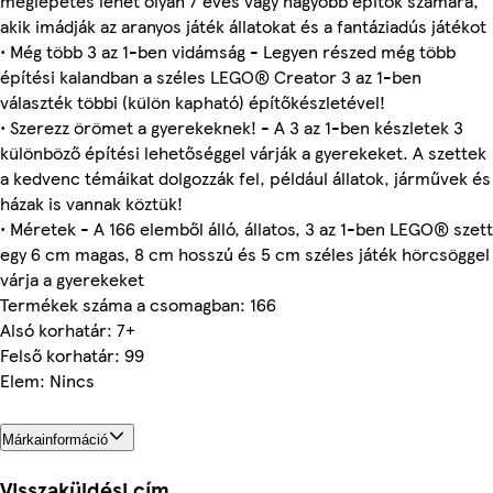
meglepetés lehet olyan 7 éves vagy nagyobb építők számára,
akik imádják az aranyos játék állatokat és a fantáziadús játékot
• Még több 3 az 1-ben vidámság - Legyen részed még több
építési kalandban a széles LEGO® Creator 3 az 1-ben
választék többi (külön kapható) építőkészletével!
• Szerezz örömet a gyerekeknek! - A 3 az 1-ben készletek 3
különböző építési lehetőséggel várják a gyerekeket. A szettek
a kedvenc témáikat dolgozzák fel, például állatok, járművek és
házak is vannak köztük!
• Méretek - A 166 elemből álló, állatos, 3 az 1-ben LEGO® szett
egy 6 cm magas, 8 cm hosszú és 5 cm széles játék hörcsöggel
várja a gyerekeket
Termékek száma a csomagban: 166
Alsó korhatár: 7+
Felső korhatár: 99
Elem: Nincs
Márkainformáció
Visszaküldési cím