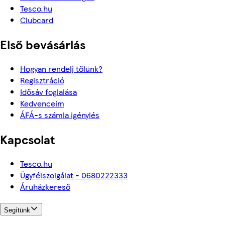
Tesco.hu
Clubcard
Első bevásárlás
Hogyan rendelj tőlünk?
Regisztráció
Idősáv foglalása
Kedvenceim
ÁFÁ-s számla igénylés
Kapcsolat
Tesco.hu
Ügyfélszolgálat - 0680222333
Áruházkereső
Segítünk