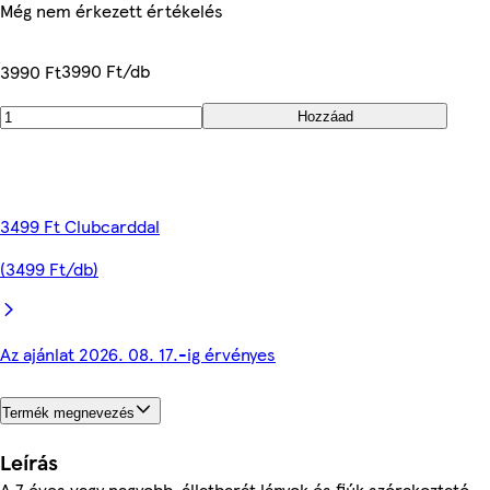
Még nem érkezett értékelés
3990 Ft/db
3990 Ft
Hozzáad
3499 Ft Clubcarddal
(3499 Ft/db)
Az ajánlat 2026. 08. 17.-ig érvényes
Termék megnevezés
Leírás
A 7 éves vagy nagyobb, állatbarát lányok és fiúk szórakoztató