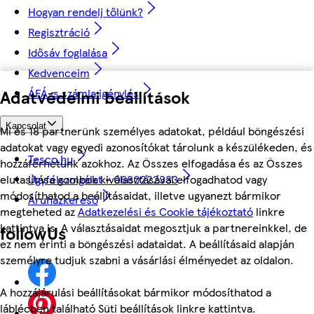
Hogyan rendelj tőlünk?
Regisztráció
Idősáv foglalása
Kedvenceim
Adatvédelmi beállítások
ÁFÁ-s számla igénylés
Kapcsolat
Mi és 18 partnerünk személyes adatokat, például böngészési
adatokat vagy egyedi azonosítókat tárolunk a készülékeden, és
Tesco.hu
hozzáférhetünk azokhoz. Az Összes elfogadása és az Összes
Ügyfélszolgálat - 0680222333
elutasítása gombok kiválasztásával elfogadhatod vagy
módosíthatod a beállításaidat, illetve ugyanezt bármikor
Áruházkereső
megteheted az
Adatkezelési és Cookie tájékoztató
linkre
kattintva is. A választásaidat megosztjuk a partnereinkkel, de
followUs
ez nem érinti a böngészési adataidat. A beállításaid alapján
személyre tudjuk szabni a vásárlási élményedet az oldalon.
A hozzájárulási beállításokat bármikor módosíthatod a
láblécben található Süti beállítások linkre kattintva.