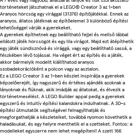
történeteket játszhatnak el a LEGO® Creator 3 az 1-ben
Aranyos hörcsög egy virággal (31376) építőjátékkal. Ennek az
aranyos, állatos játéknak az építőelemei 3 különböző építési
lehetőséggel várják a gyerekeket.
A gyerekek építhetnek egy beállítható fejjel és mellső lábbal
ellátott játék hörcsögöt és egy lila virágot. Majd ezt átépíthetik
egy játék sündisznóvá és virággá, vagy egy beállítható sassá, a
fészkében lévő tojással. Ha véget ért az építés és a játék,
akkor bármelyik modellt kiállíthatod aranyos
szobadekorációként a polcon vagy az asztalon.
Ez a LEGO Creator 3 az 1-ben készlet inspirálja a gyerekek
képzelőerejét, így nagyszerű és értékes ajándék azoknak a
lányoknak és fiúknak, akik imádják az állatokat, és élvezik a
történetmesélést. A LEGO Builder appal pedig a gyerekek
egyszerű és intuitív építési kalandokra indulhatnak. A 3D-s
építési útmutatók segítségével felnagyíthatják és
megforgathatják a készleteiket, továbbá nyomon követhetik a
haladásukat, és egy helyre menthetik el a szetteket. Fontos: a
modelleket egyszerre nem lehet megépíteni! A szett 166