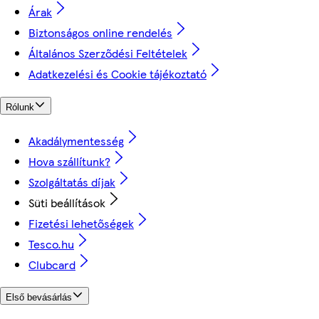
Árak
Biztonságos online rendelés
Általános Szerződési Feltételek
Adatkezelési és Cookie tájékoztató
Rólunk
Akadálymentesség
Hova szállítunk?
Szolgáltatás díjak
Süti beállítások
Fizetési lehetőségek
Tesco.hu
Clubcard
Első bevásárlás