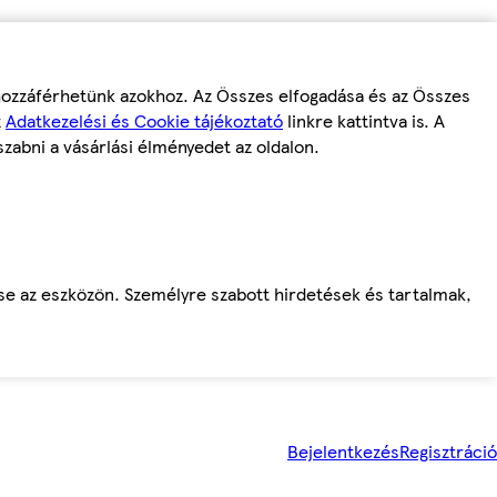
 hozzáférhetünk azokhoz. Az Összes elfogadása és az Összes
z
Adatkezelési és Cookie tájékoztató
linkre kattintva is. A
szabni a vásárlási élményedet az oldalon.
ése az eszközön. Személyre szabott hirdetések és tartalmak,
Bejelentkezés
Regisztráció