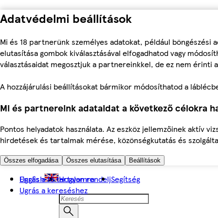
Adatvédelmi beállítások
Mi és 18 partnerünk személyes adatokat, például böngészési a
elutasítása gombok kiválasztásával elfogadhatod vagy módosíth
választásaidat megosztjuk a partnereinkkel, de ez nem érinti a
A hozzájárulási beállításokat bármikor módosíthatod a láblécben 
Mi és partnereink adataidat a következő célokra ha
Pontos helyadatok használata. Az eszköz jellemzőinek aktív viz
hirdetések és tartalmak mérése, közönségkutatás és szolgálta
Összes elfogadása
Összes elutasítása
Beállítások
Ugrás a fő tartalomra
English
Hogyan rendelj
Segítség
Ugrás a kereséshez