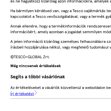
és ne hagyatkozz kizárólag azon információkra, amelyek 
Ha bármilyen kérdésed van, vagy a Tesco sajátmárkás ter
kapcsolatot a Tesco vevőszolgálatával, vagy a termék gy
Annak ellenére, hogy a termékinformációk rendszeresen 
információért, amely azonban a jogaidat semmilyen mód
A jelen információ kizárólag személyes felhasználásra 
írásbeli hozzájárulása nélkül, vagy megfelelő tudomásul v
©TESCO-GLOBAL Zrt.
Még nincsenek értékelések
Segíts a többi vásárlónak
Az értékeléseket a vásárlók közvetlenül a weboldalon ker
Írj értékelést