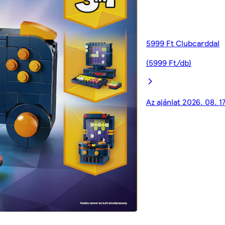
5999 Ft Clubcarddal
(5999 Ft/db)
Az ajánlat 2026. 08. 1
00:00