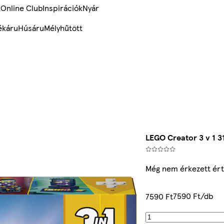
k
Online Club
Inspirációk
Nyár
ékáru
Húsáru
Mélyhűtött
LEGO Creator 3 v 1 3
Még nem érkezett ért
7590 Ft/db
7590 Ft