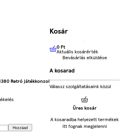
Kosár
0 Ft
Aktuális kosárérték
0 Ft
Aktuális kosárérték
Bevásárlás elküldése
A kosarad
1380 Retró játékkonzol
Válassz szolgáltatásaink közül
ékelés
Üres kosár
A kosaradba helyezett termékek
itt fognak megjelenni
Hozzáad