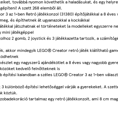
teiket, továbbá nyomon követhetik a haladásukat, és egy helyre
építeni! A szett 268 elemből áll.
 3 az 1-ben Retró játékkonzol (31380) építőjátékkal a 8 éves 
 meg, és építhetnek át ugyanazokkal a kockákkal
játékkal játszhatnak el történeteket (a modelleket egyszerre n
y mini játékgéppel
lhoz 2 gomb, 2 joystick és 3 játékkazetta tartozik, a számítógé
áték, akkor mindegyik LEGO® Creator retró játék kiállítható g
rködhetnek
észlet egy nagyszerű ajándékötlet a 8 éves vagy nagyobb gyer
zközöket kedvelő felnőtteknek is
b építési kalandban a széles LEGO® Creator 3 az 1-ben választ
k 3 különböző építési lehetőséggel várják a gyerekeket. A szet
ak köztük.
szobadekoráció tartalmaz egy retró játékkonzolt, ami 8 cm mag