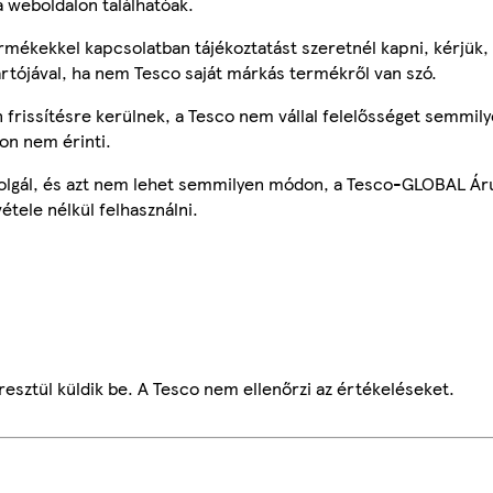
a weboldalon találhatóak.
mékekkel kapcsolatban tájékoztatást szeretnél kapni, kérjük, 
ártójával, ha nem Tesco saját márkás termékről van szó.
frissítésre kerülnek, a Tesco nem vállal felelősséget semmily
on nem érinti.
szolgál, és azt nem lehet semmilyen módon, a Tesco-GLOBAL Ár
étele nélkül felhasználni.
esztül küldik be. A Tesco nem ellenőrzi az értékeléseket.