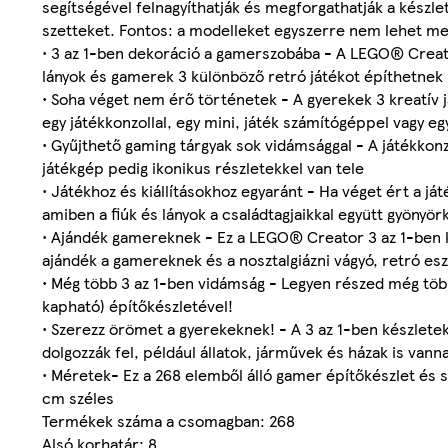
segítségével felnagyíthatják és megforgathatják a készle
szetteket. Fontos: a modelleket egyszerre nem lehet meg
• 3 az 1-ben dekoráció a gamerszobába - A LEGO® Creator
lányok és gamerek 3 különböző retró játékot építhetnek
• Soha véget nem érő történetek - A gyerekek 3 kreatív 
egy játékkonzollal, egy mini, játék számítógéppel vagy eg
• Gyűjthető gaming tárgyak sok vidámsággal - A játékkonzo
játékgép pedig ikonikus részletekkel van tele
• Játékhoz és kiállításokhoz egyaránt - Ha véget ért a j
amiben a fiúk és lányok a családtagjaikkal együtt gyönyö
• Ajándék gamereknek - Ez a LEGO® Creator 3 az 1-ben k
ajándék a gamereknek és a nosztalgiázni vágyó, retró es
• Még több 3 az 1-ben vidámság - Legyen részed még töb
kapható) építőkészletével!
• Szerezz örömet a gyerekeknek! - A 3 az 1-ben készlete
dolgozzák fel, például állatok, járművek és házak is vann
• Méretek- Ez a 268 elemből álló gamer építőkészlet és 
cm széles
Termékek száma a csomagban: 268
Alsó korhatár: 8