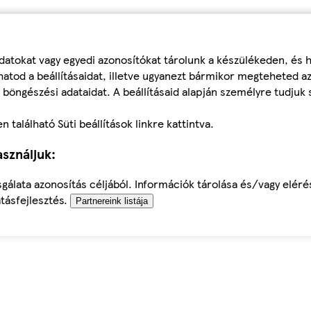
datokat vagy egyedi azonosítókat tárolunk a készülékeden, és
atod a beállításaidat, illetve ugyanezt bármikor megteheted a
 böngészési adataidat. A beállításaid alapján személyre tudjuk 
található Süti beállítások linkre kattintva.
sználjuk:
sgálata azonosítás céljából. Információk tárolása és/vagy elér
tásfejlesztés.
Partnereink listája