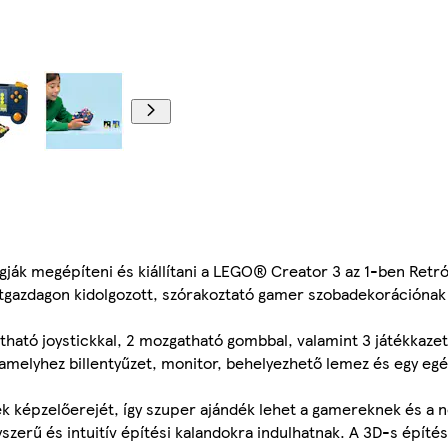
00:00
ák megépíteni és kiállítani a LEGO® Creator 3 az 1-ben Retró
zletgazdagon kidolgozott, szórakoztató gamer szobadekorációnak
atható joystickkal, 2 mozgatható gombbal, valamint 3 játékkazet
 amelyhez billentyűzet, monitor, behelyezhető lemez és egy egér
ek képzelőerejét, így szuper ajándék lehet a gamereknek és a n
szerű és intuitív építési kalandokra indulhatnak. A 3D-s építé