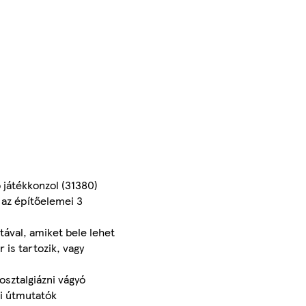
 játékkonzol (31380)
 az építőelemei 3
tával, amiket bele lehet
 is tartozik, vagy
osztalgiázni vágyó
si útmutatók