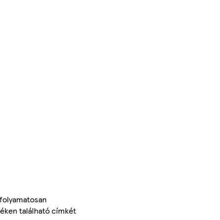
 folyamatosan
méken található címkét