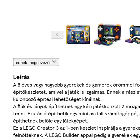
thumbnail-
video-label
Termék megnevezés
Leírás
A 8 éves vagy nagyobb gyerekek és gamerek örömmel fogj
építőkészletet, amivel a játék is izgalmas. Ennek a rés
különböző építési lehetőséget kínálnak.
A fiúk és lányok építhetnek egy kézi játékkonzolt 2 mozg
tenni. Ezután átépíthetik egy mini asztali számítógéppé,
építhetnek belőle egy játékgépet.
Ez a LEGO Creator 3 az 1-ben készlet inspirálja a gyerek
felnőtteknek. A LEGO Builder appal pedig a gyerekek egy