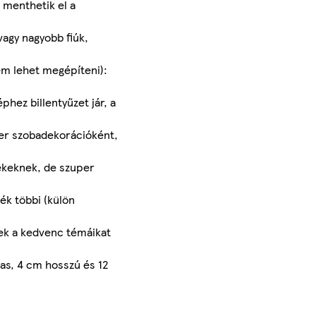
 menthetik el a
vagy nagyobb fiúk,
em lehet megépíteni):
phez billentyűzet jár, a
amer szobadekorációként,
ekeknek, de szuper
ék többi (külön
tek a kedvenc témáikat
as, 4 cm hosszú és 12