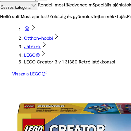
Rendelj most!
Kedvenceim
Speciális ajánlato
Összes kategória
Helló suli!
Most ajánlott!
Zöldség és gyümölcs
Tejtermék-tojás
P
Otthon-hobbi
Játékok
LEGO®
LEGO Creator 3 v 1 31380 Retró játékkonzol
Vissza a LEGO®