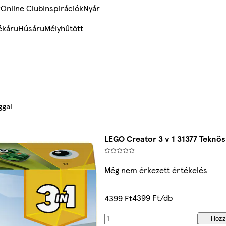
k
Online Club
Inspirációk
Nyár
ékáru
Húsáru
Mélyhűtött
ggal
LEGO Creator 3 v 1 31377 Teknős 
Még nem érkezett értékelés
4399 Ft/db
4399 Ft
Hozz