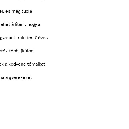
vel, és meg tudja
ehet állítani, hogy a
egyaránt: minden 7 éves
ték többi (külön
tek a kedvenc témáikat
rja a gyerekeket