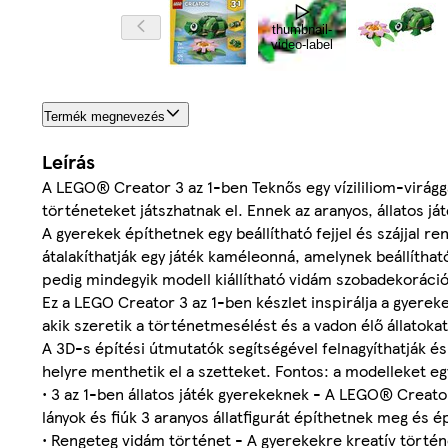
thumbnail-
video-label
Termék megnevezés
Leírás
A LEGO® Creator 3 az 1-ben Teknős egy vízililiom-virágga
történeteket játszhatnak el. Ennek az aranyos, állatos já
A gyerekek építhetnek egy beállítható fejjel és szájjal re
átalakíthatják egy játék kaméleonná, amelynek beállítható
pedig mindegyik modell kiállítható vidám szobadekoráci
Ez a LEGO Creator 3 az 1-ben készlet inspirálja a gyerek
akik szeretik a történetmesélést és a vadon élő állatoka
A 3D-s építési útmutatók segítségével felnagyíthatják é
helyre menthetik el a szetteket. Fontos: a modelleket eg
• 3 az 1-ben állatos játék gyerekeknek - A LEGO® Creator 
lányok és fiúk 3 aranyos állatfigurát építhetnek meg és 
• Rengeteg vidám történet - A gyerekekre kreatív történ