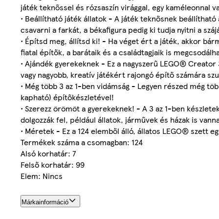
játék teknőssel és rózsaszín virággal, egy kaméleonnal v
• Beállítható játék állatok - A játék teknősnek beállíthat
csavarni a farkát, a békafigura pedig ki tudja nyitni a száj
• Építsd meg, állítsd ki! - Ha véget ért a játék, akkor bá
fiatal építők, a barátaik és a családtagjaik is megcsodálh
• Ajándék gyerekeknek - Ez a nagyszerű LEGO® Creator 3
vagy nagyobb, kreatív játékért rajongó építő számára sz
• Még több 3 az 1-ben vidámság - Legyen részed még töb
kapható) építőkészletével!
• Szerezz örömöt a gyerekeknek! - A 3 az 1-ben készlete
dolgozzák fel, például állatok, járművek és házak is vann
• Méretek - Ez a 124 elemből álló, állatos LEGO® szett 
Termékek száma a csomagban: 124
Alsó korhatár: 7
Felső korhatár: 99
Elem: Nincs
Márkainformáció