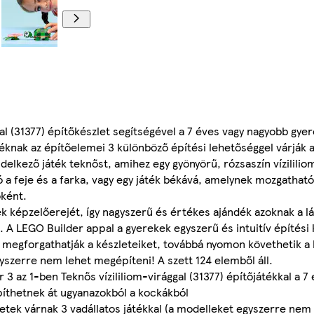
l (31377) építőkészlet segítségével a 7 éves vagy nagyobb gyer
téknak az építőelemei 3 különböző építési lehetőséggel várják a 
ndelkező játék teknőst, amihez egy gyönyörű, rózsaszín vízililiom
 a feje és a farka, vagy egy játék békává, amelynek mozgatható 
óként.
ek képzelőerejét, így nagyszerű és értékes ajándék azoknak a l
t. A LEGO Builder appal a gyerekek egyszerű és intuitív építési
s megforgathatják a készleteiket, továbbá nyomon követhetik a 
yszerre nem lehet megépíteni! A szett 124 elemből áll.
3 az 1-ben Teknős vízililiom-virággal (31377) építőjátékkal a 7
építhetnek át ugyanazokból a kockákból
etek várnak 3 vadállatos játékkal (a modelleket egyszerre nem