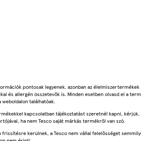
ormációk pontosak legyenek, azonban az élelmiszertermékek
tikai és allergén összetevők is. Minden esetben olvasd el a ter
a weboldalon találhatóak.
mékekkel kapcsolatban tájékoztatást szeretnél kapni, kérjük, 
ártójával, ha nem Tesco saját márkás termékről van szó.
frissítésre kerülnek, a Tesco nem vállal felelősséget semmily
on nem érinti.