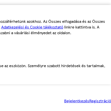
 hozzáférhetünk azokhoz. Az Összes elfogadása és az Összes
z
Adatkezelési és Cookie tájékoztató
linkre kattintva is. A
szabni a vásárlási élményedet az oldalon.
ése az eszközön. Személyre szabott hirdetések és tartalmak,
Bejelentkezés
Regisztráció