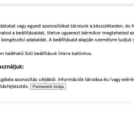
datokat vagy egyedi azonosítókat tárolunk a készülékeden, és
atod a beállításaidat, illetve ugyanezt bármikor megteheted a
 böngészési adataidat. A beállításaid alapján személyre tudjuk 
található Süti beállítások linkre kattintva.
sználjuk:
sgálata azonosítás céljából. Információk tárolása és/vagy elér
tásfejlesztés.
Partnereink listája