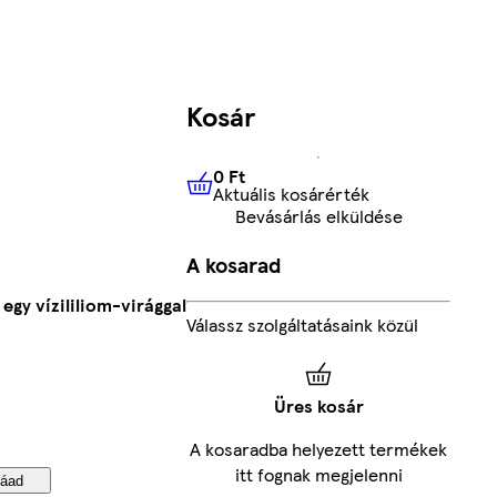
Kosár
0 Ft
Aktuális kosárérték
0 Ft
Aktuális kosárérték
Bevásárlás elküldése
A kosarad
egy vízililiom-virággal
Válassz szolgáltatásaink közül
Üres kosár
A kosaradba helyezett termékek
itt fognak megjelenni
áad