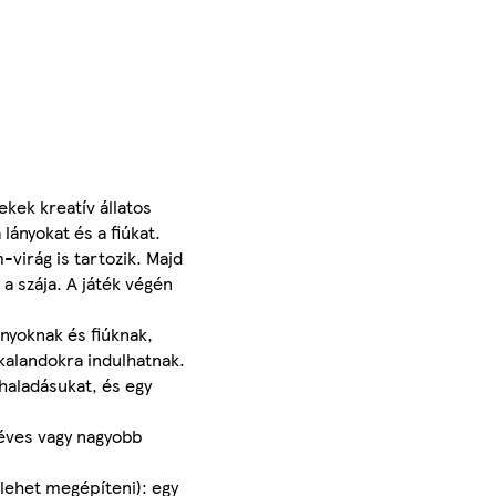
ekek kreatív állatos
lányokat és a fiúkat.
-virág is tartozik. Majd
a szája. A játék végén
ányoknak és fiúknak,
 kalandokra indulhatnak.
haladásukat, és egy
 éves vagy nagyobb
 lehet megépíteni): egy