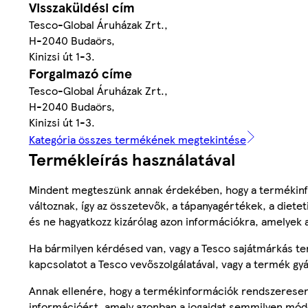
Visszaküldési cím
Tesco-Global Áruházak Zrt.,
H-2040 Budaörs,
Kinizsi út 1-3.
Forgalmazó címe
Tesco-Global Áruházak Zrt.,
H-2040 Budaörs,
Kinizsi út 1-3.
Kategória összes termékének megtekintése
Termékleírás használatával
Mindent megteszünk annak érdekében, hogy a termékinf
változnak, így az összetevők, a tápanyagértékek, a diete
és ne hagyatkozz kizárólag azon információkra, amelyek 
Ha bármilyen kérdésed van, vagy a Tesco sajátmárkás ter
kapcsolatot a Tesco vevőszolgálatával, vagy a termék gy
Annak ellenére, hogy a termékinformációk rendszeresen 
információért, amely azonban a jogaidat semmilyen mód