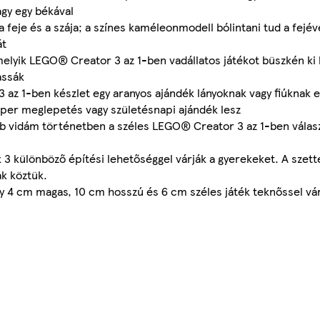
agy egy békával
ó a feje és a szája; a színes kaméleonmodell bólintani tud a fejé
át
rmelyik LEGO® Creator 3 az 1-ben vadállatos játékot büszkén ki l
assák
 az 1-ben készlet egy aranyos ajándék lányoknak vagy fiúknak 
uper meglepetés vagy születésnapi ajándék lesz
b vidám történetben a széles LEGO® Creator 3 az 1-ben válasz
k 3 különböző építési lehetőséggel várják a gyerekeket. A szet
ak köztük.
egy 4 cm magas, 10 cm hosszú és 6 cm széles játék teknőssel vá