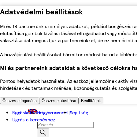
Adatvédelmi beállítások
Mi és 18 partnerünk személyes adatokat, például böngészési a
elutasítása gombok kiválasztásával elfogadhatod vagy módosíth
választásaidat megosztjuk a partnereinkkel, de ez nem érinti a
A hozzájárulási beállításokat bármikor módosíthatod a láblécben 
Mi és partnereink adataidat a következő célokra ha
Pontos helyadatok használata. Az eszköz jellemzőinek aktív viz
hirdetések és tartalmak mérése, közönségkutatás és szolgálta
Összes elfogadása
Összes elutasítása
Beállítások
Ugrás a fő tartalomra
English
Hogyan rendelj
Segítség
Ugrás a kereséshez