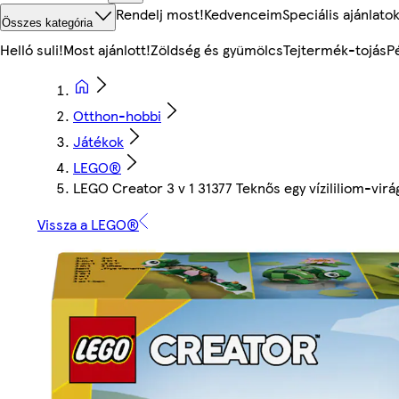
Rendelj most!
Kedvenceim
Speciális ajánlato
Összes kategória
Helló suli!
Most ajánlott!
Zöldség és gyümölcs
Tejtermék-tojás
P
Otthon-hobbi
Játékok
LEGO®
LEGO Creator 3 v 1 31377 Teknős egy vízililiom-virá
Vissza a LEGO®