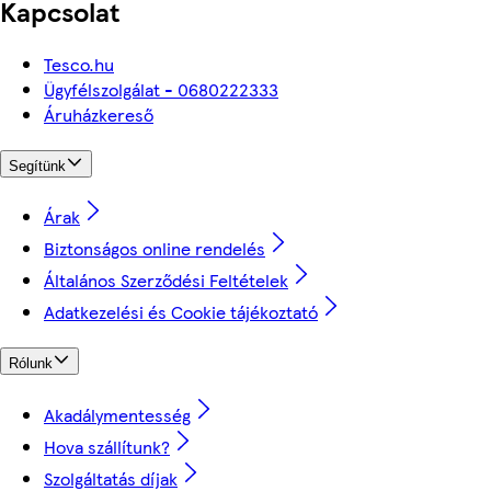
Kapcsolat
Tesco.hu
Ügyfélszolgálat - 0680222333
Áruházkereső
Segítünk
Árak
Biztonságos online rendelés
Általános Szerződési Feltételek
Adatkezelési és Cookie tájékoztató
Rólunk
Akadálymentesség
Hova szállítunk?
Szolgáltatás díjak