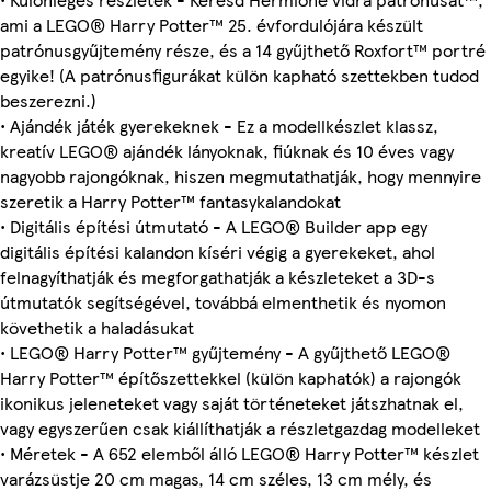
ami a LEGO® Harry Potter™ 25. évfordulójára készült
patrónusgyűjtemény része, és a 14 gyűjthető Roxfort™ portré
egyike! (A patrónusfigurákat külön kapható szettekben tudod
beszerezni.)
• Ajándék játék gyerekeknek - Ez a modellkészlet klassz,
kreatív LEGO® ajándék lányoknak, fiúknak és 10 éves vagy
nagyobb rajongóknak, hiszen megmutathatják, hogy mennyire
szeretik a Harry Potter™ fantasykalandokat
• Digitális építési útmutató - A LEGO® Builder app egy
digitális építési kalandon kíséri végig a gyerekeket, ahol
felnagyíthatják és megforgathatják a készleteket a 3D-s
útmutatók segítségével, továbbá elmenthetik és nyomon
követhetik a haladásukat
• LEGO® Harry Potter™ gyűjtemény - A gyűjthető LEGO®
Harry Potter™ építőszettekkel (külön kaphatók) a rajongók
ikonikus jeleneteket vagy saját történeteket játszhatnak el,
vagy egyszerűen csak kiállíthatják a részletgazdag modelleket
• Méretek - A 652 elemből álló LEGO® Harry Potter™ készlet
varázsüstje 20 cm magas, 14 cm széles, 13 cm mély, és