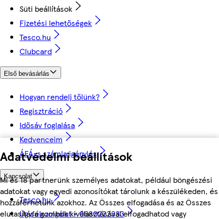
Süti beállítások
Fizetési lehetőségek
Tesco.hu
Clubcard
Első bevásárlás
Hogyan rendelj tőlünk?
Regisztráció
Idősáv foglalása
Kedvenceim
Adatvédelmi beállítások
ÁFÁ-s számla igénylés
Kapcsolat
Mi és 18 partnerünk személyes adatokat, például böngészési
adatokat vagy egyedi azonosítókat tárolunk a készülékeden, és
Tesco.hu
hozzáférhetünk azokhoz. Az Összes elfogadása és az Összes
Ügyfélszolgálat - 0680222333
elutasítása gombok kiválasztásával elfogadhatod vagy