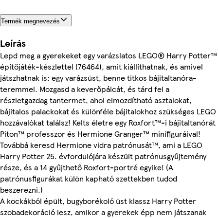
Termék megnevezés
Leírás
Lepd meg a gyerekeket egy varázslatos LEGO® Harry Potter™
építőjáték-készlettel (76464), amit kiállíthatnak, és amivel
játszhatnak is: egy varázsüst, benne titkos bájitaltanóra-
teremmel. Mozgasd a keverőpálcát, és tárd fel a
részletgazdag tantermet, ahol elmozdítható asztalokat,
bájitalos palackokat és különféle bájitalokhoz szükséges LEGO
hozzávalókat találsz! Kelts életre egy Roxfort™-i bájitaltanórát
Piton™ professzor és Hermione Granger™ minifiguráival!
Továbbá keresd Hermione vidra patrónusát™, ami a LEGO
Harry Potter 25. évfordulójára készült patrónusgyűjtemény
része, és a 14 gyűjthető Roxfort-portré egyike! (A
patrónusfigurákat külön kapható szettekben tudod
beszerezni.)
A kockákból épült, bugyborékoló üst klassz Harry Potter
szobadekoráció lesz, amikor a gyerekek épp nem játszanak