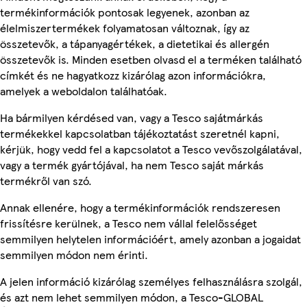
termékinformációk pontosak legyenek, azonban az
élelmiszertermékek folyamatosan változnak, így az
összetevők, a tápanyagértékek, a dietetikai és allergén
összetevők is. Minden esetben olvasd el a terméken található
címkét és ne hagyatkozz kizárólag azon információkra,
amelyek a weboldalon találhatóak.
Ha bármilyen kérdésed van, vagy a Tesco sajátmárkás
termékekkel kapcsolatban tájékoztatást szeretnél kapni,
kérjük, hogy vedd fel a kapcsolatot a Tesco vevőszolgálatával,
vagy a termék gyártójával, ha nem Tesco saját márkás
termékről van szó.
Annak ellenére, hogy a termékinformációk rendszeresen
frissítésre kerülnek, a Tesco nem vállal felelősséget
semmilyen helytelen információért, amely azonban a jogaidat
semmilyen módon nem érinti.
A jelen információ kizárólag személyes felhasználásra szolgál,
és azt nem lehet semmilyen módon, a Tesco-GLOBAL