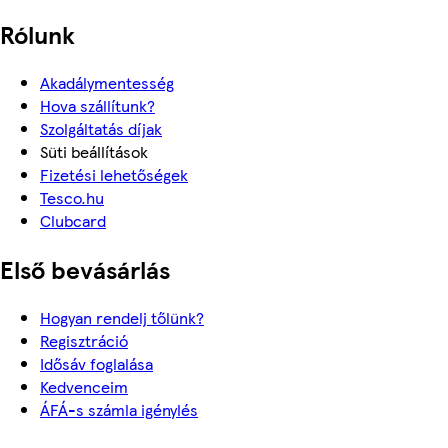
Rólunk
Akadálymentesség
Hova szállítunk?
Szolgáltatás díjak
Süti beállítások
Fizetési lehetőségek
Tesco.hu
Clubcard
Első bevásárlás
Hogyan rendelj tőlünk?
Regisztráció
Idősáv foglalása
Kedvenceim
ÁFÁ-s számla igénylés