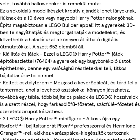
vele, továbbá halloweenkor is remekül mutat.
Ez a sokoldalú modellkészlet kreatív ajándék lehet lányoknak,
fiúknak és a 10 éves vagy nagyobb Harry Potter rajongóknak.
Építs magabiztosan a LEGO Builder appal! Itt a gyerekek 3D-
ben felnagyíthatják és megforgathatják a modelleket, és
követhetik a haladásukat a könnyen átlátható digitális
útmutatókkal. A szett 652 elemből áll.
• Kiállítás és játék - Ezzel a LEGO® Harry Potter™ játék
építőkészlettel (76464) a gyerekek egy bugyborékoló üstöt
építhetnek, benne egy valósághű részletekkel teli, titkos
bájitaltanóra-teremmel
• Rejtett osztályterem - Mozgasd a keverőpálcát, és tárd fel a
tantermet, ahol a levehető asztalokkal könnyen játszhatsz,
továbbá egy tábla, több bájitalos palack és LEGO® hozzávalók
is a szett részei, hogy farkasölőfű-főzetet, százfűlé-főzetet és
szeretetszirupot készíthess
• 2 LEGO® Harry Potter™ minifigura - Alkoss újra egy
Roxfort™-i bájitaltanórát Piton™ professzorral és Hermione
Granger™-rel, akikhez varázspálca-kiegészítők tartoznak
• Különleges részletek - Keresd Hermione vidra patrónusát™,