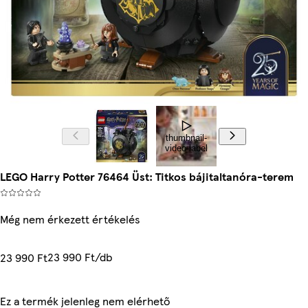
thumbnail-
video-label
LEGO Harry Potter 76464 Üst: Titkos bájitaltanóra-terem
Még nem érkezett értékelés
23 990 Ft/db
23 990 Ft
Ez a termék jelenleg nem elérhető