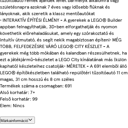
tűzoltóautó remek ajándék lehet bármelyik alkalomra vagy
születésnapra azoknak 7 éves vagy idősebb fiúknak és
lányoknak, akik szeretik a klassz mentőautókat
• INTERAKTÍV ÉPÍTÉSI ÉLMÉNY - A gyerekek a LEGO® Builder
appban felnagyíthatják, 3D-ben elforgathatják és nyomon
követhetik előrehaladásukat, amely egy szórakoztató és
intuitív útmutató, és segít nekik magabiztosan építeni• MÉG
TÖBB, FELFEDEZÉSRE VÁRÓ LEGO® CITY KÉSZLET - A
gyerekek még több mókában és kalandban részesülhetnek, ha
ezt a játékjármű-készletet a LEGO City kínálatának más (külön
kapható) készleteihez csatolják• MÉRETEK - A 691 elemből álló
LEGO® építőkészletben található repülőtéri tűzoltóautó 11 cm
magas, 31 cm hosszú és 8 cm széles
Termékek száma a csomagban: 691
Alsó korhatár: 7+
Felső korhatár: 99
Elem: Nincs
Márkainformáció