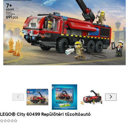
thumbnail-
video-label
LEGO® City 60499 Repülőtéri tűzoltóautó