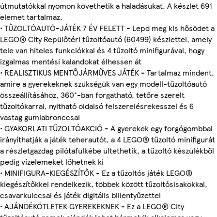
útmutatókkal nyomon követhetik a haladásukat. A készlet 691
elemet tartalmaz.
• TŰZOLTÓAUTÓ-JÁTÉK 7 ÉV FELETT - Lepd meg kis hősödet a
LEGO® City Repülőtéri tűzoltóautó (60499) készlettel, amely
tele van hiteles funkciókkal és 4 tűzoltó minifigurával, hogy
izgalmas mentési kalandokat élhessen át
• REALISZTIKUS MENTŐJÁRMŰVES JÁTÉK - Tartalmaz mindent,
amire a gyerekeknek szükségük van egy modell-tűzoltóautó
összeállításához, 360°-ban forgatható, tetőre szerelt
tűzoltókarral, nyitható oldalsó felszerelésrekesszel és 6
vastag gumiabronccsal
• GYAKORLATI TŰZOLTÓAKCIÓ - A gyerekek egy forgógombbal
irányíthatják a játék teherautót, a 4 LEGO® tűzoltó minifigurát
a részletgazdag pilótafülkébe ültethetik, a tűzoltó készülékből
pedig vízelemeket lőhetnek ki
• MINIFIGURA-KIEGÉSZÍTŐK - Ez a tűzoltós játék LEGO®
kiegészítőkkel rendelkezik, többek között tűzoltósisakokkal,
csavarkulccsal és játék digitális billentyűzettel
• AJÁNDÉKÖTLETEK GYEREKEKNEK - Ez a LEGO® City