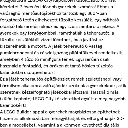
készletet 7 éves és idősebb gyerekek számára! Ehhez a
valósághű mentőautójátékhoz tartozik egy 360°-ban
forgatható tetőn elhelyezett tűzoltó készülék, egy nyitható
oldalsó felszerelésrekesz és egy szerszámtároló rekesz. A
gyerekek egy forgógombbal irányíthatják a teherautót, a
tűzoltó készülékből vízzel lőhetnek, és a javításhoz
kiszerelhetik a motort. A játék teherautó 6 vastag
gumiabronccsal és részletgazdag pilótafülkével rendelkezik,
amelyben 4 tűzoltó minifigura fér el. Egyszerűen csak
használd a fantáziád, és órákon át tartó hősies tűzoltós
kalandokba csöppenhetsz!
Ez a játék teherautós építőkészlet remek születésnapi vagy
bármilyen alkalomra való ajándék azoknak a gyerekeknek, akik
szeretnek kézzelfogható játékokkal játszani. Használd más
(külön kapható) LEGO City készletekkel együtt a még nagyobb
kalandokért!
A LEGO Builder appal a gyerekek magabiztosan építhetnek -
hiszen az alkalmazásban felnagyíthatják és elforgathatják 3D-
ben a modelleket, valamint a a könnyen követhető digitális