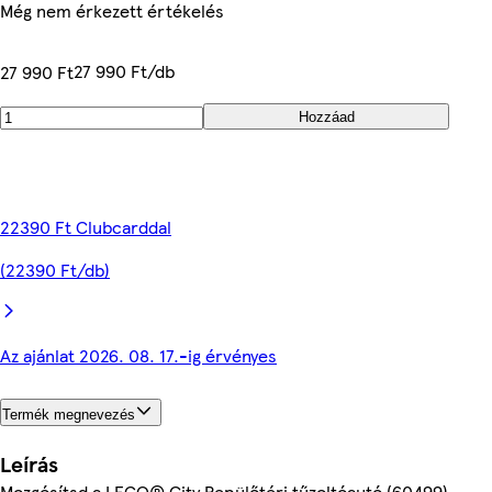
Még nem érkezett értékelés
27 990 Ft/db
27 990 Ft
Hozzáad
22390 Ft Clubcarddal
(22390 Ft/db)
Az ajánlat 2026. 08. 17.-ig érvényes
Termék megnevezés
Leírás
Mozgósítsd a LEGO® City Repülőtéri tűzoltóautó (60499)