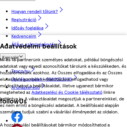
Hogyan rendelj tőlünk?
Regisztráció
Idősáv foglalása
Kedvenceim
Adatvédelmi beállítások
ÁFÁ-s számla igénylés
Kapcsolat
Mi és 18 partnerünk személyes adatokat, például böngészési
adatokat vagy egyedi azonosítókat tárolunk a készülékeden, és
Tesco.hu
hozzáférhetünk azokhoz. Az Összes elfogadása és az Összes
Ügyfélszolgálat - 0680222333
elutasítása gombok kiválasztásával elfogadhatod vagy
módosíthatod a beállításaidat, illetve ugyanezt bármikor
Áruházkereső
megteheted az
Adatkezelési és Cookie tájékoztató
linkre
kattintva is. A választásaidat megosztjuk a partnereinkkel, de
followUs
ez nem érinti a böngészési adataidat. A beállításaid alapján
személyre tudjuk szabni a vásárlási élményedet az oldalon.
A hozzájárulási beállításokat bármikor módosíthatod a