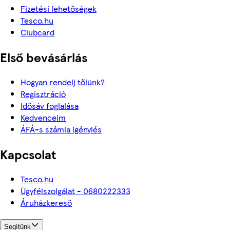
Fizetési lehetőségek
Tesco.hu
Clubcard
Első bevásárlás
Hogyan rendelj tőlünk?
Regisztráció
Idősáv foglalása
Kedvenceim
ÁFÁ-s számla igénylés
Kapcsolat
Tesco.hu
Ügyfélszolgálat - 0680222333
Áruházkereső
Segítünk