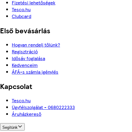
Fizetési lehetőségek
Tesco.hu
Clubcard
Első bevásárlás
Hogyan rendelj tőlünk?
Regisztráció
Idősáv foglalása
Kedvenceim
ÁFÁ-s számla igénylés
Kapcsolat
Tesco.hu
Ügyfélszolgálat - 0680222333
Áruházkereső
Segítünk