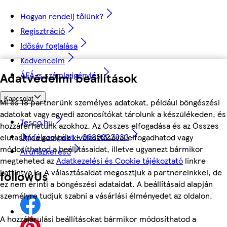
Hogyan rendelj tőlünk?
Regisztráció
Idősáv foglalása
Kedvenceim
Adatvédelmi beállítások
ÁFÁ-s számla igénylés
Kapcsolat
Mi és 18 partnerünk személyes adatokat, például böngészési
adatokat vagy egyedi azonosítókat tárolunk a készülékeden, és
Tesco.hu
hozzáférhetünk azokhoz. Az Összes elfogadása és az Összes
Ügyfélszolgálat - 0680222333
elutasítása gombok kiválasztásával elfogadhatod vagy
módosíthatod a beállításaidat, illetve ugyanezt bármikor
Áruházkereső
megteheted az
Adatkezelési és Cookie tájékoztató
linkre
kattintva is. A választásaidat megosztjuk a partnereinkkel, de
followUs
ez nem érinti a böngészési adataidat. A beállításaid alapján
személyre tudjuk szabni a vásárlási élményedet az oldalon.
A hozzájárulási beállításokat bármikor módosíthatod a