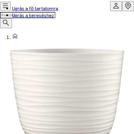
Ugrás a fő tartalomra
Ugrás a kereséshez