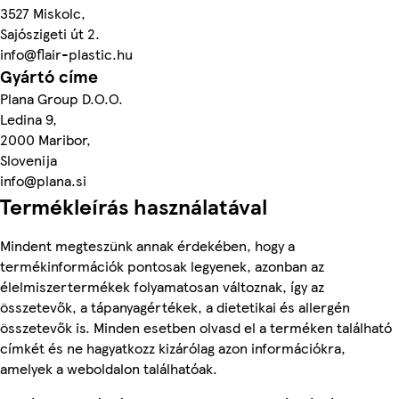
3527 Miskolc,
Sajószigeti út 2.
info@flair-plastic.hu
Gyártó címe
Plana Group D.O.O.
Ledina 9,
2000 Maribor,
Slovenija
info@plana.si
Termékleírás használatával
Mindent megteszünk annak érdekében, hogy a
termékinformációk pontosak legyenek, azonban az
élelmiszertermékek folyamatosan változnak, így az
összetevők, a tápanyagértékek, a dietetikai és allergén
összetevők is. Minden esetben olvasd el a terméken található
címkét és ne hagyatkozz kizárólag azon információkra,
amelyek a weboldalon találhatóak.