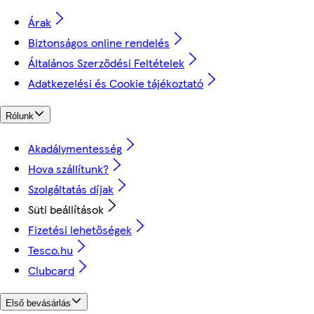
Árak
Biztonságos online rendelés
Általános Szerződési Feltételek
Adatkezelési és Cookie tájékoztató
Rólunk
Akadálymentesség
Hova szállítunk?
Szolgáltatás díjak
Süti beállítások
Fizetési lehetőségek
Tesco.hu
Clubcard
Első bevásárlás