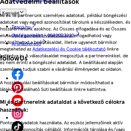
Adatvédelmi beállítások
Kapcsolat
Mi és 18 partnerünk személyes adatokat, például böngészési
adatokat vagy egyedi azonosítókat tárolunk a készülékeden, és
Tesco.hu
hozzáférhetünk azokhoz. Az Összes elfogadása és az Összes
Ügyfélszolgálat - 0680222333
elutasítása gombok kiválasztásával elfogadhatod vagy
módosíthatod a beállításaidat, illetve ugyanezt bármikor
Áruházkereső
megteheted az
Adatkezelési és Cookie tájékoztató
linkre
kattintva is. A választásaidat megosztjuk a partnereinkkel, de
followUs
ez nem érinti a böngészési adataidat. A beállításaid alapján
személyre tudjuk szabni a vásárlási élményedet az oldalon.
A hozzájárulási beállításokat bármikor módosíthatod a
láblécben található Süti beállítások linkre kattintva.
Mi és partnereink adataidat a következő célokra
használjuk:
Pontos helyadatok használata. Az eszköz jellemzőinek aktív
vizsgálata azonosítás céljából. Információk tárolása és/vagy