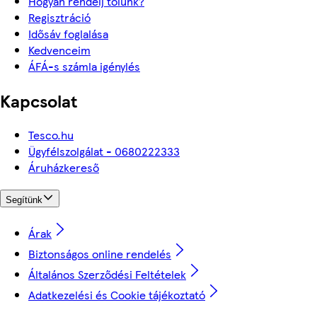
Hogyan rendelj tőlünk?
Regisztráció
Idősáv foglalása
Kedvenceim
ÁFÁ-s számla igénylés
Kapcsolat
Tesco.hu
Ügyfélszolgálat - 0680222333
Áruházkereső
Segítünk
Árak
Biztonságos online rendelés
Általános Szerződési Feltételek
Adatkezelési és Cookie tájékoztató