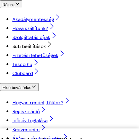
Rólunk
Akadálymentesség
Hova szállítunk?
Szolgáltatás díjak
Süti beállítások
Fizetési lehetőségek
Tesco.hu
Clubcard
Első bevásárlás
Hogyan rendelj tőlünk?
Regisztráció
Idősáv foglalása
Kedvenceim
ÁFÁ-s számla igénylés