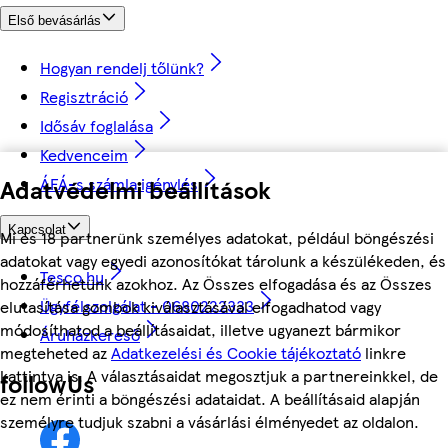
Első bevásárlás
Hogyan rendelj tőlünk?
Regisztráció
Idősáv foglalása
Kedvenceim
ÁFÁ-s számla igénylés
Adatvédelmi beállítások
Kapcsolat
Mi és 18 partnerünk személyes adatokat, például böngészési
adatokat vagy egyedi azonosítókat tárolunk a készülékeden, és
Tesco.hu
hozzáférhetünk azokhoz. Az Összes elfogadása és az Összes
Ügyfélszolgálat - 0680222333
elutasítása gombok kiválasztásával elfogadhatod vagy
módosíthatod a beállításaidat, illetve ugyanezt bármikor
Áruházkereső
megteheted az
Adatkezelési és Cookie tájékoztató
linkre
kattintva is. A választásaidat megosztjuk a partnereinkkel, de
followUs
ez nem érinti a böngészési adataidat. A beállításaid alapján
személyre tudjuk szabni a vásárlási élményedet az oldalon.