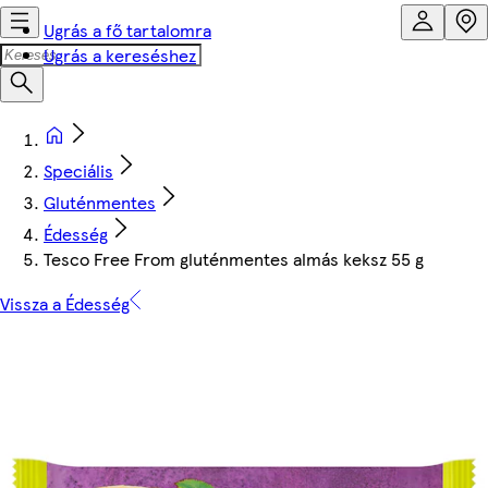
Ugrás a fő tartalomra
Ugrás a kereséshez
Speciális
Gluténmentes
Édesség
Tesco Free From gluténmentes almás keksz 55 g
Vissza a Édesség