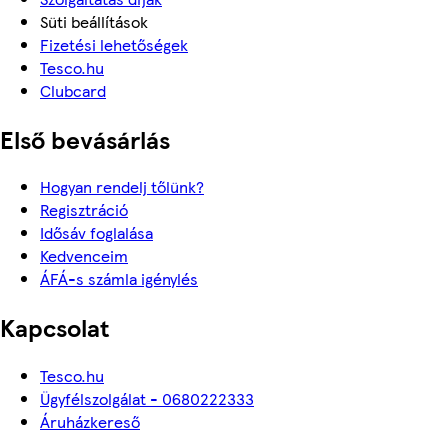
Süti beállítások
Fizetési lehetőségek
Tesco.hu
Clubcard
Első bevásárlás
Hogyan rendelj tőlünk?
Regisztráció
Idősáv foglalása
Kedvenceim
ÁFÁ-s számla igénylés
Kapcsolat
Tesco.hu
Ügyfélszolgálat - 0680222333
Áruházkereső