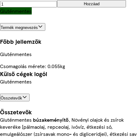
Hozzáad
Gluténmentes
Termék megnevezés
Főbb jellemzők
Gluténmentes
Csomagolás mérete: 0.055kg
Külső cégek logói
Gluténmentes
Összetevők
Összetevők
Gluténmentes
búzakeményítő
, Növényi olajok és zsírok
keveréke [pálmaolaj, repceolaj, ivóvíz, étkezési só,
emulgeálószer (zsírsavak mono- és digliceridjei), étkezési sav