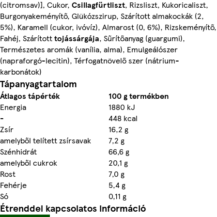
(citromsav)], Cukor,
Csillagfürtliszt
, Rizsliszt, Kukoricaliszt,
Burgonyakeményítő, Glükózszirup, Szárított almakockák (2,
5%), Karamell (cukor, ivóvíz), Almarost (0, 6%), Rizskeményítő,
Fahéj, Szárított
tojássárgája
, Sűrítőanyag (guargumi),
Természetes aromák (vanília, alma), Emulgeálószer
(napraforgó-lecitin), Térfogatnövelő szer (nátrium-
karbonátok)
Tápanyagtartalom
Átlagos tápérték
100 g termékben
Energia
1880 kJ
-
448 kcal
Zsír
16,2 g
amelyből telített zsírsavak
7,2 g
Szénhidrát
66,6 g
amelyből cukrok
20,1 g
Rost
7,0 g
Fehérje
5,4 g
Só
0,11 g
Étrenddel kapcsolatos információ