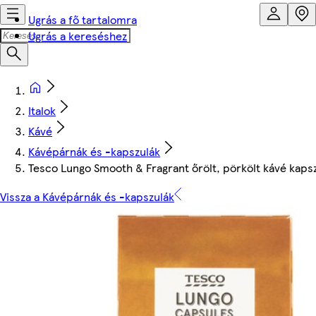
Ugrás a fő tartalomra
Ugrás a kereséshez
Italok
Kávé
Kávépárnák és -kapszulák
Tesco Lungo Smooth & Fragrant őrölt, pörkölt kávé kaps
Vissza a Kávépárnák és -kapszulák