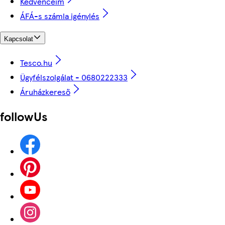
Kedvenceim
ÁFÁ-s számla igénylés
Kapcsolat
Tesco.hu
Ügyfélszolgálat - 0680222333
Áruházkereső
followUs