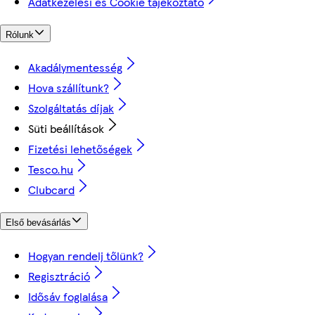
Adatkezelési és Cookie tájékoztató
Rólunk
Akadálymentesség
Hova szállítunk?
Szolgáltatás díjak
Süti beállítások
Fizetési lehetőségek
Tesco.hu
Clubcard
Első bevásárlás
Hogyan rendelj tőlünk?
Regisztráció
Idősáv foglalása