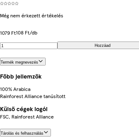
Még nem érkezett értékelés
108 Ft/db
1079 Ft
Hozzáad
Termék megnevezés
Főbb jellemzők
100% Arabica
Rainforest Alliance tanúsított
Külső cégek logói
FSC, Rainforest Alliance
Tárolás és felhasználás