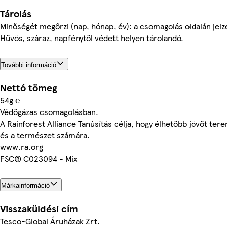
Tárolás
Minőségét megőrzi (nap, hónap, év): a csomagolás oldalán jelz
Hűvös, száraz, napfénytől védett helyen tárolandó.
További információ
Nettó tömeg
54g ℮
Védőgázas csomagolásban.
A Rainforest Alliance Tanúsítás célja, hogy élhetőbb jövőt te
és a természet számára.
www.ra.org
FSC® C023094 - Mix
Márkainformáció
Visszaküldési cím
Tesco-Global Áruházak Zrt.