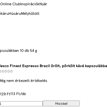
k
Online Club
Inspirációk
Nyár
ékáru
Húsáru
Mélyhűtött
apszulákban 10 db 54 g
Tesco Finest Espresso Brazil őrölt, pörkölt kávé kapszulákba
Még nem érkezett értékelés
113 Ft/db
1129 Ft
Hozzáad