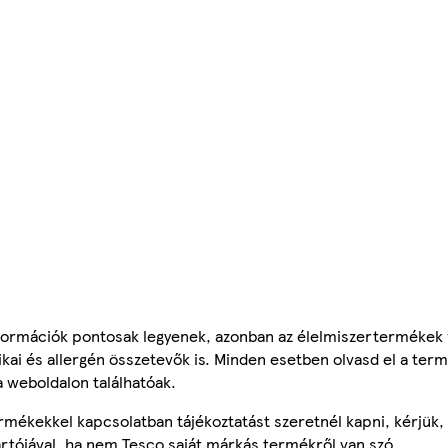
ormációk pontosak legyenek, azonban az élelmiszertermékek
tikai és allergén összetevők is. Minden esetben olvasd el a ter
a weboldalon találhatóak.
mékekkel kapcsolatban tájékoztatást szeretnél kapni, kérjük, 
ártójával, ha nem Tesco saját márkás termékről van szó.