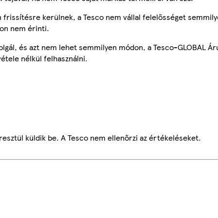
frissítésre kerülnek, a Tesco nem vállal felelősséget semmily
on nem érinti.
szolgál, és azt nem lehet semmilyen módon, a Tesco-GLOBAL Ár
étele nélkül felhasználni.
esztül küldik be. A Tesco nem ellenőrzi az értékeléseket.