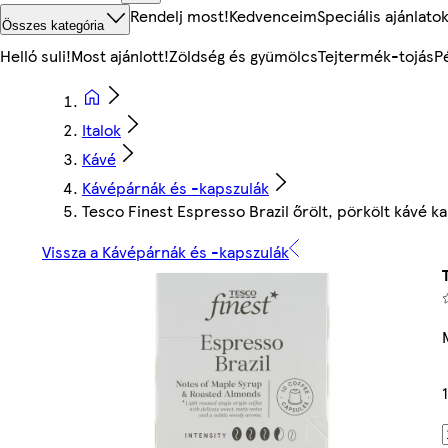
Rendelj most!
Kedvenceim
Speciális ajánlato
Összes kategória
Helló suli!
Most ajánlott!
Zöldség és gyümölcs
Tejtermék-tojás
P
Italok
Kávé
Kávépárnák és -kapszulák
Tesco Finest Espresso Brazil őrölt, pörkölt kávé k
Vissza a Kávépárnák és -kapszulák