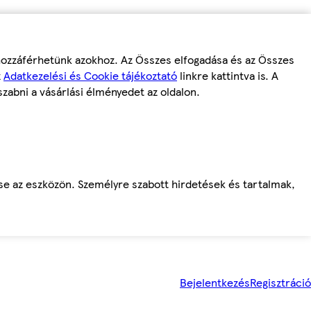
 hozzáférhetünk azokhoz. Az Összes elfogadása és az Összes
z
Adatkezelési és Cookie tájékoztató
linkre kattintva is. A
szabni a vásárlási élményedet az oldalon.
ése az eszközön. Személyre szabott hirdetések és tartalmak,
Bejelentkezés
Regisztráció