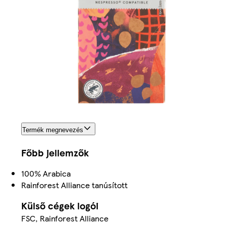
Termék megnevezés
Főbb jellemzők
100% Arabica
Rainforest Alliance tanúsított
Külső cégek logói
FSC, Rainforest Alliance