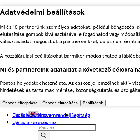
Adatvédelmi beállítások
Mi és 18 partnerünk személyes adatokat, például böngészési a
elutasítása gombok kiválasztásával elfogadhatod vagy módosíth
választásaidat megosztjuk a partnereinkkel, de ez nem érinti a
A hozzájárulási beállításokat bármikor módosíthatod a láblécben 
Mi és partnereink adataidat a következő célokra ha
Pontos helyadatok használata. Az eszköz jellemzőinek aktív viz
hirdetések és tartalmak mérése, közönségkutatás és szolgálta
Összes elfogadása
Összes elutasítása
Beállítások
Ugrás a fő tartalomra
English
Hogyan rendelj
Segítség
Ugrás a kereséshez