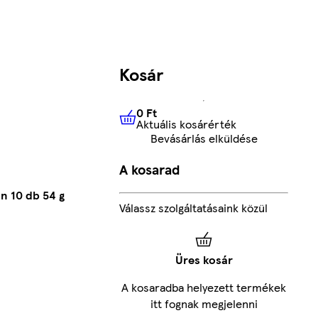
Kosár
0 Ft
Aktuális kosárérték
0 Ft
Aktuális kosárérték
Bevásárlás elküldése
A kosarad
n 10 db 54 g
Válassz szolgáltatásaink közül
Üres kosár
A kosaradba helyezett termékek
itt fognak megjelenni