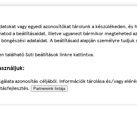
datokat vagy egyedi azonosítókat tárolunk a készülékeden, és
atod a beállításaidat, illetve ugyanezt bármikor megteheted a
 böngészési adataidat. A beállításaid alapján személyre tudjuk 
található Süti beállítások linkre kattintva.
sználjuk:
sgálata azonosítás céljából. Információk tárolása és/vagy elér
tásfejlesztés.
Partnereink listája