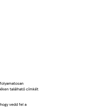
 folyamatosan
méken található címkét
hogy vedd fel a