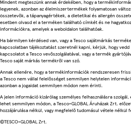
Mindent megteszünk annak érdekében, hogy a termékinformá
legyenek, azonban az élelmiszertermékek folyamatosan változn
összetevők, a tápanyagértékek, a dietetikai és allergén összet
esetben olvasd el a terméken található címkét és ne hagyatkoz
információkra, amelyek a weboldalon találhatóak.
Ha bármilyen kérdésed van, vagy a Tesco sajátmárkás termék
kapcsolatban tájékoztatást szeretnél kapni, kérjük, hogy vedd 
kapcsolatot a Tesco vevőszolgálatával, vagy a termék gyártójá
Tesco saját márkás termékről van szó.
Annak ellenére, hogy a termékinformációk rendszeresen friss
a Tesco nem vállal felelősséget semmilyen helytelen informác
azonban a jogaidat semmilyen módon nem érinti.
A jelen információ kizárólag személyes felhasználásra szolgál,
lehet semmilyen módon, a Tesco-GLOBAL Áruházak Zrt. előzet
hozzájárulása nélkül, vagy megfelelő tudomásul vétele nélkül f
©TESCO-GLOBAL Zrt.