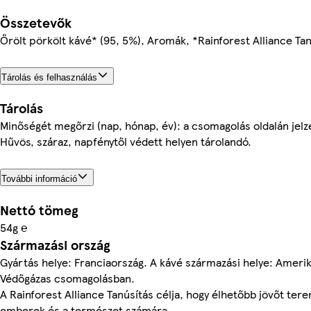
Összetevők
Őrölt pörkölt kávé* (95, 5%), Aromák, *Rainforest Alliance Tan
Tárolás és felhasználás
Tárolás
Minőségét megőrzi (nap, hónap, év): a csomagolás oldalán jelz
Hűvös, száraz, napfénytől védett helyen tárolandó.
További információ
Nettó tömeg
54g ℮
Származási ország
Gyártás helye: Franciaország. A kávé származási helye: Ameri
Védőgázas csomagolásban.
A Rainforest Alliance Tanúsítás célja, hogy élhetőbb jövőt ter
emberek és a természet számára.