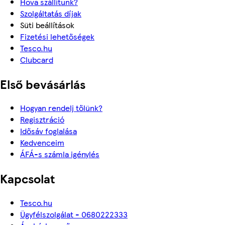
Hova szállítunk?
Szolgáltatás díjak
Süti beállítások
Fizetési lehetőségek
Tesco.hu
Clubcard
Első bevásárlás
Hogyan rendelj tőlünk?
Regisztráció
Idősáv foglalása
Kedvenceim
ÁFÁ-s számla igénylés
Kapcsolat
Tesco.hu
Ügyfélszolgálat - 0680222333