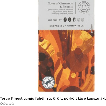
Tesco Finest Lungo fahéj ízű, őrölt, pörkölt kávé kapszulák