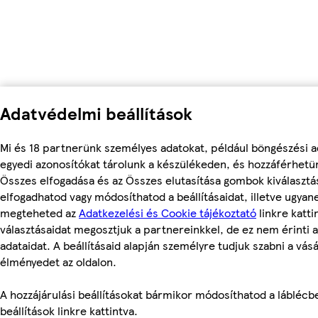
Adatvédelmi beállítások
Mi és 18 partnerünk személyes adatokat, például böngészési a
egyedi azonosítókat tárolunk a készülékeden, és hozzáférhetü
Összes elfogadása és az Összes elutasítása gombok kiválasztá
elfogadhatod vagy módosíthatod a beállításaidat, illetve ugyan
megteheted az
Adatkezelési és Cookie tájékoztató
linkre kattin
választásaidat megosztjuk a partnereinkkel, de ez nem érinti 
adataidat. A beállításaid alapján személyre tudjuk szabni a vásá
élményedet az oldalon.
A hozzájárulási beállításokat bármikor módosíthatod a láblécbe
beállítások linkre kattintva.