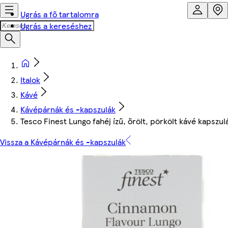
Ugrás a fő tartalomra
Ugrás a kereséshez
Italok
Kávé
Kávépárnák és -kapszulák
Tesco Finest Lungo fahéj ízű, őrölt, pörkölt kávé kapszul
Vissza a Kávépárnák és -kapszulák