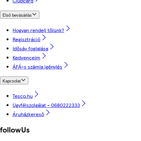
Clubcard
Első bevásárlás
Hogyan rendelj tőlünk?
Regisztráció
Idősáv foglalása
Kedvenceim
ÁFÁ-s számla igénylés
Kapcsolat
Tesco.hu
Ügyfélszolgálat - 0680222333
Áruházkereső
followUs