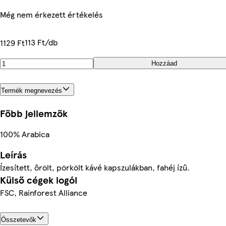
Még nem érkezett értékelés
113 Ft/db
1129 Ft
Hozzáad
Termék megnevezés
Főbb jellemzők
100% Arabica
Leírás
Ízesített, őrölt, pörkölt kávé kapszulákban, fahéj ízű.
Külső cégek logói
FSC, Rainforest Alliance
Összetevők