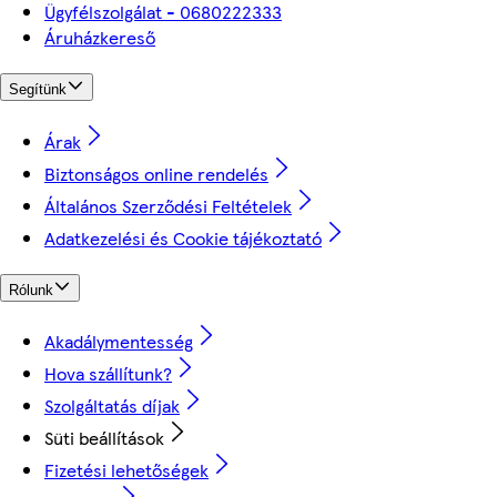
Ügyfélszolgálat - 0680222333
Áruházkereső
Segítünk
Árak
Biztonságos online rendelés
Általános Szerződési Feltételek
Adatkezelési és Cookie tájékoztató
Rólunk
Akadálymentesség
Hova szállítunk?
Szolgáltatás díjak
Süti beállítások
Fizetési lehetőségek