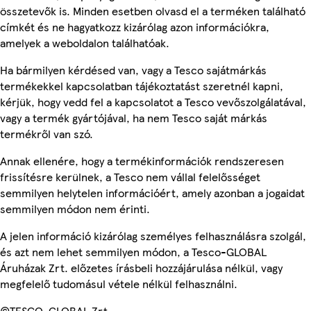
összetevők is. Minden esetben olvasd el a terméken található
címkét és ne hagyatkozz kizárólag azon információkra,
amelyek a weboldalon találhatóak.
Ha bármilyen kérdésed van, vagy a Tesco sajátmárkás
termékekkel kapcsolatban tájékoztatást szeretnél kapni,
kérjük, hogy vedd fel a kapcsolatot a Tesco vevőszolgálatával,
vagy a termék gyártójával, ha nem Tesco saját márkás
termékről van szó.
Annak ellenére, hogy a termékinformációk rendszeresen
frissítésre kerülnek, a Tesco nem vállal felelősséget
semmilyen helytelen információért, amely azonban a jogaidat
semmilyen módon nem érinti.
A jelen információ kizárólag személyes felhasználásra szolgál,
és azt nem lehet semmilyen módon, a Tesco-GLOBAL
Áruházak Zrt. előzetes írásbeli hozzájárulása nélkül, vagy
megfelelő tudomásul vétele nélkül felhasználni.
©TESCO-GLOBAL Zrt.