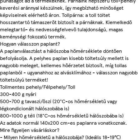
puhaságot ad a termékeknek. Párnáink népszerű toll-pehely
keverési aránnyal készülnek, így megbízható minőséget
képviselnek elérhető áron. Tollpárna: a toll töltet
hosszantartó támaszerőt biztosít a párnáknak. Kiemelkedő
melegtartó- és nedvességfelvevő tulajdonságú, magas
keménységi fokozatú termék.
Hogyan válasszon paplant?
A paplanválasztást a hálószoba hőmérséklete döntően
befolyásolja. A pelyhes paplan kisebb töltetsúly mellett is
nagyobb meleget, kellemes hőérzetet biztosít, míg tollas
paplanból - ugyanahhoz az alvásklímához - válasszon nagyobb
töltetsúlyú terméket!
Tollmentes pehely/Félpehely/Toll
300-400 g nyári
500-700 g tavaszi/őszi (20°C-os hőmérsékletű vagy
légkondicionált hálószobába is)
800-1000 g téli (18°C-os hőmérsékletű hálószobába is)
Az adatok normál 140x200 cm-es paplanra vonatkoznak.
Mire figyeljen vásárláskor?
- Milyen hőmérsékletű a hálószobája? (Ideális 18-19℃)