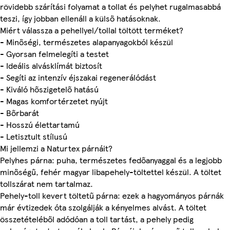
rövidebb szárítási folyamat a tollat és pelyhet rugalmasabbá
teszi, így jobban ellenáll a külső hatásoknak.
Miért válassza a pehellyel/tollal töltött terméket?
- Minőségi, természetes alapanyagokból készül
- Gyorsan felmelegíti a testet
- Ideális alvásklímát biztosít
- Segíti az intenzív éjszakai regenerálódást
- Kiváló hőszigetelő hatású
- Magas komfortérzetet nyújt
- Bőrbarát
- Hosszú élettartamú
- Letisztult stílusú
Mi jellemzi a Naturtex párnáit?
Pelyhes párna: puha, természetes fedőanyaggal és a legjobb
minőségű, fehér magyar libapehely-töltettel készül. A töltet
tollszárat nem tartalmaz.
Pehely-toll kevert töltetű párna: ezek a hagyományos párnák
már évtizedek óta szolgálják a kényelmes alvást. A töltet
összetételéből adódóan a toll tartást, a pehely pedig