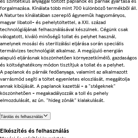
és szintetikus anyaggal töltött paplanok és párnák gyártása és
forgalmazása. Kínálata több mint 700 különböző termékből áll.
A Naturtex kínálatában szereplő ágyneműk hagyományos,
magyar libatoll- és pehelytöltettel, a XXI. század
technológiájának felhasználásával készülnek. Cégünk csak
válogatott, kiváló minőségű tollat és pelyhet használ,
amelynek mosási és sterilizálási eljárása során speciális
termálvizes technológiát alkalmaz. A megújuló energián
alapuló eljárásnak köszönhetően környezetkímélő, gazdaságos
és költséghatékony módon tisztítjuk a tollat és a pelyhet.
A paplanok és párnák fedőanyaga, valamint az alkalmazott
varrásmód segíti a töltet egyenletes eloszlását, meggátolja
annak kibújását. A paplanok kazettái - a "stégeknek"
köszönhetően - megakadályozzák a toll és pehely
elmozdulását, az ún. "hideg zónák" kialakulását.
Tárolás és felhasználás
Elkészítés és felhasználás