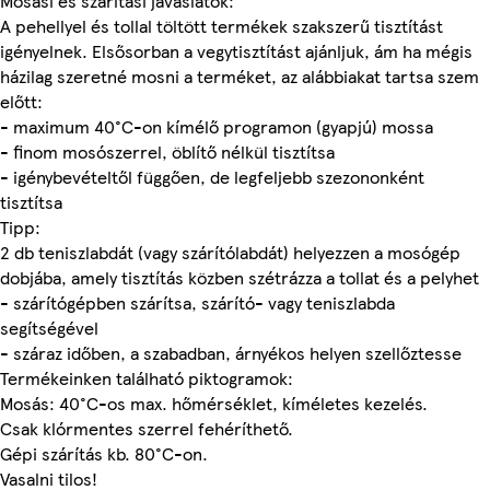
Mosási és szárítási javaslatok:
A pehellyel és tollal töltött termékek szakszerű tisztítást
igényelnek. Elsősorban a vegytisztítást ajánljuk, ám ha mégis
házilag szeretné mosni a terméket, az alábbiakat tartsa szem
előtt:
- maximum 40°C-on kímélő programon (gyapjú) mossa
- finom mosószerrel, öblítő nélkül tisztítsa
- igénybevételtől függően, de legfeljebb szezononként
tisztítsa
Tipp:
2 db teniszlabdát (vagy szárítólabdát) helyezzen a mosógép
dobjába, amely tisztítás közben szétrázza a tollat és a pelyhet
- szárítógépben szárítsa, szárító- vagy teniszlabda
segítségével
- száraz időben, a szabadban, árnyékos helyen szellőztesse
Termékeinken található piktogramok:
Mosás: 40°C-os max. hőmérséklet, kíméletes kezelés.
Csak klórmentes szerrel fehéríthető.
Gépi szárítás kb. 80°C-on.
Vasalni tilos!