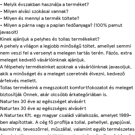
- Melyik évszakban használja a terméket?
- Milyen alvási szokásai vannak?
- Milyen és mennyi a termék töltete?
- Milyen a párna vagy a paplan fedőanyaga? (100% pamut
javasolt)
Kinek ajánljuk a pelyhes és tollas termékeket?
A pehely a világon a legjobb minőségű töltet, amellyel semmi
nem veszi fel a versenyt a melegen tartás terén. Fázós, extra
meleget kedvelő vásárlóinknak ajánljuk.
A félpehely termékeinket azoknak a vásárlóinknak javasoljuk,
akik a minőséget és a meleget szeretnék élvezni, kedvező
árfekvés mellett.
Tollas termékeink a megszokott komfortfokozatot és meleget
biztosítják Önnek, akár olcsóbb árkategóriában is.
Naturtex 30 éve az egészséget alvásért
Naturtex 30 éve az egészséges alvásért
A Naturtex Kft. egy magyar családi vállalkozás, amelyet 1989-
ben alapítottak. A cég fő profilja a tollal, pehellyel, gyapjúval,
kasmírral, teveszőrrel, műszállal, valamint egyéb természetes