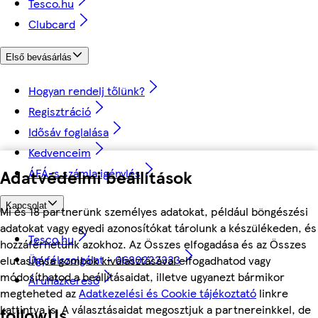
Tesco.hu
Clubcard
Első bevásárlás
Hogyan rendelj tőlünk?
Regisztráció
Idősáv foglalása
Kedvenceim
Adatvédelmi beállítások
ÁFÁ-s számla igénylés
Kapcsolat
Mi és 18 partnerünk személyes adatokat, például böngészési
adatokat vagy egyedi azonosítókat tárolunk a készülékeden, és
Tesco.hu
hozzáférhetünk azokhoz. Az Összes elfogadása és az Összes
Ügyfélszolgálat - 0680222333
elutasítása gombok kiválasztásával elfogadhatod vagy
módosíthatod a beállításaidat, illetve ugyanezt bármikor
Áruházkereső
megteheted az
Adatkezelési és Cookie tájékoztató
linkre
kattintva is. A választásaidat megosztjuk a partnereinkkel, de
followUs