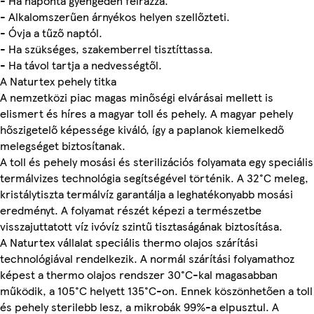
- Ha naponta gyengéden felrázza.
- Alkalomszerűen árnyékos helyen szellőzteti.
- Óvja a tűző naptól.
- Ha szükséges, szakemberrel tisztíttassa.
- Ha távol tartja a nedvességtől.
A Naturtex pehely titka
A nemzetközi piac magas minőségi elvárásai mellett is
elismert és híres a magyar toll és pehely. A magyar pehely
hőszigetelő képessége kiváló, így a paplanok kiemelkedő
melegséget biztosítanak.
A toll és pehely mosási és sterilizációs folyamata egy speciális
termálvizes technológia segítségével történik. A 32°C meleg,
kristálytiszta termálvíz garantálja a leghatékonyabb mosási
eredményt. A folyamat részét képezi a természetbe
visszajuttatott víz ivóvíz szintű tisztaságának biztosítása.
A Naturtex vállalat speciális thermo olajos szárítási
technológiával rendelkezik. A normál szárítási folyamathoz
képest a thermo olajos rendszer 30°C-kal magasabban
működik, a 105°C helyett 135°C-on. Ennek köszönhetően a toll
és pehely sterilebb lesz, a mikrobák 99%-a elpusztul. A