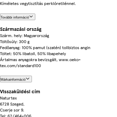
Kíméletes vegytisztítás perklóretilénnel.
További információ
Származási ország
Szárm. hely: Magyarország
Töltősúly: 300 g
Fedőanyag: 100% pamut (szatén) tollbiztos angin
Töltet: 50% libatoll, 50% libapehely
Ártalmas anyagokra bevizsgált, www.oeko-
tex.com/standard100
Márkainformáció
Visszaküldési cím
Naturtex
6728 Szeged,
Cserje sor 9.
Tel: 62/464-006