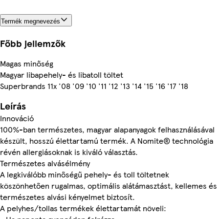
Termék megnevezés
Főbb jellemzők
Magas minőség
Magyar libapehely- és libatoll töltet
Superbrands 11x '08 '09 '10 '11 '12 '13 '14 '15 '16 '17 '18
Leírás
Innováció
100%-ban természetes, magyar alapanyagok felhasználásával
készült, hosszú élettartamú termék. A Nomite® technológia
révén allergiásoknak is kiváló választás.
Természetes alvásélmény
A legkiválóbb minőségű pehely- és toll töltetnek
köszönhetően rugalmas, optimális alátámasztást, kellemes és
természetes alvási kényelmet biztosít.
A pelyhes/tollas termékek élettartamát növeli: