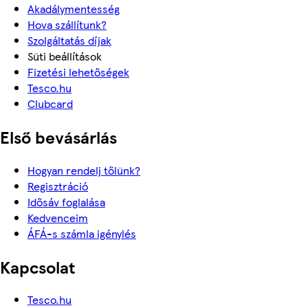
Akadálymentesség
Hova szállítunk?
Szolgáltatás díjak
Süti beállítások
Fizetési lehetőségek
Tesco.hu
Clubcard
Első bevásárlás
Hogyan rendelj tőlünk?
Regisztráció
Idősáv foglalása
Kedvenceim
ÁFÁ-s számla igénylés
Kapcsolat
Tesco.hu