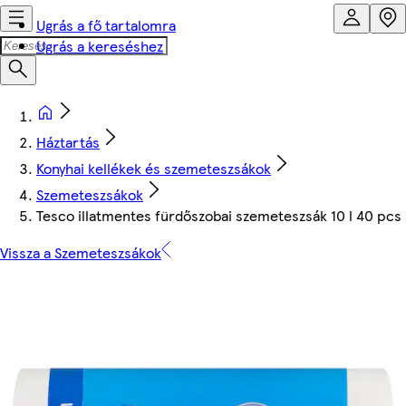
Ugrás a fő tartalomra
Ugrás a kereséshez
Háztartás
Konyhai kellékek és szemeteszsákok
Szemeteszsákok
Tesco illatmentes fürdőszobai szemeteszsák 10 l 40 pcs
Vissza a Szemeteszsákok