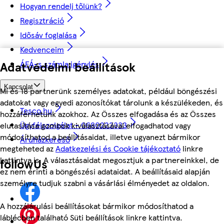
Hogyan rendelj tőlünk?
Regisztráció
Idősáv foglalása
Kedvenceim
ÁFÁ-s számla igénylés
Adatvédelmi beállítások
Kapcsolat
Mi és 18 partnerünk személyes adatokat, például böngészési
adatokat vagy egyedi azonosítókat tárolunk a készülékeden, és
Tesco.hu
hozzáférhetünk azokhoz. Az Összes elfogadása és az Összes
Ügyfélszolgálat - 0680222333
elutasítása gombok kiválasztásával elfogadhatod vagy
módosíthatod a beállításaidat, illetve ugyanezt bármikor
Áruházkereső
megteheted az
Adatkezelési és Cookie tájékoztató
linkre
kattintva is. A választásaidat megosztjuk a partnereinkkel, de
followUs
ez nem érinti a böngészési adataidat. A beállításaid alapján
személyre tudjuk szabni a vásárlási élményedet az oldalon.
A hozzájárulási beállításokat bármikor módosíthatod a
láblécben található Süti beállítások linkre kattintva.