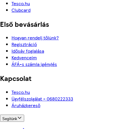
Tesco.hu
Clubcard
Első bevásárlás
Hogyan rendelj tőlünk?
Regisztráció
Idősáv foglalása
Kedvenceim
ÁFÁ-s számla igénylés
Kapcsolat
Tesco.hu
Ügyfélszolgálat - 0680222333
Áruházkereső
Segítünk