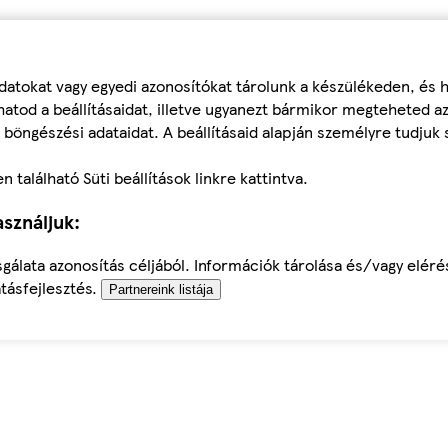
datokat vagy egyedi azonosítókat tárolunk a készülékeden, és
atod a beállításaidat, illetve ugyanezt bármikor megteheted a
 böngészési adataidat. A beállításaid alapján személyre tudjuk 
található Süti beállítások linkre kattintva.
sználjuk:
sgálata azonosítás céljából. Információk tárolása és/vagy elér
tásfejlesztés.
Partnereink listája