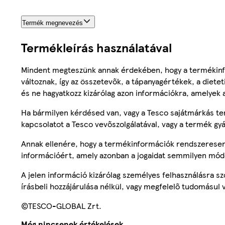
Termék megnevezés
Termékleírás használatával
Mindent megteszünk annak érdekében, hogy a termékinf
változnak, így az összetevők, a tápanyagértékek, a diete
és ne hagyatkozz kizárólag azon információkra, amelyek 
Ha bármilyen kérdésed van, vagy a Tesco sajátmárkás ter
kapcsolatot a Tesco vevőszolgálatával, vagy a termék gy
Annak ellenére, hogy a termékinformációk rendszeresen 
információért, amely azonban a jogaidat semmilyen mód
A jelen információ kizárólag személyes felhasználásra 
írásbeli hozzájárulása nélkül, vagy megfelelő tudomásul v
©TESCO-GLOBAL Zrt.
Még nincsenek értékelések