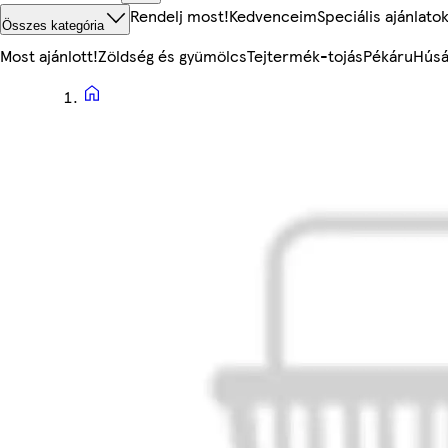
Rendelj most!
Kedvenceim
Speciális ajánlato
Összes kategória
Most ajánlott!
Zöldség és gyümölcs
Tejtermék-tojás
Pékáru
Húsá