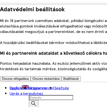
Adatvédelmi beállítások
Mi és 18 partnerünk személyes adatokat, például böngészési a
elutasítása gombok kiválasztásával elfogadhatod vagy módosíth
választásaidat megosztjuk a partnereinkkel, de ez nem érinti a
A hozzájárulási beállításokat bármikor módosíthatod a láblécben 
Mi és partnereink adataidat a következő célokra ha
Pontos helyadatok használata. Az eszköz jellemzőinek aktív viz
hirdetések és tartalmak mérése, közönségkutatás és szolgálta
Összes elfogadása
Összes elutasítása
Beállítások
Ugrás a fő tartalomra
English
Hogyan rendelj
Segítség
Ugrás a kereséshez