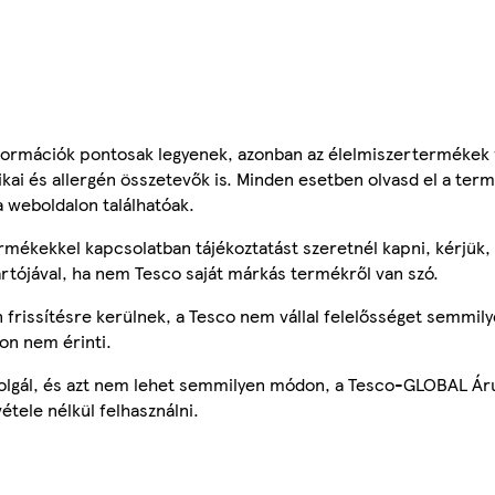
ormációk pontosak legyenek, azonban az élelmiszertermékek
tikai és allergén összetevők is. Minden esetben olvasd el a ter
a weboldalon találhatóak.
mékekkel kapcsolatban tájékoztatást szeretnél kapni, kérjük, 
ártójával, ha nem Tesco saját márkás termékről van szó.
frissítésre kerülnek, a Tesco nem vállal felelősséget semmily
on nem érinti.
szolgál, és azt nem lehet semmilyen módon, a Tesco-GLOBAL Ár
étele nélkül felhasználni.