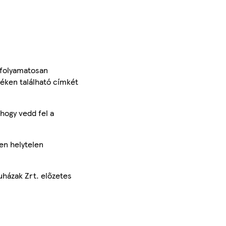
 folyamatosan
méken található címkét
hogy vedd fel a
en helytelen
uházak Zrt. előzetes