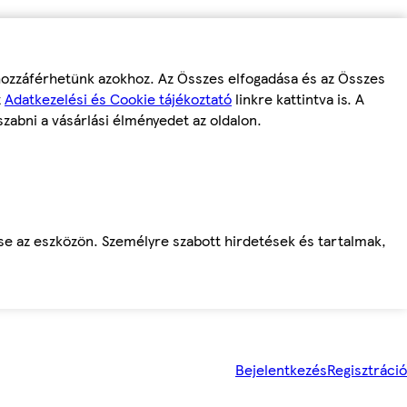
 hozzáférhetünk azokhoz. Az Összes elfogadása és az Összes
z
Adatkezelési és Cookie tájékoztató
linkre kattintva is. A
szabni a vásárlási élményedet az oldalon.
ése az eszközön. Személyre szabott hirdetések és tartalmak,
Bejelentkezés
Regisztráció