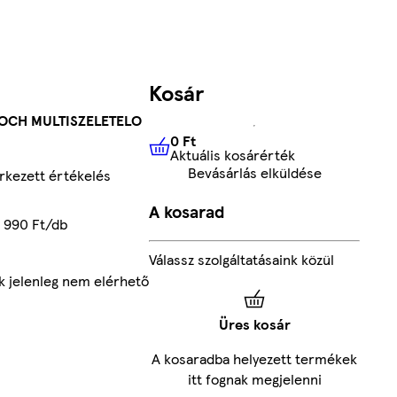
Kosár
OCH MULTISZELETELO
0 Ft
Aktuális kosárérték
0 Ft
Aktuális kosárérték
Bevásárlás elküldése
kezett értékelés
A kosarad
7 990 Ft/db
Válassz szolgáltatásaink közül
k jelenleg nem elérhető
Üres kosár
A kosaradba helyezett termékek
itt fognak megjelenni