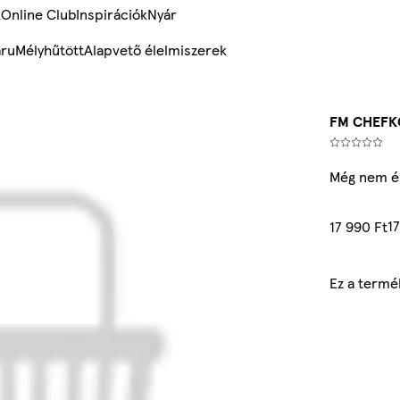
k
Online Club
Inspirációk
Nyár
ru
Mélyhűtött
Alapvető élelmiszerek
FM CHEFK
Még nem ér
1
17 990 Ft
Ez a termé