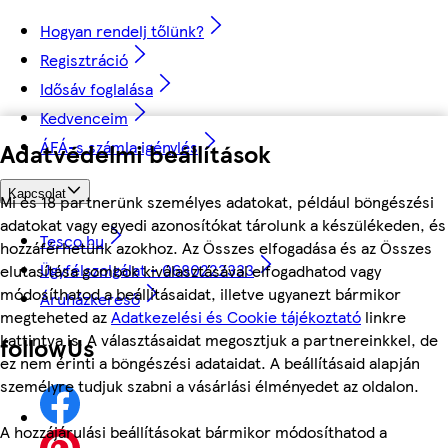
Hogyan rendelj tőlünk?
Regisztráció
Idősáv foglalása
Kedvenceim
ÁFÁ-s számla igénylés
Adatvédelmi beállítások
Kapcsolat
Mi és 18 partnerünk személyes adatokat, például böngészési
adatokat vagy egyedi azonosítókat tárolunk a készülékeden, és
Tesco.hu
hozzáférhetünk azokhoz. Az Összes elfogadása és az Összes
Ügyfélszolgálat - 0680222333
elutasítása gombok kiválasztásával elfogadhatod vagy
módosíthatod a beállításaidat, illetve ugyanezt bármikor
Áruházkereső
megteheted az
Adatkezelési és Cookie tájékoztató
linkre
kattintva is. A választásaidat megosztjuk a partnereinkkel, de
followUs
ez nem érinti a böngészési adataidat. A beállításaid alapján
személyre tudjuk szabni a vásárlási élményedet az oldalon.
A hozzájárulási beállításokat bármikor módosíthatod a