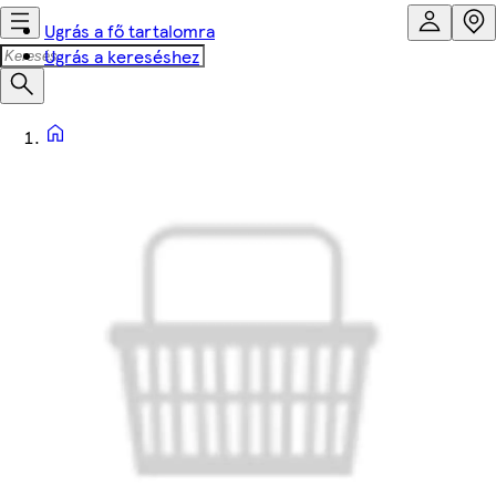
Ugrás a fő tartalomra
Ugrás a kereséshez