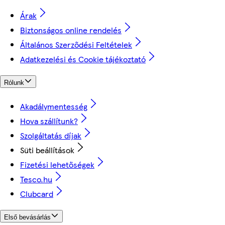
Árak
Biztonságos online rendelés
Általános Szerződési Feltételek
Adatkezelési és Cookie tájékoztató
Rólunk
Akadálymentesség
Hova szállítunk?
Szolgáltatás díjak
Süti beállítások
Fizetési lehetőségek
Tesco.hu
Clubcard
Első bevásárlás