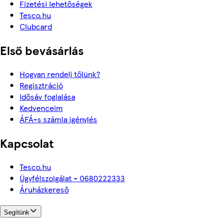
Fizetési lehetőségek
Tesco.hu
Clubcard
Első bevásárlás
Hogyan rendelj tőlünk?
Regisztráció
Idősáv foglalása
Kedvenceim
ÁFÁ-s számla igénylés
Kapcsolat
Tesco.hu
Ügyfélszolgálat - 0680222333
Áruházkereső
Segítünk