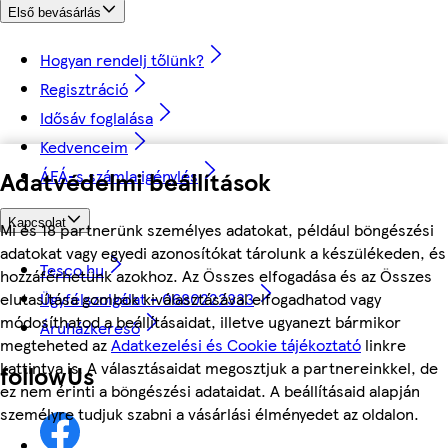
Első bevásárlás
Hogyan rendelj tőlünk?
Regisztráció
Idősáv foglalása
Kedvenceim
Adatvédelmi beállítások
ÁFÁ-s számla igénylés
Kapcsolat
Mi és 18 partnerünk személyes adatokat, például böngészési
adatokat vagy egyedi azonosítókat tárolunk a készülékeden, és
Tesco.hu
hozzáférhetünk azokhoz. Az Összes elfogadása és az Összes
Ügyfélszolgálat - 0680222333
elutasítása gombok kiválasztásával elfogadhatod vagy
módosíthatod a beállításaidat, illetve ugyanezt bármikor
Áruházkereső
megteheted az
Adatkezelési és Cookie tájékoztató
linkre
kattintva is. A választásaidat megosztjuk a partnereinkkel, de
followUs
ez nem érinti a böngészési adataidat. A beállításaid alapján
személyre tudjuk szabni a vásárlási élményedet az oldalon.