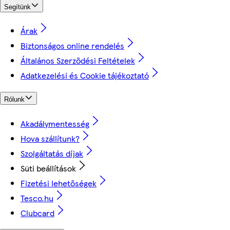
Segítünk
Árak
Biztonságos online rendelés
Általános Szerződési Feltételek
Adatkezelési és Cookie tájékoztató
Rólunk
Akadálymentesség
Hova szállítunk?
Szolgáltatás díjak
Süti beállítások
Fizetési lehetőségek
Tesco.hu
Clubcard