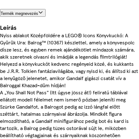
Termék megnevezés
Leírás
Nyiss ablakot Középföldére a LEGO® Icons Könyvkuckó: A
Gyűrűk Ura: Balrog™ (10367) készlettel, amely a könyvespolc
dísze lesz, és egyben remek ajándékötlet mindazok számára,
akik szeretnek olvasni és imádják a legendás filmtrilógiát!
Helyezd a könyvkuckót kedvenc regényeid közé, és kukkants
be J.R.R. Tolkien fantáziavilágába, vagy nyisd ki, és állítsd ki azt
a lenyűgöző jelenetet, amikor Gandalf gigászi csatát vív a
Balroggal Khazad-dûm hídján!
A „You Shall Not Pass” (Itt úgyse jössz át!) feliratú táblával
ellátott modell félelmet nem ismerő pózban jeleníti meg
Szürke Gandalfot, a Balrogot pedig az izzó lángfal előtt
széttárt, hatalmas szárnyaival ábrázolja. Mindkét figura
elmozdítható, a Gandalf minifigurához pedig bot és kard is
tartozik, a Balrog pedig tüzes ostorával sújt le, miközben
beállítható végtagjainak és szárnyaiknak köszönhetően