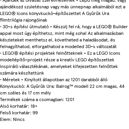
ajándékozd születésnap vagy más ünnepnap alkalmából ezt a
LEGO® Icons könyvkuckó-építőszettet A Gyűrűk Ura
filmtrilógia rajongóinak
• 3D-s építési útmutató - Készülj fel rá, hogy a LEGO® Builder
appal most úgy építhetsz, mint még soha! Az alkalmazásban
készleteket menthetsz el, követheted a haladásodat, és
felnagyíthatod, elforgathatod a modelled 3D-s változatát
• LEGO® építési projektek felnőtteknek ⁠- Ez a LEGO Icons
modellépítő-projekt része a kreatív LEGO építőszettek
inspiráló választékának, amelyeket kifejezetten felnőttek
számára készítettünk
• Méretek - Kinyitott állapotban az 1201 darabból álló
Könyvkuckó: A Gyűrűk Ura: Balrog™ modell 22 cm magas, 44
cm széles és 17 cm mély
Termékek száma a csomagban: 1201
Alsó korhatár: 18+
Felső korhatár: 99
Elem: Nincs