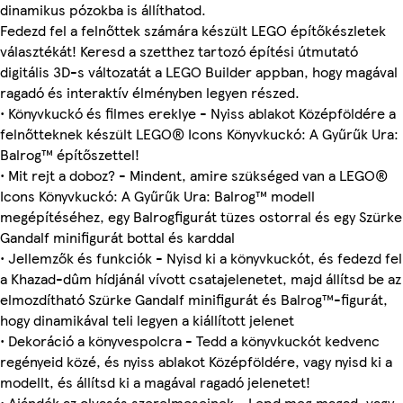
dinamikus pózokba is állíthatod.
Fedezd fel a felnőttek számára készült LEGO építőkészletek
választékát! Keresd a szetthez tartozó építési útmutató
digitális 3D-s változatát a LEGO Builder appban, hogy magával
ragadó és interaktív élményben legyen részed.
• Könyvkuckó és filmes ereklye ⁠- Nyiss ablakot Középföldére a
felnőtteknek készült LEGO® Icons Könyvkuckó: A Gyűrűk Ura:
Balrog™ építőszettel!
• Mit rejt a doboz? - Mindent, amire szükséged van a LEGO®
Icons Könyvkuckó: A Gyűrűk Ura: Balrog™ modell
megépítéséhez, egy Balrogfigurát tüzes ostorral és egy Szürke
Gandalf minifigurát bottal és karddal
• Jellemzők és funkciók - Nyisd ki a könyvkuckót, és fedezd fel
a Khazad-dûm hídjánál vívott csatajelenetet, majd állítsd be az
elmozdítható Szürke Gandalf minifigurát és Balrog™-figurát,
hogy dinamikával teli legyen a kiállított jelenet
• Dekoráció a könyvespolcra - Tedd a könyvkuckót kedvenc
regényeid közé, és nyiss ablakot Középföldére, vagy nyisd ki a
modellt, és állítsd ki a magával ragadó jelenetet!
• Ajándék az olvasás szerelmeseinek ⁠- Lepd meg magad, vagy