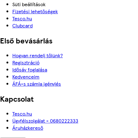
Süti beállítások
Fizetési lehetőségek
Tesco.hu
Clubcard
Első bevásárlás
Hogyan rendelj tőlünk?
Regisztráció
Idősáv foglalása
Kedvenceim
ÁFÁ-s számla igénylés
Kapcsolat
Tesco.hu
Ügyfélszolgálat - 0680222333
Áruházkereső