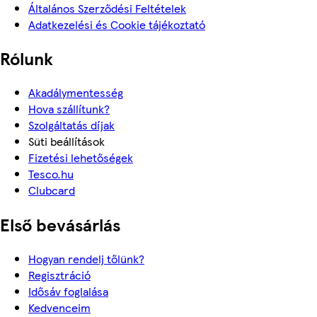
Általános Szerződési Feltételek
Adatkezelési és Cookie tájékoztató
Rólunk
Akadálymentesség
Hova szállítunk?
Szolgáltatás díjak
Süti beállítások
Fizetési lehetőségek
Tesco.hu
Clubcard
Első bevásárlás
Hogyan rendelj tőlünk?
Regisztráció
Idősáv foglalása
Kedvenceim