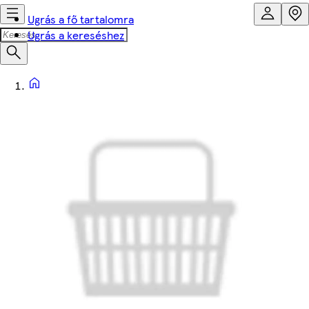
Ugrás a fő tartalomra
Ugrás a kereséshez