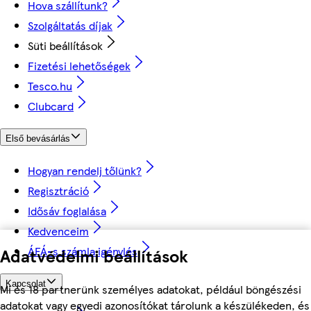
Hova szállítunk?
Szolgáltatás díjak
Süti beállítások
Fizetési lehetőségek
Tesco.hu
Clubcard
Első bevásárlás
Hogyan rendelj tőlünk?
Regisztráció
Idősáv foglalása
Kedvenceim
ÁFÁ-s számla igénylés
Adatvédelmi beállítások
Kapcsolat
Mi és 18 partnerünk személyes adatokat, például böngészési
adatokat vagy egyedi azonosítókat tárolunk a készülékeden, és