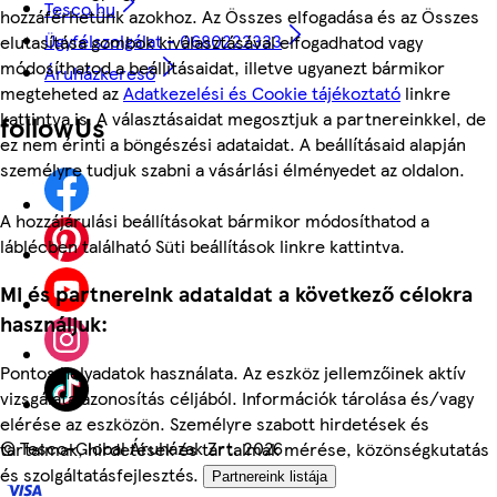
Tesco.hu
hozzáférhetünk azokhoz. Az Összes elfogadása és az Összes
Ügyfélszolgálat - 0680222333
elutasítása gombok kiválasztásával elfogadhatod vagy
módosíthatod a beállításaidat, illetve ugyanezt bármikor
Áruházkereső
megteheted az
Adatkezelési és Cookie tájékoztató
linkre
kattintva is. A választásaidat megosztjuk a partnereinkkel, de
followUs
ez nem érinti a böngészési adataidat. A beállításaid alapján
személyre tudjuk szabni a vásárlási élményedet az oldalon.
A hozzájárulási beállításokat bármikor módosíthatod a
láblécben található Süti beállítások linkre kattintva.
Mi és partnereink adataidat a következő célokra
használjuk:
Pontos helyadatok használata. Az eszköz jellemzőinek aktív
vizsgálata azonosítás céljából. Információk tárolása és/vagy
elérése az eszközön. Személyre szabott hirdetések és
©
Tesco-Global Áruházak Zrt. 2026
tartalmak, hirdetések és tartalmak mérése, közönségkutatás
és szolgáltatásfejlesztés.
Partnereink listája