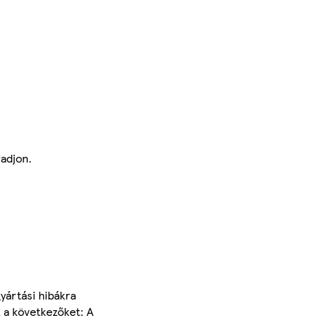
radjon.
yártási hibákra
k a következőket: A