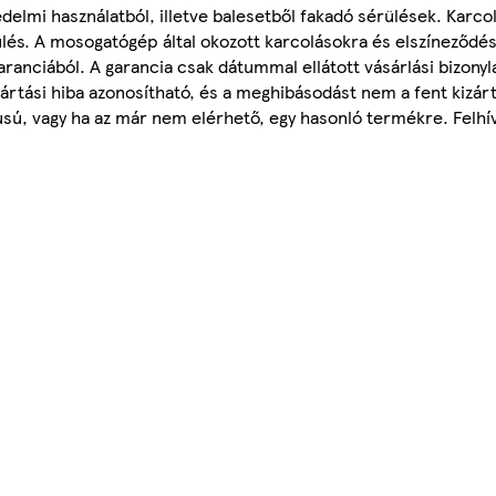
elmi használatból, illetve balesetből fakadó sérülések. Karcol
ülés. A mosogatógép által okozott karcolásokra és elszíneződé
ranciából. A garancia csak dátummal ellátott vásárlási bizonyla
yártási hiba azonosítható, és a meghibásodást nem a fent kizár
usú, vagy ha az már nem elérhető, egy hasonló termékre. Felhív