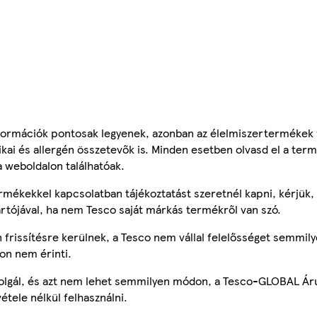
ormációk pontosak legyenek, azonban az élelmiszertermékek
tikai és allergén összetevők is. Minden esetben olvasd el a ter
a weboldalon találhatóak.
mékekkel kapcsolatban tájékoztatást szeretnél kapni, kérjük, 
ártójával, ha nem Tesco saját márkás termékről van szó.
frissítésre kerülnek, a Tesco nem vállal felelősséget semmily
on nem érinti.
szolgál, és azt nem lehet semmilyen módon, a Tesco-GLOBAL Ár
étele nélkül felhasználni.