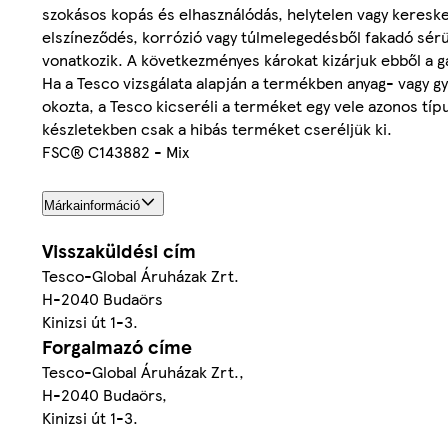
szokásos kopás és elhasználódás, helytelen vagy keresked
elszíneződés, korrózió vagy túlmelegedésből fakadó sér
vonatkozik. A következményes károkat kizárjuk ebből a ga
Ha a Tesco vizsgálata alapján a termékben anyag- vagy g
okozta, a Tesco kicseréli a terméket egy vele azonos típ
készletekben csak a hibás terméket cseréljük ki.
FSC® C143882 - Mix
Márkainformáció
Visszaküldési cím
Tesco-Global Áruházak Zrt.
H-2040 Budaörs
Kinizsi út 1-3.
Forgalmazó címe
Tesco-Global Áruházak Zrt.,
H-2040 Budaörs,
Kinizsi út 1-3.