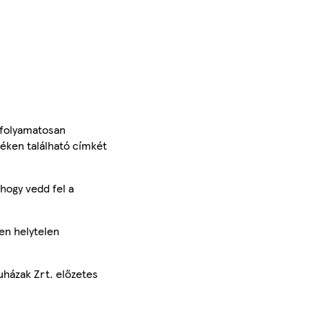
 folyamatosan
méken található címkét
hogy vedd fel a
en helytelen
uházak Zrt. előzetes