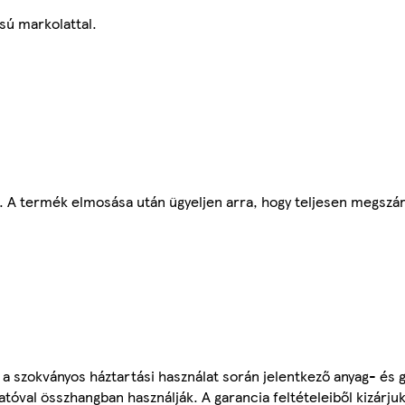
sú markolattal.
 A termék elmosása után ügyeljen arra, hogy teljesen megszá
 a szokványos háztartási használat során jelentkező anyag- és g
atóval összhangban használják. A garancia feltételeiből kizárju