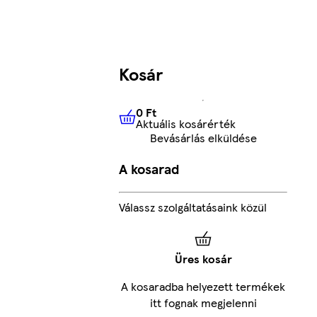
Kosár
0 Ft
Aktuális kosárérték
0 Ft
Aktuális kosárérték
Bevásárlás elküldése
A kosarad
Válassz szolgáltatásaink közül
Üres kosár
A kosaradba helyezett termékek
itt fognak megjelenni