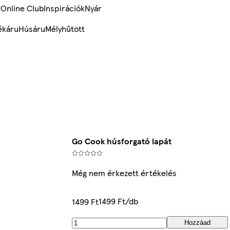
k
Online Club
Inspirációk
Nyár
ékáru
Húsáru
Mélyhűtött
Go Cook húsforgató lapát
Még nem érkezett értékelés
1499 Ft/db
1499 Ft
Hozzáad