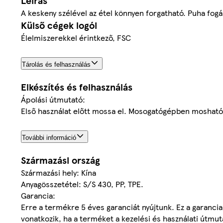
Leírás
A keskeny szélével az étel könnyen forgatható. Puha fogá
Külső cégek logói
Élelmiszerekkel érintkező, FSC
Tárolás és felhasználás
Elkészítés és felhasználás
Ápolási útmutató:
Első használat előtt mossa el. Mosogatógépben mosható.
További információ
Származási ország
Származási hely: Kína
Anyagösszetétel: S/S 430, PP, TPE.
Garancia:
Erre a termékre 5 éves garanciát nyújtunk. Ez a garancia
vonatkozik, ha a terméket a kezelési és használati útmut