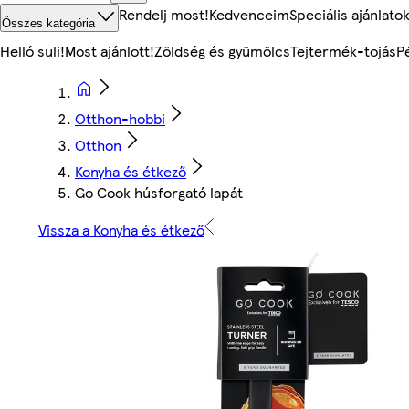
Rendelj most!
Kedvenceim
Speciális ajánlato
Összes kategória
Helló suli!
Most ajánlott!
Zöldség és gyümölcs
Tejtermék-tojás
P
Otthon-hobbi
Otthon
Konyha és étkező
Go Cook húsforgató lapát
Vissza a Konyha és étkező