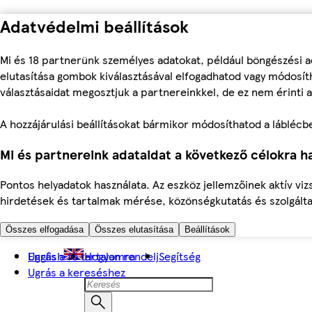
Adatvédelmi beállítások
Mi és 18 partnerünk személyes adatokat, például böngészési a
elutasítása gombok kiválasztásával elfogadhatod vagy módosíth
választásaidat megosztjuk a partnereinkkel, de ez nem érinti a
A hozzájárulási beállításokat bármikor módosíthatod a láblécben 
Mi és partnereink adataidat a következő célokra ha
Pontos helyadatok használata. Az eszköz jellemzőinek aktív viz
hirdetések és tartalmak mérése, közönségkutatás és szolgálta
Összes elfogadása
Összes elutasítása
Beállítások
Ugrás a fő tartalomra
English
Hogyan rendelj
Segítség
Ugrás a kereséshez