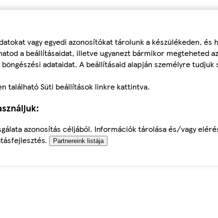
datokat vagy egyedi azonosítókat tárolunk a készülékeden, és
atod a beállításaidat, illetve ugyanezt bármikor megteheted a
 böngészési adataidat. A beállításaid alapján személyre tudjuk 
található Süti beállítások linkre kattintva.
sználjuk:
sgálata azonosítás céljából. Információk tárolása és/vagy elér
tásfejlesztés.
Partnereink listája