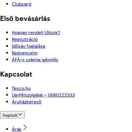
Clubcard
Első bevásárlás
Hogyan rendelj tőlünk?
Regisztráció
Idősáv foglalása
Kedvenceim
ÁFÁ-s számla igénylés
Kapcsolat
Tesco.hu
Ügyfélszolgálat - 0680222333
Áruházkereső
Segítünk
Árak