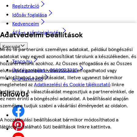
Regisztráció
Idősáv foglalása
Kedvenceim
ÁFÁ-s számla igénylés
Adatvédelmi beállítások
Kapcsolat
Mi és 18 partnerünk személyes adatokat, például böngészési
adatokat vagy egyedi azonosítókat tárolunk a készülékeden, és
Tesco.hu
hozzáférhetünk azokhoz. Az Összes elfogadása és az Összes
Ügyfélszolgálat - 0680222333
elutasítása gombok kiválasztásával elfogadhatod vagy
módosíthatod a beállításaidat, illetve ugyanezt bármikor
Áruházkereső
megteheted az
Adatkezelési és Cookie tájékoztató
linkre
kattintva is. A választásaidat megosztjuk a partnereinkkel, de
followUs
ez nem érinti a böngészési adataidat. A beállításaid alapján
személyre tudjuk szabni a vásárlási élményedet az oldalon.
A hozzájárulási beállításokat bármikor módosíthatod a
láblécben található Süti beállítások linkre kattintva.