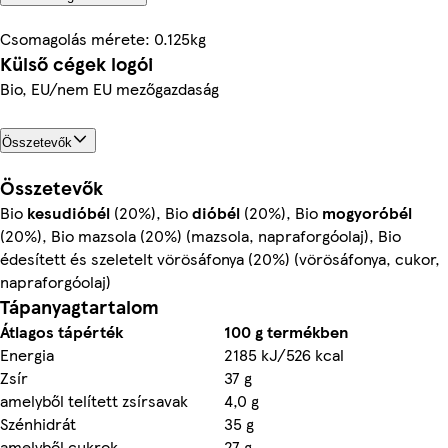
Csomagolás mérete: 0.125kg
Külső cégek logói
Bio, EU/nem EU mezőgazdaság
Összetevők
Összetevők
Bio
kesudióbél
(20%), Bio
dióbél
(20%), Bio
mogyoróbél
(20%), Bio mazsola (20%) (mazsola, napraforgóolaj), Bio
édesített és szeletelt vörösáfonya (20%) (vörösáfonya, cukor,
napraforgóolaj)
Tápanyagtartalom
Átlagos tápérték
100 g termékben
Energia
2185 kJ/526 kcal
Zsír
37 g
amelyből telített zsírsavak
4,0 g
Szénhidrát
35 g
amelyből cukrok
27 g