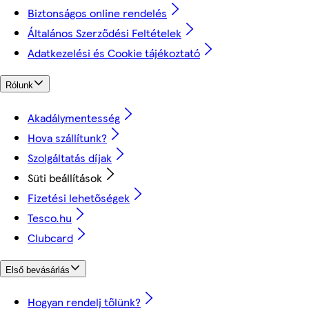
Biztonságos online rendelés
Általános Szerződési Feltételek
Adatkezelési és Cookie tájékoztató
Rólunk
Akadálymentesség
Hova szállítunk?
Szolgáltatás díjak
Süti beállítások
Fizetési lehetőségek
Tesco.hu
Clubcard
Első bevásárlás
Hogyan rendelj tőlünk?