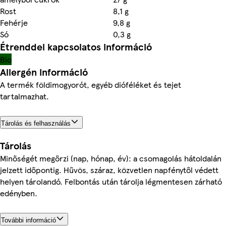
Rost
8,1 g
Fehérje
9,8 g
Só
0,3 g
Étrenddel kapcsolatos információ
Bio
Allergén információ
A termék földimogyorót, egyéb dióféléket és tejet
tartalmazhat.
Tárolás és felhasználás
Tárolás
Minőségét megőrzi (nap, hónap, év): a csomagolás hátoldalán
jelzett időpontig. Hűvös, száraz, közvetlen napfénytől védett
helyen tárolandó. Felbontás után tárolja légmentesen zárható
edényben.
További információ