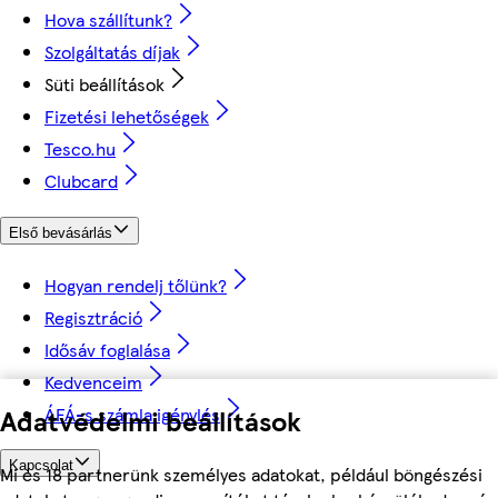
Hova szállítunk?
Szolgáltatás díjak
Süti beállítások
Fizetési lehetőségek
Tesco.hu
Clubcard
Első bevásárlás
Hogyan rendelj tőlünk?
Regisztráció
Idősáv foglalása
Kedvenceim
ÁFÁ-s számla igénylés
Adatvédelmi beállítások
Kapcsolat
Mi és 18 partnerünk személyes adatokat, például böngészési