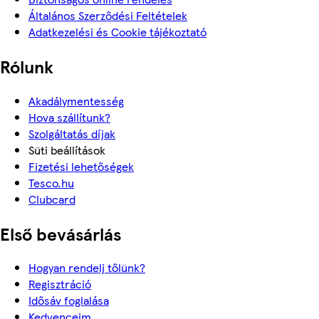
Általános Szerződési Feltételek
Adatkezelési és Cookie tájékoztató
Rólunk
Akadálymentesség
Hova szállítunk?
Szolgáltatás díjak
Süti beállítások
Fizetési lehetőségek
Tesco.hu
Clubcard
Első bevásárlás
Hogyan rendelj tőlünk?
Regisztráció
Idősáv foglalása
Kedvenceim