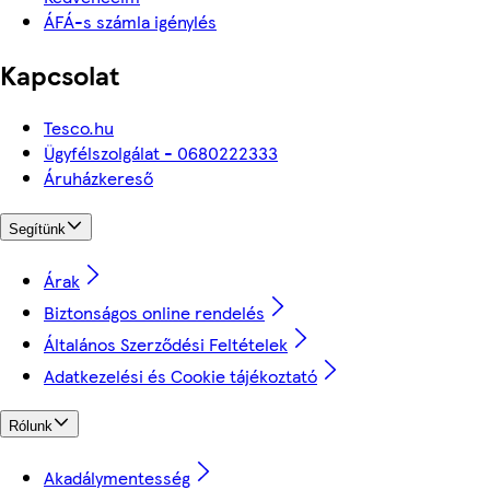
ÁFÁ-s számla igénylés
Kapcsolat
Tesco.hu
Ügyfélszolgálat - 0680222333
Áruházkereső
Segítünk
Árak
Biztonságos online rendelés
Általános Szerződési Feltételek
Adatkezelési és Cookie tájékoztató
Rólunk
Akadálymentesség