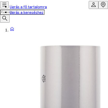
Ugrás a fő tartalomra
Ugrás a kereséshez