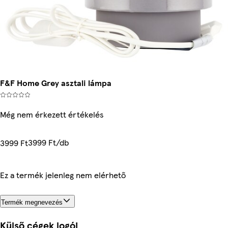
F&F Home Grey asztali lámpa
Még nem érkezett értékelés
3999 Ft/db
3999 Ft
Ez a termék jelenleg nem elérhető
Termék megnevezés
Külső cégek logói