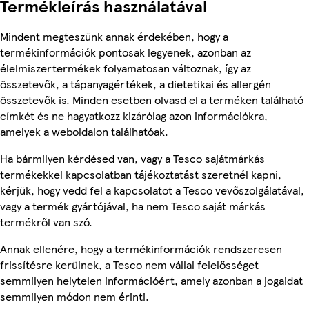
Termékleírás használatával
Mindent megteszünk annak érdekében, hogy a
termékinformációk pontosak legyenek, azonban az
élelmiszertermékek folyamatosan változnak, így az
összetevők, a tápanyagértékek, a dietetikai és allergén
összetevők is. Minden esetben olvasd el a terméken található
címkét és ne hagyatkozz kizárólag azon információkra,
amelyek a weboldalon találhatóak.
Ha bármilyen kérdésed van, vagy a Tesco sajátmárkás
termékekkel kapcsolatban tájékoztatást szeretnél kapni,
kérjük, hogy vedd fel a kapcsolatot a Tesco vevőszolgálatával,
vagy a termék gyártójával, ha nem Tesco saját márkás
termékről van szó.
Annak ellenére, hogy a termékinformációk rendszeresen
frissítésre kerülnek, a Tesco nem vállal felelősséget
semmilyen helytelen információért, amely azonban a jogaidat
semmilyen módon nem érinti.