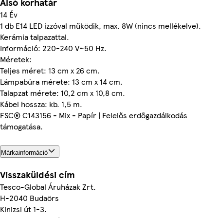
Alsó korhatár
14 Év
1 db E14 LED izzóval működik, max. 8W (nincs mellékelve).
Kerámia talpazattal.
Információ: 220-240 V~50 Hz.
Méretek:
Teljes méret: 13 cm x 26 cm.
Lámpabúra mérete: 13 cm x 14 cm.
Talapzat mérete: 10,2 cm x 10,8 cm.
Kábel hossza: kb. 1,5 m.
FSC® C143156 - Mix - Papír | Felelős erdőgazdálkodás
támogatása.
Márkainformáció
Visszaküldési cím
Tesco-Global Áruházak Zrt.
H-2040 Budaörs
Kinizsi út 1-3.