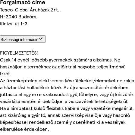
Forgalmazó címe
Tesco-Global Áruházak Zrt.,
H-2040 Budaörs,
Kinizsi út 1-3.
Biztonsági információ
FIGYELMEZTETÉS!
Csak 14 évnél idősebb gyermekek számára alkalmas. Ne
használjon a termékhez az előírtnál nagyobb teljesítményű
izzót.
Az üzemképtelen elektromos készülékeket/elemeket ne rakja
a háztartási hulladékok közé. Az újrahasznosítás érdekében
juttassa el egy erre szakosodott gyűjtőhelyre, vagy új készülék
vásárlása esetén érdeklődjön a visszavételi lehetőségekről.
Ha a lámpatest külső flexibilis kábele vagy vezetéke megsérül,
azt kizárólag a gyártó, annak szervizképviselője vagy hasonló
képesítéssel rendelkező személy cserélheti ki a veszélyek
elkerülése érdekében.