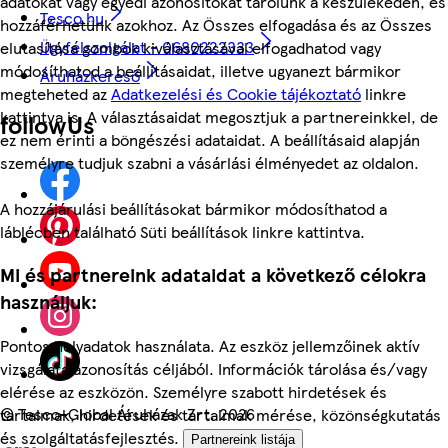
adatokat vagy egyedi azonosítókat tárolunk a készülékeden, és
Tesco.hu
hozzáférhetünk azokhoz. Az Összes elfogadása és az Összes
Ügyfélszolgálat - 0680222333
elutasítása gombok kiválasztásával elfogadhatod vagy
módosíthatod a beállításaidat, illetve ugyanezt bármikor
Áruházkereső
megteheted az
Adatkezelési és Cookie tájékoztató
linkre
kattintva is. A választásaidat megosztjuk a partnereinkkel, de
followUs
ez nem érinti a böngészési adataidat. A beállításaid alapján
személyre tudjuk szabni a vásárlási élményedet az oldalon.
A hozzájárulási beállításokat bármikor módosíthatod a
láblécben található Süti beállítások linkre kattintva.
Mi és partnereink adataidat a következő célokra
használjuk:
Pontos helyadatok használata. Az eszköz jellemzőinek aktív
vizsgálata azonosítás céljából. Információk tárolása és/vagy
elérése az eszközön. Személyre szabott hirdetések és
©
Tesco-Global Áruházak Zrt. 2026
tartalmak, hirdetések és tartalmak mérése, közönségkutatás
és szolgáltatásfejlesztés.
Partnereink listája