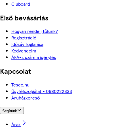
Clubcard
Első bevásárlás
Hogyan rendelj tőlünk?
Regisztráció
Idősáv foglalása
Kedvenceim
ÁFÁ-s számla igénylés
Kapcsolat
Tesco.hu
Ügyfélszolgálat - 0680222333
Áruházkereső
Segítünk
Árak