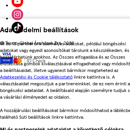
Adatvédelmi beállítások
©
Tesco-Global Áruházak Zrt. 2026
Mi és 18 partnerünk személyes adatokat, például böngészési
adatokat vagy egyedi azonosítókat tárolunk a készülékeden, és
hozzáférhetünk azokhoz. Az Összes elfogadása és az Összes
elutasítása gombok kiválasztásával elfogadhatod vagy módosít
a beállításaidat, illetve ugyanezt bármikor megteheted az
Adatkezelési és Cookie tájékoztató
linkre kattintva is. A
választásaidat megosztjuk a partnereinkkel, de ez nem érinti a
böngészési adataidat. A beállításaid alapján személyre tudjuk 
a vásárlási élményedet az oldalon.
A hozzájárulási beállításokat bármikor módosíthatod a láblécb
található Süti beállítások linkre kattintva.
Mi és partnereink adataidat a következő célokra