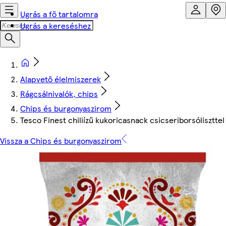
Ugrás a fő tartalomra
Ugrás a kereséshez
Alapvető élelmiszerek
Rágcsálnivalók, chips
Chips és burgonyaszirom
Tesco Finest chiliízű kukoricasnack csicseriborsóliszttel
Vissza a Chips és burgonyaszirom