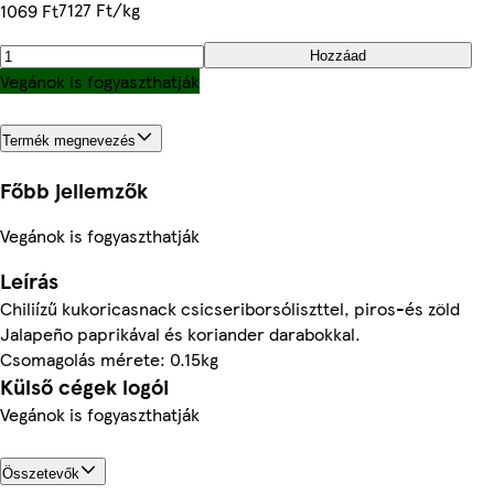
7127 Ft/kg
1069 Ft
Hozzáad
Vegánok is fogyaszthatják
Termék megnevezés
Főbb jellemzők
Vegánok is fogyaszthatják
Leírás
Chiliízű kukoricasnack csicseriborsóliszttel, piros-és zöld
Jalapeño paprikával és koriander darabokkal.
Csomagolás mérete: 0.15kg
Külső cégek logói
Vegánok is fogyaszthatják
Összetevők