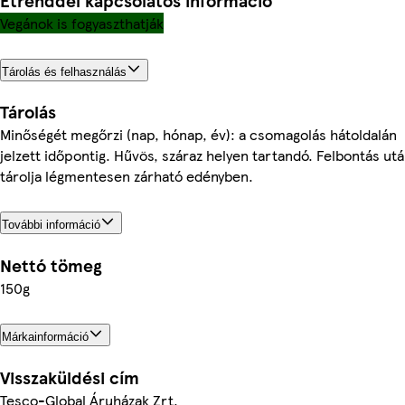
Étrenddel kapcsolatos információ
Vegánok is fogyaszthatják
Tárolás és felhasználás
Tárolás
Minőségét megőrzi (nap, hónap, év): a csomagolás hátoldalán
jelzett időpontig. Hűvös, száraz helyen tartandó. Felbontás ut
tárolja légmentesen zárható edényben.
További információ
Nettó tömeg
150g
Márkainformáció
Visszaküldési cím
Tesco-Global Áruházak Zrt.