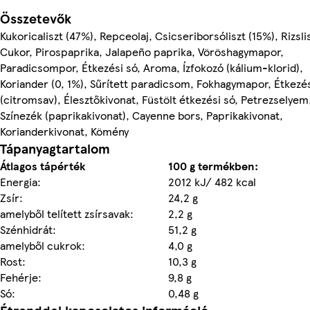
Összetevők
Kukoricaliszt (47%), Repceolaj, Csicseriborsóliszt (15%), Rizsli
Cukor, Pirospaprika, Jalapeño paprika, Vöröshagymapor,
Paradicsompor, Étkezési só, Aroma, Ízfokozó (kálium-klorid),
Koriander (0, 1%), Sűrített paradicsom, Fokhagymapor, Étkezés
(citromsav), Élesztőkivonat, Füstölt étkezési só, Petrezselyem
Színezék (paprikakivonat), Cayenne bors, Paprikakivonat,
Korianderkivonat, Kömény
Tápanyagtartalom
Átlagos tápérték
100 g termékben:
Energia:
2012 kJ/ 482 kcal
Zsír:
24,2 g
amelyből telített zsírsavak:
2,2 g
Szénhidrát:
51,2 g
amelyből cukrok:
4,0 g
Rost:
10,3 g
Fehérje:
9,8 g
Só:
0,48 g