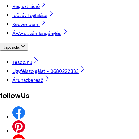
Regisztráció
Idősáv foglalása
Kedvenceim
ÁFÁ-s számla igénylés
Kapcsolat
Tesco.hu
Ügyfélszolgálat - 0680222333
Áruházkereső
followUs