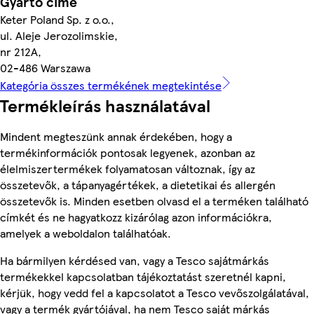
Gyártó címe
Keter Poland Sp. z o.o.,
ul. Aleje Jerozolimskie,
nr 212A,
02-486 Warszawa
Kategória összes termékének megtekintése
Termékleírás használatával
Mindent megteszünk annak érdekében, hogy a
termékinformációk pontosak legyenek, azonban az
élelmiszertermékek folyamatosan változnak, így az
összetevők, a tápanyagértékek, a dietetikai és allergén
összetevők is. Minden esetben olvasd el a terméken található
címkét és ne hagyatkozz kizárólag azon információkra,
amelyek a weboldalon találhatóak.
Ha bármilyen kérdésed van, vagy a Tesco sajátmárkás
termékekkel kapcsolatban tájékoztatást szeretnél kapni,
kérjük, hogy vedd fel a kapcsolatot a Tesco vevőszolgálatával,
vagy a termék gyártójával, ha nem Tesco saját márkás