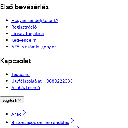
Első bevásárlás
Hogyan rendelj tőlünk?
Regisztráció
Idősáv foglalása
Kedvenceim
ÁFÁ-s számla igénylés
Kapcsolat
Tesco.hu
Ügyfélszolgálat - 0680222333
Áruházkereső
Segítünk
Árak
Biztonságos online rendelés