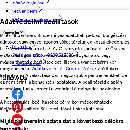
Idősáv foglalása
Kedvenceim
Adatvédelmi beállítások
ÁFÁ-s számla igénylés
Kapcsolat
Mi és 18 partnerünk személyes adatokat, például böngészési
adatokat vagy egyedi azonosítókat tárolunk a készülékeden, és
Tesco.hu
hozzáférhetünk azokhoz. Az Összes elfogadása és az Összes
Ügyfélszolgálat - 0680222333
elutasítása gombok kiválasztásával elfogadhatod vagy
módosíthatod a beállításaidat, illetve ugyanezt bármikor
Áruházkereső
megteheted az
Adatkezelési és Cookie tájékoztató
linkre
kattintva is. A választásaidat megosztjuk a partnereinkkel, de
followUs
ez nem érinti a böngészési adataidat. A beállításaid alapján
személyre tudjuk szabni a vásárlási élményedet az oldalon.
A hozzájárulási beállításokat bármikor módosíthatod a
láblécben található Süti beállítások linkre kattintva.
Mi és partnereink adataidat a következő célokra
használjuk: