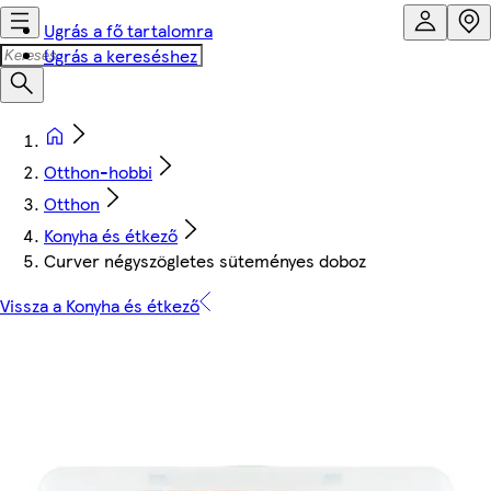
Ugrás a fő tartalomra
Ugrás a kereséshez
Otthon-hobbi
Otthon
Konyha és étkező
Curver négyszögletes süteményes doboz
Vissza a Konyha és étkező