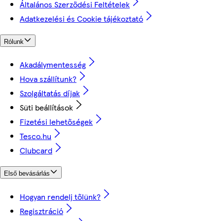
Általános Szerződési Feltételek
Adatkezelési és Cookie tájékoztató
Rólunk
Akadálymentesség
Hova szállítunk?
Szolgáltatás díjak
Süti beállítások
Fizetési lehetőségek
Tesco.hu
Clubcard
Első bevásárlás
Hogyan rendelj tőlünk?
Regisztráció