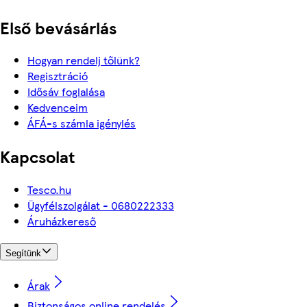
Első bevásárlás
Hogyan rendelj tőlünk?
Regisztráció
Idősáv foglalása
Kedvenceim
ÁFÁ-s számla igénylés
Kapcsolat
Tesco.hu
Ügyfélszolgálat - 0680222333
Áruházkereső
Segítünk
Árak
Biztonságos online rendelés