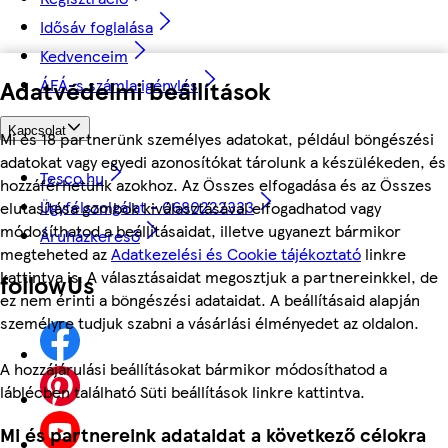
Idősáv foglalása
Kedvenceim
ÁFÁ-s számla igénylés
Adatvédelmi beállítások
Kapcsolat
Mi és 18 partnerünk személyes adatokat, például böngészési
adatokat vagy egyedi azonosítókat tárolunk a készülékeden, és
Tesco.hu
hozzáférhetünk azokhoz. Az Összes elfogadása és az Összes
Ügyfélszolgálat - 0680222333
elutasítása gombok kiválasztásával elfogadhatod vagy
módosíthatod a beállításaidat, illetve ugyanezt bármikor
Áruházkereső
megteheted az
Adatkezelési és Cookie tájékoztató
linkre
kattintva is. A választásaidat megosztjuk a partnereinkkel, de
followUs
ez nem érinti a böngészési adataidat. A beállításaid alapján
személyre tudjuk szabni a vásárlási élményedet az oldalon.
A hozzájárulási beállításokat bármikor módosíthatod a
láblécben található Süti beállítások linkre kattintva.
Mi és partnereink adataidat a következő célokra