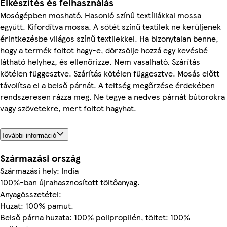
Elkészítés és felhasználás
Mosógépben mosható. Hasonló színű textíliákkal mossa
együtt. Kifordítva mossa. A sötét színű textilek ne kerüljenek
érintkezésbe világos színű textilekkel. Ha bizonytalan benne,
hogy a termék foltot hagy-e, dörzsölje hozzá egy kevésbé
látható helyhez, és ellenőrizze. Nem vasalható. Szárítás
kötélen függesztve. Szárítás kötélen függesztve. Mosás előtt
távolítsa el a belső párnát. A teltség megőrzése érdekében
rendszeresen rázza meg. Ne tegye a nedves párnát bútorokra
vagy szövetekre, mert foltot hagyhat.
További információ
Származási ország
Származási hely: India
100%-ban újrahasznosított töltőanyag.
Anyagösszetétel:
Huzat: 100% pamut.
Belső párna huzata: 100% polipropilén, töltet: 100%