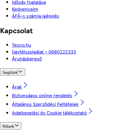
Idősáv foglalása
Kedvenceim
ÁFÁ-s számla igénylés
Kapcsolat
Tesco.hu
Ügyfélszolgálat - 0680222333
Áruházkereső
Segítünk
Árak
Biztonságos online rendelés
Általános Szerződési Feltételek
Adatkezelési és Cookie tájékoztató
Rólunk