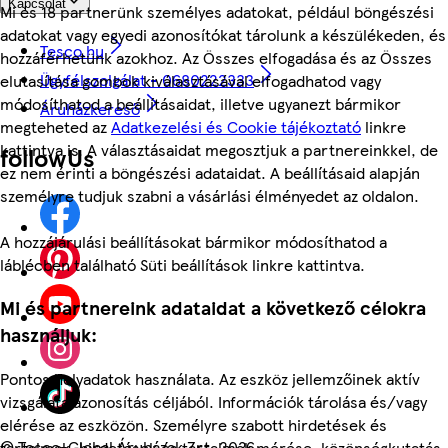
Kapcsolat
Mi és 18 partnerünk személyes adatokat, például böngészési
adatokat vagy egyedi azonosítókat tárolunk a készülékeden, és
Tesco.hu
hozzáférhetünk azokhoz. Az Összes elfogadása és az Összes
Ügyfélszolgálat - 0680222333
elutasítása gombok kiválasztásával elfogadhatod vagy
módosíthatod a beállításaidat, illetve ugyanezt bármikor
Áruházkereső
megteheted az
Adatkezelési és Cookie tájékoztató
linkre
kattintva is. A választásaidat megosztjuk a partnereinkkel, de
followUs
ez nem érinti a böngészési adataidat. A beállításaid alapján
személyre tudjuk szabni a vásárlási élményedet az oldalon.
A hozzájárulási beállításokat bármikor módosíthatod a
láblécben található Süti beállítások linkre kattintva.
Mi és partnereink adataidat a következő célokra
használjuk:
Pontos helyadatok használata. Az eszköz jellemzőinek aktív
vizsgálata azonosítás céljából. Információk tárolása és/vagy
elérése az eszközön. Személyre szabott hirdetések és
©
Tesco-Global Áruházak Zrt. 2026
tartalmak, hirdetések és tartalmak mérése, közönségkutatás