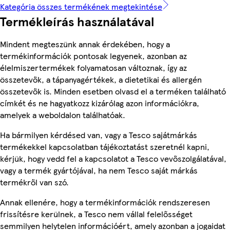
Kategória összes termékének megtekintése
Termékleírás használatával
Mindent megteszünk annak érdekében, hogy a
termékinformációk pontosak legyenek, azonban az
élelmiszertermékek folyamatosan változnak, így az
összetevők, a tápanyagértékek, a dietetikai és allergén
összetevők is. Minden esetben olvasd el a terméken található
címkét és ne hagyatkozz kizárólag azon információkra,
amelyek a weboldalon találhatóak.
Ha bármilyen kérdésed van, vagy a Tesco sajátmárkás
termékekkel kapcsolatban tájékoztatást szeretnél kapni,
kérjük, hogy vedd fel a kapcsolatot a Tesco vevőszolgálatával,
vagy a termék gyártójával, ha nem Tesco saját márkás
termékről van szó.
Annak ellenére, hogy a termékinformációk rendszeresen
frissítésre kerülnek, a Tesco nem vállal felelősséget
semmilyen helytelen információért, amely azonban a jogaidat