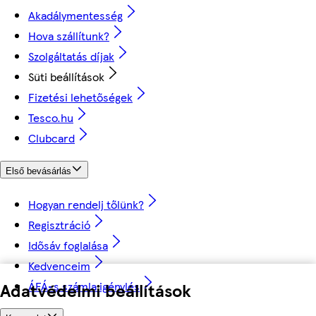
Akadálymentesség
Hova szállítunk?
Szolgáltatás díjak
Süti beállítások
Fizetési lehetőségek
Tesco.hu
Clubcard
Első bevásárlás
Hogyan rendelj tőlünk?
Regisztráció
Idősáv foglalása
Kedvenceim
ÁFÁ-s számla igénylés
Adatvédelmi beállítások