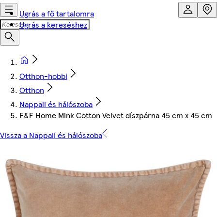
Ugrás a fő tartalomra
Ugrás a kereséshez
Otthon-hobbi
Otthon
Nappali és hálószoba
F&F Home Mink Cotton Velvet díszpárna 45 cm x 45 cm
Vissza a Nappali és hálószoba