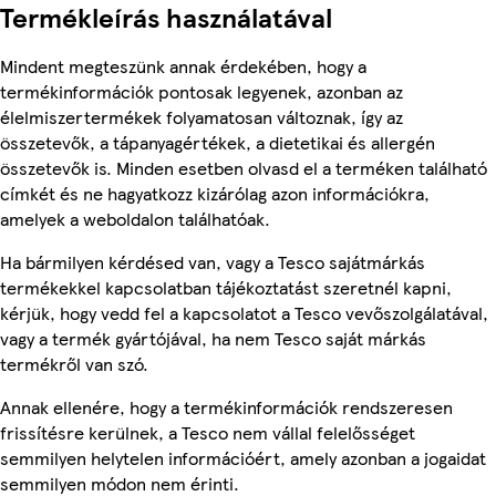
Termékleírás használatával
Mindent megteszünk annak érdekében, hogy a
termékinformációk pontosak legyenek, azonban az
élelmiszertermékek folyamatosan változnak, így az
összetevők, a tápanyagértékek, a dietetikai és allergén
összetevők is. Minden esetben olvasd el a terméken található
címkét és ne hagyatkozz kizárólag azon információkra,
amelyek a weboldalon találhatóak.
Ha bármilyen kérdésed van, vagy a Tesco sajátmárkás
termékekkel kapcsolatban tájékoztatást szeretnél kapni,
kérjük, hogy vedd fel a kapcsolatot a Tesco vevőszolgálatával,
vagy a termék gyártójával, ha nem Tesco saját márkás
termékről van szó.
Annak ellenére, hogy a termékinformációk rendszeresen
frissítésre kerülnek, a Tesco nem vállal felelősséget
semmilyen helytelen információért, amely azonban a jogaidat
semmilyen módon nem érinti.