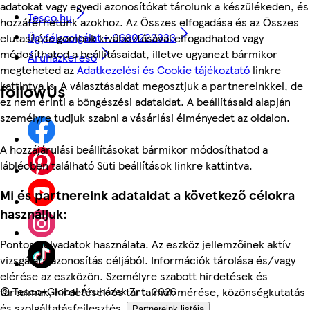
adatokat vagy egyedi azonosítókat tárolunk a készülékeden, és
Tesco.hu
hozzáférhetünk azokhoz. Az Összes elfogadása és az Összes
Ügyfélszolgálat - 0680222333
elutasítása gombok kiválasztásával elfogadhatod vagy
módosíthatod a beállításaidat, illetve ugyanezt bármikor
Áruházkereső
megteheted az
Adatkezelési és Cookie tájékoztató
linkre
kattintva is. A választásaidat megosztjuk a partnereinkkel, de
followUs
ez nem érinti a böngészési adataidat. A beállításaid alapján
személyre tudjuk szabni a vásárlási élményedet az oldalon.
A hozzájárulási beállításokat bármikor módosíthatod a
láblécben található Süti beállítások linkre kattintva.
Mi és partnereink adataidat a következő célokra
használjuk:
Pontos helyadatok használata. Az eszköz jellemzőinek aktív
vizsgálata azonosítás céljából. Információk tárolása és/vagy
elérése az eszközön. Személyre szabott hirdetések és
©
Tesco-Global Áruházak Zrt. 2026
tartalmak, hirdetések és tartalmak mérése, közönségkutatás
és szolgáltatásfejlesztés.
Partnereink listája