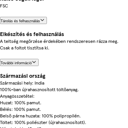
FSC
Tárolás és felhasználás
Elkészítés és felhasználás
A teltség megőrzése érdekében rendszeresen rázza meg.
Csak a foltot tisztítsa ki.
További információ
Származási ország
Származási hely: India
100%-ban újrahasznosított töltőanyag.
Anyagösszetétel:
Huzat: 100% pamut.
Bélés: 100% pamut.
Belső párna huzata: 100% polipropilén.
Töltet: 100% poliészter (újrahasznosított).