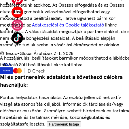
hozzáférhetünk azokhoz. Az Összes elfogadása és az Összes
elutasítása gombok kiválasztásával elfogadhatod vagy
módosíthatod a beállításaidat, illetve ugyanezt bármikor
megteheted az
Adatkezelési és Cookie tájékoztató
linkre
kattintva is. A választásaidat megosztjuk a partnereinkkel, de 
nem érinti a böngészési adataidat. A beállításaid alapján
személyre tudjuk szabni a vásárlási élményedet az oldalon.
©
Tesco-Global Áruházak Zrt. 2026
A hozzájárulási beállításokat bármikor módosíthatod a láblécb
található Süti beállítások linkre kattintva.
Mi és partnereink adataidat a következő célokra
használjuk:
Pontos helyadatok használata. Az eszköz jellemzőinek aktív
vizsgálata azonosítás céljából. Információk tárolása és/vagy
elérése az eszközön. Személyre szabott hirdetések és tartalm
hirdetések és tartalmak mérése, közönségkutatás és
szolgáltatásfejlesztés.
Partnereink listája