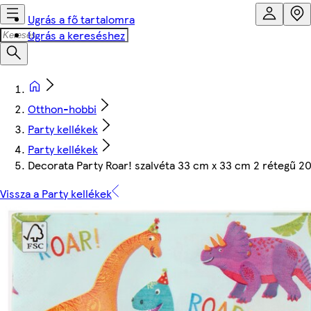
Ugrás a fő tartalomra
Ugrás a kereséshez
Otthon-hobbi
Party kellékek
Party kellékek
Decorata Party Roar! szalvéta 33 cm x 33 cm 2 rétegű 2
Vissza a Party kellékek