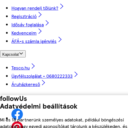
Hogyan rendelj tőlünk?
Regisztráció
Idősáv foglalása
Kedvenceim
ÁFÁ-s számla igénylés
Kapcsolat
Tesco.hu
Ügyfélszolgálat - 0680222333
Áruházkereső
followUs
Adatvédelmi beállítások
Mi és 18 partnerünk személyes adatokat, például böngészési
adatokat vagy egyedi azonosítókat tárolunk a készülékeden, és