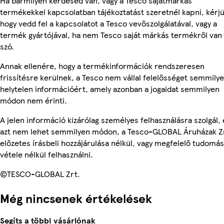
Ha bármilyen kérdésed van, vagy a Tesco sajátmárkás
termékekkel kapcsolatban tájékoztatást szeretnél kapni, kérjü
hogy vedd fel a kapcsolatot a Tesco vevőszolgálatával, vagy a
termék gyártójával, ha nem Tesco saját márkás termékről van
szó.
Annak ellenére, hogy a termékinformációk rendszeresen
frissítésre kerülnek, a Tesco nem vállal felelősséget semmily
helytelen információért, amely azonban a jogaidat semmilyen
módon nem érinti.
A jelen információ kizárólag személyes felhasználásra szolgál, 
azt nem lehet semmilyen módon, a Tesco-GLOBAL Áruházak Z
előzetes írásbeli hozzájárulása nélkül, vagy megfelelő tudomás
vétele nélkül felhasználni.
©TESCO-GLOBAL Zrt.
Még nincsenek értékelések
Segíts a többi vásárlónak