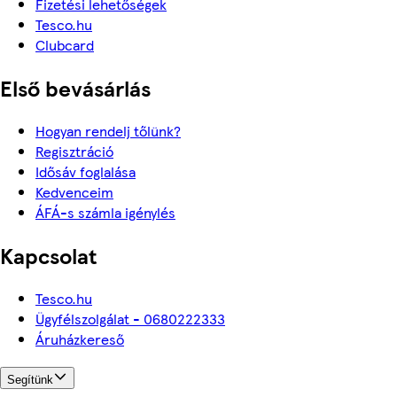
Fizetési lehetőségek
Tesco.hu
Clubcard
Első bevásárlás
Hogyan rendelj tőlünk?
Regisztráció
Idősáv foglalása
Kedvenceim
ÁFÁ-s számla igénylés
Kapcsolat
Tesco.hu
Ügyfélszolgálat - 0680222333
Áruházkereső
Segítünk