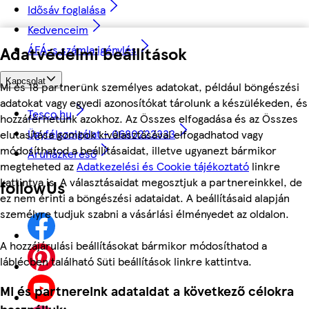
Idősáv foglalása
Kedvenceim
Adatvédelmi beállítások
ÁFÁ-s számla igénylés
Kapcsolat
Mi és 18 partnerünk személyes adatokat, például böngészési
adatokat vagy egyedi azonosítókat tárolunk a készülékeden, és
Tesco.hu
hozzáférhetünk azokhoz. Az Összes elfogadása és az Összes
Ügyfélszolgálat - 0680222333
elutasítása gombok kiválasztásával elfogadhatod vagy
módosíthatod a beállításaidat, illetve ugyanezt bármikor
Áruházkereső
megteheted az
Adatkezelési és Cookie tájékoztató
linkre
kattintva is. A választásaidat megosztjuk a partnereinkkel, de
followUs
ez nem érinti a böngészési adataidat. A beállításaid alapján
személyre tudjuk szabni a vásárlási élményedet az oldalon.
A hozzájárulási beállításokat bármikor módosíthatod a
láblécben található Süti beállítások linkre kattintva.
Mi és partnereink adataidat a következő célokra