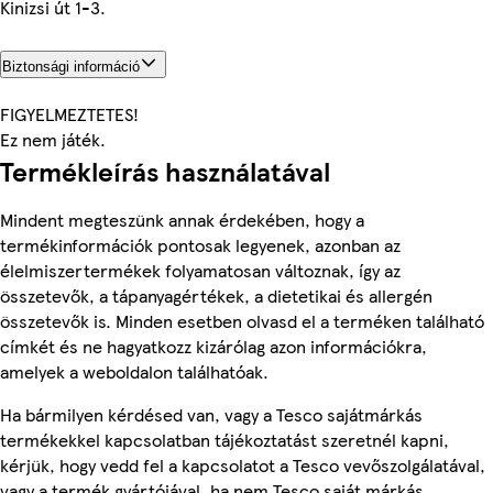
Kinizsi út 1-3.
Biztonsági információ
FIGYELMEZTETES!
Ez nem játék.
Termékleírás használatával
Mindent megteszünk annak érdekében, hogy a
termékinformációk pontosak legyenek, azonban az
élelmiszertermékek folyamatosan változnak, így az
összetevők, a tápanyagértékek, a dietetikai és allergén
összetevők is. Minden esetben olvasd el a terméken található
címkét és ne hagyatkozz kizárólag azon információkra,
amelyek a weboldalon találhatóak.
Ha bármilyen kérdésed van, vagy a Tesco sajátmárkás
termékekkel kapcsolatban tájékoztatást szeretnél kapni,
kérjük, hogy vedd fel a kapcsolatot a Tesco vevőszolgálatával,
vagy a termék gyártójával, ha nem Tesco saját márkás