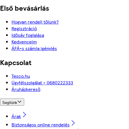
Első bevásárlás
Hogyan rendelj tőlünk?
Regisztráció
Idősáv foglalása
Kedvenceim
ÁFÁ-s számla igénylés
Kapcsolat
Tesco.hu
Ügyfélszolgálat - 0680222333
Áruházkereső
Segítünk
Árak
Biztonságos online rendelés