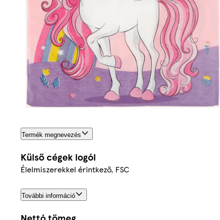
Termék megnevezés
Külső cégek logói
Élelmiszerekkel érintkező, FSC
További információ
Nettó tömeg