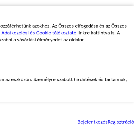
 hozzáférhetünk azokhoz. Az Összes elfogadása és az Összes
z
Adatkezelési és Cookie tájékoztató
linkre kattintva is. A
szabni a vásárlási élményedet az oldalon.
ése az eszközön. Személyre szabott hirdetések és tartalmak,
Bejelentkezés
Regisztráció