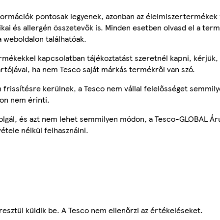
ormációk pontosak legyenek, azonban az élelmiszertermékek
tikai és allergén összetevők is. Minden esetben olvasd el a ter
a weboldalon találhatóak.
mékekkel kapcsolatban tájékoztatást szeretnél kapni, kérjük, 
ártójával, ha nem Tesco saját márkás termékről van szó.
frissítésre kerülnek, a Tesco nem vállal felelősséget semmily
on nem érinti.
szolgál, és azt nem lehet semmilyen módon, a Tesco-GLOBAL Ár
étele nélkül felhasználni.
esztül küldik be. A Tesco nem ellenőrzi az értékeléseket.