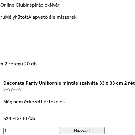
k
Online Club
Inspirációk
Nyár
ru
Mélyhűtött
Alapvető élelmiszerek
cm 2 rétegű 20 db
Decorata Party Unikornis mintás szalvéta 33 x 33 cm 2 ré
Még nem érkezett értékelés
27 Ft/db
529 Ft
Hozzáad