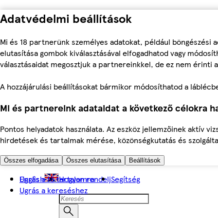
Adatvédelmi beállítások
Mi és 18 partnerünk személyes adatokat, például böngészési a
elutasítása gombok kiválasztásával elfogadhatod vagy módosíth
választásaidat megosztjuk a partnereinkkel, de ez nem érinti a
A hozzájárulási beállításokat bármikor módosíthatod a láblécben 
Mi és partnereink adataidat a következő célokra ha
Pontos helyadatok használata. Az eszköz jellemzőinek aktív viz
hirdetések és tartalmak mérése, közönségkutatás és szolgálta
Összes elfogadása
Összes elutasítása
Beállítások
Ugrás a fő tartalomra
English
Hogyan rendelj
Segítség
Ugrás a kereséshez