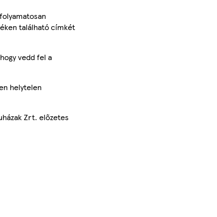
 folyamatosan
méken található címkét
hogy vedd fel a
en helytelen
uházak Zrt. előzetes