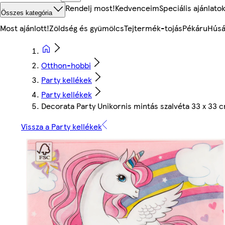
Rendelj most!
Kedvenceim
Speciális ajánlato
Összes kategória
Most ajánlott!
Zöldség és gyümölcs
Tejtermék-tojás
Pékáru
Húsá
Otthon-hobbi
Party kellékek
Party kellékek
Decorata Party Unikornis mintás szalvéta 33 x 33 
Vissza a Party kellékek