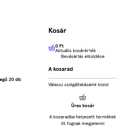
Kosár
0 Ft
Aktuális kosárérték
0 Ft
Aktuális kosárérték
Bevásárlás elküldése
A kosarad
tegű 20 db
Válassz szolgáltatásaink közül
Üres kosár
A kosaradba helyezett termékek
itt fognak megjelenni