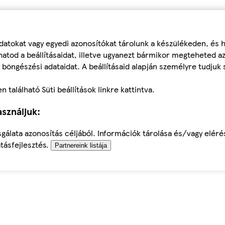
datokat vagy egyedi azonosítókat tárolunk a készülékeden, és
atod a beállításaidat, illetve ugyanezt bármikor megteheted a
 böngészési adataidat. A beállításaid alapján személyre tudjuk 
található Süti beállítások linkre kattintva.
sználjuk:
sgálata azonosítás céljából. Információk tárolása és/vagy elér
tásfejlesztés.
Partnereink listája