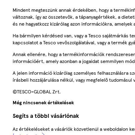
Mindent megteszünk annak érdekében, hogy a termékinf
változnak, így az összetevők, a tápanyagértékek, a diete
és ne hagyatkozz kizárólag azon információkra, amelyek 
Ha bármilyen kérdésed van, vagy a Tesco sajátmárkás ter
kapcsolatot a Tesco vevőszolgálatával, vagy a termék gy
Annak ellenére, hogy a termékinformációk rendszeresen 
információért, amely azonban a jogaidat semmilyen mód
A jelen információ kizárólag személyes felhasználásra 
írásbeli hozzájárulása nélkül, vagy megfelelő tudomásul v
©TESCO-GLOBAL Zrt.
Még nincsenek értékelések
Segíts a többi vásárlónak
Az értékeléseket a vásárlók közvetlenül a weboldalon ker