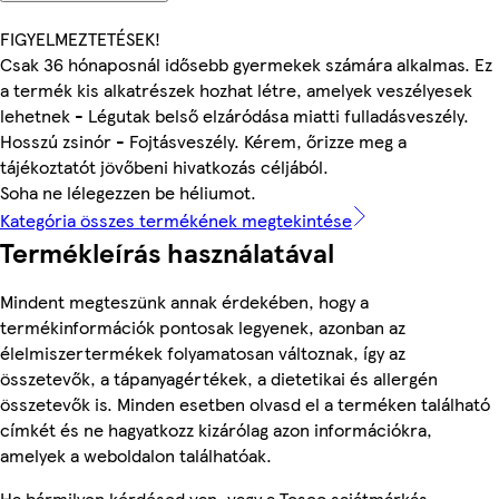
FIGYELMEZTETÉSEK!
Csak 36 hónaposnál idősebb gyermekek számára alkalmas. Ez
a termék kis alkatrészek hozhat létre, amelyek veszélyesek
lehetnek - Légutak belső elzáródása miatti fulladásveszély.
Hosszú zsinór - Fojtásveszély. Kérem, őrizze meg a
tájékoztatót jövőbeni hivatkozás céljából.
Soha ne lélegezzen be héliumot.
Kategória összes termékének megtekintése
Termékleírás használatával
Mindent megteszünk annak érdekében, hogy a
termékinformációk pontosak legyenek, azonban az
élelmiszertermékek folyamatosan változnak, így az
összetevők, a tápanyagértékek, a dietetikai és allergén
összetevők is. Minden esetben olvasd el a terméken található
címkét és ne hagyatkozz kizárólag azon információkra,
amelyek a weboldalon találhatóak.
Ha bármilyen kérdésed van, vagy a Tesco sajátmárkás