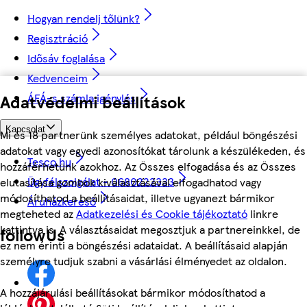
Hogyan rendelj tőlünk?
Regisztráció
Idősáv foglalása
Kedvenceim
ÁFÁ-s számla igénylés
Adatvédelmi beállítások
Kapcsolat
Mi és 18 partnerünk személyes adatokat, például böngészési
adatokat vagy egyedi azonosítókat tárolunk a készülékeden, és
Tesco.hu
hozzáférhetünk azokhoz. Az Összes elfogadása és az Összes
Ügyfélszolgálat - 0680222333
elutasítása gombok kiválasztásával elfogadhatod vagy
módosíthatod a beállításaidat, illetve ugyanezt bármikor
Áruházkereső
megteheted az
Adatkezelési és Cookie tájékoztató
linkre
kattintva is. A választásaidat megosztjuk a partnereinkkel, de
followUs
ez nem érinti a böngészési adataidat. A beállításaid alapján
személyre tudjuk szabni a vásárlási élményedet az oldalon.
A hozzájárulási beállításokat bármikor módosíthatod a