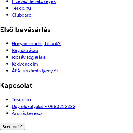
Fizetési lehetőségek
Tesco.hu
Clubcard
Első bevásárlás
Hogyan rendelj tőlünk?
Regisztráció
Idősáv foglalása
Kedvenceim
ÁFÁ-s számla igénylés
Kapcsolat
Tesco.hu
Ügyfélszolgálat - 0680222333
Áruházkereső
Segítünk