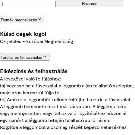
Hozzáad
Termék megnevezés
Külső cégek logói
CE jelölés - Európai Megfelelőség
Tárolás és felhasználás
Elkészítés és felhasználás
A levegővel való felfújáshoz:
(a) Vezesse be a fúvószálat a léggömb alján található szelepbe,
majd azon keresztül fújja fel.
(b) Amikor a léggömböt kellően felfújta, húzza ki a fúvószálat.
A léggömb bemenete most már zárva van. A léggömb falra,
vagy mennyezethez vagy falhoz való rögzítéséhez húzzon át
egy zsinórt a léggömb tetején található apró résen.
Rögzítse a léggömböt a csomag részét képező nehezékhez.