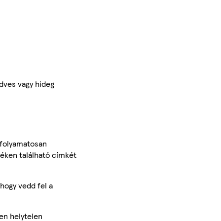
dves vagy hideg
 folyamatosan
méken található címkét
hogy vedd fel a
en helytelen