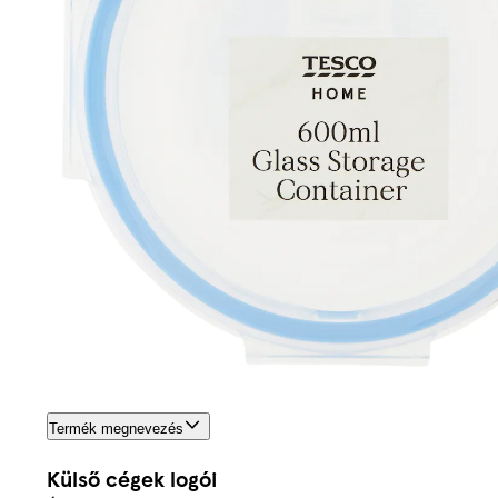
Termék megnevezés
Külső cégek logói