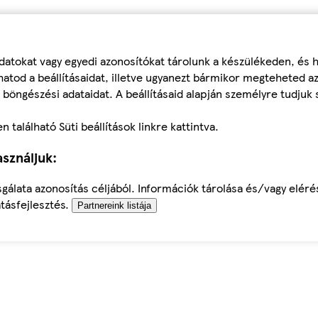
datokat vagy egyedi azonosítókat tárolunk a készülékeden, és
atod a beállításaidat, illetve ugyanezt bármikor megteheted a
 böngészési adataidat. A beállításaid alapján személyre tudjuk 
található Süti beállítások linkre kattintva.
sználjuk:
sgálata azonosítás céljából. Információk tárolása és/vagy elér
tásfejlesztés.
Partnereink listája