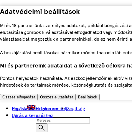
Adatvédelmi beállítások
Mi és 18 partnerünk személyes adatokat, például böngészési a
elutasítása gombok kiválasztásával elfogadhatod vagy módosíth
választásaidat megosztjuk a partnereinkkel, de ez nem érinti a
A hozzájárulási beállításokat bármikor módosíthatod a láblécben 
Mi és partnereink adataidat a következő célokra ha
Pontos helyadatok használata. Az eszköz jellemzőinek aktív viz
hirdetések és tartalmak mérése, közönségkutatás és szolgálta
Összes elfogadása
Összes elutasítása
Beállítások
Ugrás a fő tartalomra
English
Hogyan rendelj
Segítség
Ugrás a kereséshez