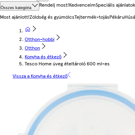
Rendelj most!
Kedvenceim
Speciális ajánlato
Összes kategória
Most ajánlott!
Zöldség és gyümölcs
Tejtermék-tojás
Pékáru
Húsá
Otthon-hobbi
Otthon
Konyha és étkező
Tesco Home üveg ételtároló 600 ml-es
Vissza a Konyha és étkező