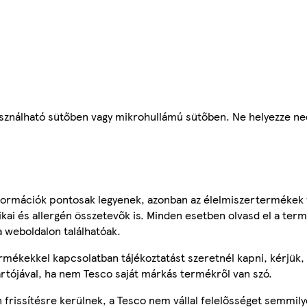
használható sütőben vagy mikrohullámú sütőben. Ne helyezze ne
.
ormációk pontosak legyenek, azonban az élelmiszertermékek
tikai és allergén összetevők is. Minden esetben olvasd el a ter
a weboldalon találhatóak.
mékekkel kapcsolatban tájékoztatást szeretnél kapni, kérjük, 
ártójával, ha nem Tesco saját márkás termékről van szó.
frissítésre kerülnek, a Tesco nem vállal felelősséget semmily