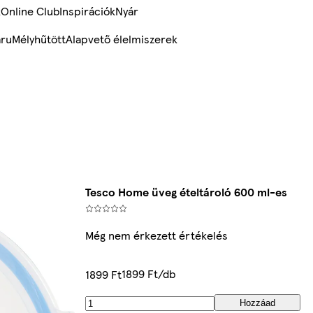
k
Online Club
Inspirációk
Nyár
ru
Mélyhűtött
Alapvető élelmiszerek
Tesco Home üveg ételtároló 600 ml-es
Még nem érkezett értékelés
1899 Ft/db
1899 Ft
Hozzáad