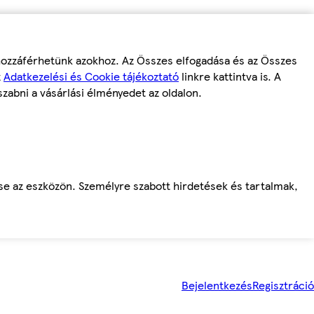
 hozzáférhetünk azokhoz. Az Összes elfogadása és az Összes
z
Adatkezelési és Cookie tájékoztató
linkre kattintva is. A
szabni a vásárlási élményedet az oldalon.
ése az eszközön. Személyre szabott hirdetések és tartalmak,
Bejelentkezés
Regisztráció