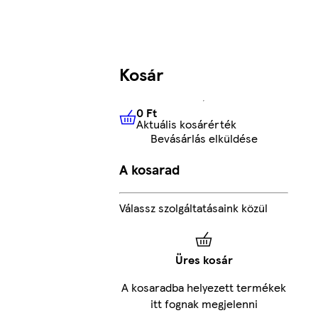
Kosár
0 Ft
Aktuális kosárérték
0 Ft
Aktuális kosárérték
Bevásárlás elküldése
A kosarad
Válassz szolgáltatásaink közül
Üres kosár
A kosaradba helyezett termékek
itt fognak megjelenni