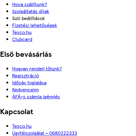
Hova szállítunk?
Szolgáltatás díjak
Süti beállítások
Fizetési lehetőségek
Tesco.hu
Clubcard
Első bevásárlás
Hogyan rendelj tőlünk?
Regisztráció
Idősáv foglalása
Kedvenceim
ÁFÁ-s számla igénylés
Kapcsolat
Tesco.hu
Ügyfélszolgálat - 0680222333