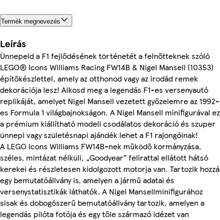
Termék megnevezés
Leírás
Ünnepeld a F1 fejlődésének történetét a felnőtteknek szóló
LEGO® Icons Williams Racing FW14B & Nigel Mansell (10353)
építőkészlettel, amely az otthonod vagy az irodád remek
dekorációja lesz! Alkosd meg a legendás F1-es versenyautó
replikáját, amelyet Nigel Mansell vezetett győzelemre az 1992-
es Formula 1 világbajnokságon. A Nigel Mansell minifigurával ez
a prémium kiállítható modell csodálatos dekoráció és szuper
ünnepi vagy születésnapi ajándék lehet a F1 rajongóinak!
A LEGO Icons Williams FW14B-nek működő kormányzása,
széles, mintázat nélküli, „Goodyear” felirattal ellátott hátsó
kerekei és részletesen kidolgozott motorja van. Tartozik hozzá
egy bemutatóállvány is, amelyen a jármű adatai és
versenystatisztikák láthatók. A Nigel Mansellminifigurához
sisak és dobogószerű bemutatóállvány tartozik, amelyen a
legendás pilóta fotója és egy tőle származó idézet van