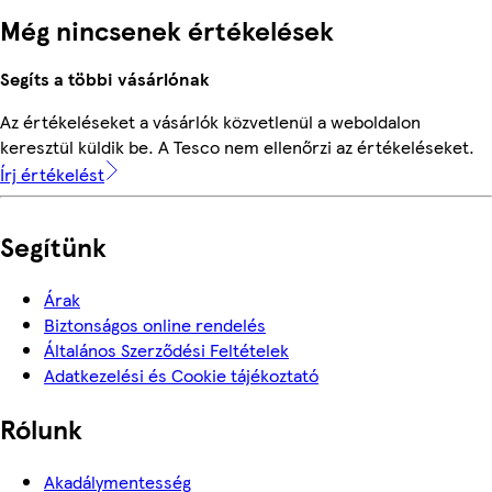
Még nincsenek értékelések
Segíts a többi vásárlónak
Az értékeléseket a vásárlók közvetlenül a weboldalon
keresztül küldik be. A Tesco nem ellenőrzi az értékeléseket.
Írj értékelést
Segítünk
Árak
Biztonságos online rendelés
Általános Szerződési Feltételek
Adatkezelési és Cookie tájékoztató
Rólunk
Akadálymentesség