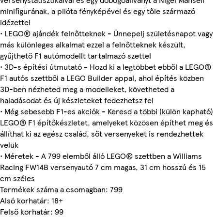
minifigurának, a pilóta fényképével és egy tőle származó
idézettel
• LEGO® ajándék felnőtteknek - Ünnepelj születésnapot vagy
más különleges alkalmat ezzel a felnőtteknek készült,
gyűjthető F1 autómodellt tartalmazó szettel
• 3D-s építési útmutató - Hozd ki a legtöbbet ebből a LEGO®
F1 autós szettből a LEGO Builder appal, ahol építés közben
3D-ben nézheted meg a modelleket, követheted a
haladásodat és új készleteket fedezhetsz fel
• Még sebesebb F1-es akciók - Keresd a többi (külön kapható)
LEGO® F1 építőkészletet, amelyeket közösen építhet meg és
állíthat ki az egész család, sőt versenyeket is rendezhettek
velük
• Méretek - A 799 elemből álló LEGO® szettben a Williams
Racing FW14B versenyautó 7 cm magas, 31 cm hosszú és 15
cm széles
Termékek száma a csomagban: 799
Alsó korhatár: 18+
Felső korhatár: 99