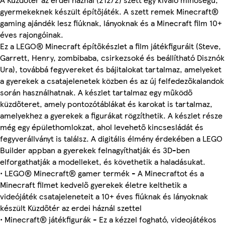
gyermekeknek készült építőjáték. A szett remek Minecraft®
gaming ajándék lesz fiúknak, lányoknak és a Minecraft film 10+
éves rajongóinak.
Ez a LEGO® Minecraft építőkészlet a film játékfiguráit (Steve,
Garrett, Henry, zombibaba, csirkezsoké és beállítható Disznók
Ura), továbbá fegyvereket és bájitalokat tartalmaz, amelyeket
a gyerekek a csatajelenetek közben és az új felfedezőkalandok
során használhatnak. A készlet tartalmaz egy működő
küzdőteret, amely pontozótáblákat és karokat is tartalmaz,
amelyekhez a gyerekek a figurákat rögzíthetik. A készlet része
még egy épülethomlokzat, ahol levehető kincsesládát és
fegyverállványt is találsz. A digitális élmény érdekében a LEGO
Builder appban a gyerekek felnagyíthatják és 3D-ben
elforgathatják a modelleket, és követhetik a haladásukat.
• LEGO® Minecraft® gamer termék - A Minecraftot és a
Minecraft filmet kedvelő gyerekek életre kelthetik a
videójáték csatajeleneteit a 10+ éves fiúknak és lányoknak
készült Küzdőtér az erdei háznál szettel
• Minecraft® játékfigurák - Ez a kézzel fogható, videojátékos