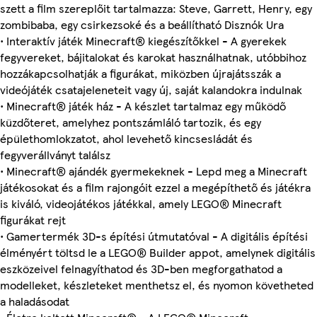
szett a film szereplőit tartalmazza: Steve, Garrett, Henry, egy
zombibaba, egy csirkezsoké és a beállítható Disznók Ura
• Interaktív játék Minecraft® kiegészítőkkel - A gyerekek
fegyvereket, bájitalokat és karokat használhatnak, utóbbihoz
hozzákapcsolhatják a figurákat, miközben újrajátsszák a
videójáték csatajeleneteit vagy új, saját kalandokra indulnak
• Minecraft® játék ház - A készlet tartalmaz egy működő
küzdőteret, amelyhez pontszámláló tartozik, és egy
épülethomlokzatot, ahol levehető kincsesládát és
fegyverállványt találsz
• Minecraft® ajándék gyermekeknek - Lepd meg a Minecraft
játékosokat és a film rajongóit ezzel a megépíthető és játékra
is kiváló, videojátékos játékkal, amely LEGO® Minecraft
figurákat rejt
• Gamertermék 3D-s építési útmutatóval - A digitális építési
élményért töltsd le a LEGO® Builder appot, amelynek digitális
eszközeivel felnagyíthatod és 3D-ben megforgathatod a
modelleket, készleteket menthetsz el, és nyomon követheted
a haladásodat