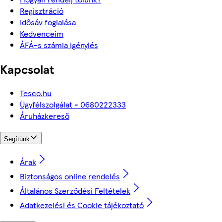
Regisztráció
Idősáv foglalása
Kedvenceim
ÁFÁ-s számla igénylés
Kapcsolat
Tesco.hu
Ügyfélszolgálat - 0680222333
Áruházkereső
Segítünk
Árak
Biztonságos online rendelés
Általános Szerződési Feltételek
Adatkezelési és Cookie tájékoztató