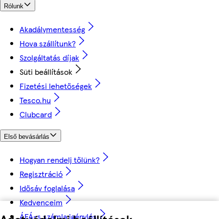
Rólunk
Akadálymentesség
Hova szállítunk?
Szolgáltatás díjak
Süti beállítások
Fizetési lehetőségek
Tesco.hu
Clubcard
Első bevásárlás
Hogyan rendelj tőlünk?
Regisztráció
Idősáv foglalása
Kedvenceim
Adatvédelmi beállítások
ÁFÁ-s számla igénylés