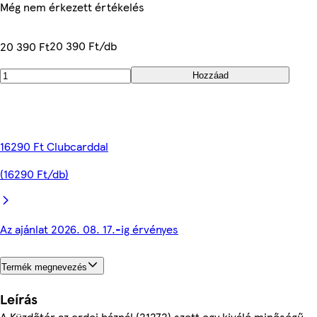
Még nem érkezett értékelés
20 390 Ft/db
20 390 Ft
Hozzáad
16290 Ft Clubcarddal
(16290 Ft/db)
Az ajánlat 2026. 08. 17.-ig érvényes
Termék megnevezés
Leírás
A Küzdőtér az erdei háznál (21272) szett egy kiváló minőségű,