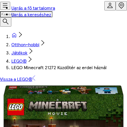
Ugrás a fő tartalomra
Ugrás a kereséshez
Otthon-hobbi
Játékok
LEGO®
LEGO Minecraft 21272 Küzdőtér az erdei háznál
Vissza a LEGO®