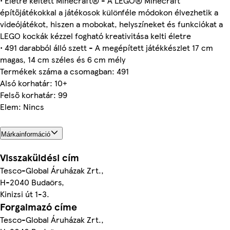
• Életre keltett Minecraft® - A LEGO® Minecraft
építőjátékokkal a játékosok különféle módokon élvezhetik a
videójátékot, hiszen a mobokat, helyszíneket és funkciókat a
LEGO kockák kézzel fogható kreativitása kelti életre
• 491 darabból álló szett - A megépített játékkészlet 17 cm
magas, 14 cm széles és 6 cm mély
Termékek száma a csomagban: 491
Alsó korhatár: 10+
Felső korhatár: 99
Elem: Nincs
Márkainformáció
Visszaküldési cím
Tesco-Global Áruházak Zrt.,
H-2040 Budaörs,
Kinizsi út 1-3.
Forgalmazó címe
Tesco-Global Áruházak Zrt.,