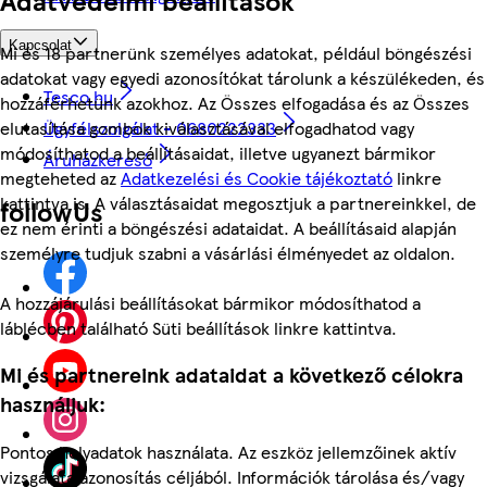
Kapcsolat
Mi és 18 partnerünk személyes adatokat, például böngészési
adatokat vagy egyedi azonosítókat tárolunk a készülékeden, és
Tesco.hu
hozzáférhetünk azokhoz. Az Összes elfogadása és az Összes
Ügyfélszolgálat - 0680222333
elutasítása gombok kiválasztásával elfogadhatod vagy
módosíthatod a beállításaidat, illetve ugyanezt bármikor
Áruházkereső
megteheted az
Adatkezelési és Cookie tájékoztató
linkre
kattintva is. A választásaidat megosztjuk a partnereinkkel, de
followUs
ez nem érinti a böngészési adataidat. A beállításaid alapján
személyre tudjuk szabni a vásárlási élményedet az oldalon.
A hozzájárulási beállításokat bármikor módosíthatod a
láblécben található Süti beállítások linkre kattintva.
Mi és partnereink adataidat a következő célokra
használjuk:
Pontos helyadatok használata. Az eszköz jellemzőinek aktív
vizsgálata azonosítás céljából. Információk tárolása és/vagy